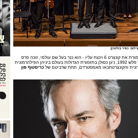
לום: כפיר בולוטין)
שמיד, שינגן כאמור עם התזמורת את קונצרט 6 וינצח עליו - הוא כנר בעל שם עולמי, זוכה פרס
מוצרט, בטהובן ותחרות קרל פלש 1992, ניגן כסולן בתזמורת הגדולות בעולם ביניהן הפילהרמונית
נדונית והקונצרטחבאו מאמסטרדם, תחת שרביטם של
כריסטוף פון