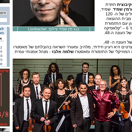
קיבוצית
חוזרת
'מין שמיד
. שמיד,
המתואר כאחד הכנרים הגדולים של ה- 120
בית ההוצאה
 Buchet-Chaste, ינגן עם התזמורת
בישראל וינצח על קונצרט מס' 6 – "קלאסיקה
בנג`מין שמיד צילום: Lienbacher
לוח
 העונה ה-48.
האי
א
התזמורת נמצאת בעיצומה של העונה ה- 48,
טים היא רעיון חידתי, מלהיב ומעורר השראה בהובלתם של מאסטרו
2
המוזיקלי של התזמורת ומאסטרו
שלמה אלבז
- מנהל אמנותי עמית.
9
16
23
30