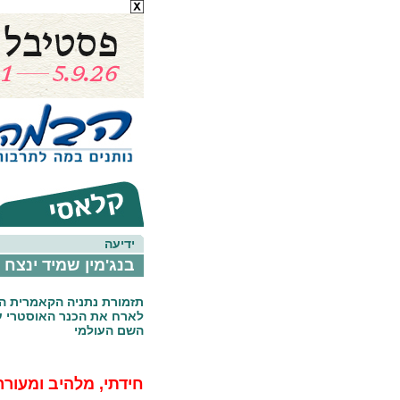
ידיעה
בנג'מין שמיד ינצח 
תזמורת נתניה הקאמרית הק
לארח את הכנר האוסטרי ע
השם העולמי
חידתי, מלהיב ומעור