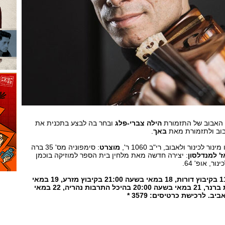
 האבוב של התזמורת
הילה צברי-פלג
ובחר בה לבצע בתכנית את
אבוב ולתזמורת מאת
באך
.
ור לכינור ולאבוב, רי"ב 1060 ר',
מוצרט
: סימפוניה מס' 35 ברה
' למנדלסון
: יצירה חדשה מאת מלחין בית הספר למוזיקה בוכמן
נור, אופ' 64.
17 במאי 2019 בשעה 11:00 בקיבוץ דורות, 18 במאי בשעה 21:00 בקיבוץ מזרע, 19 במאי
בשעה 20:00 בקיבוץ גבעת ברנר, 21 במאי בשעה 20:00 בהיכל התרבות נהריה, 22 במאי