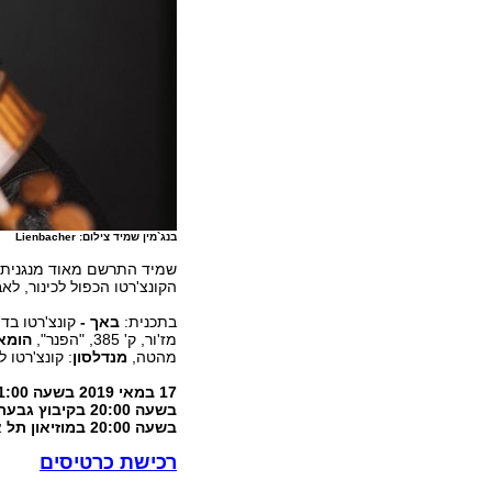
בנג`מין שמיד צילום: Lienbacher
שמיד התרשם מאוד מנגנית
הקונצ'רטו הכפול לכינור, ל
בתכנית:
באך -
קונצ'רטו בדו מינ
מז'ור, ק' 385, "הפנר",
הומאז
מהטה,
מנדלסון
: קונצ'רטו לכי
בשעה 20:00 במוזיאון תל אביב. לרכישת כרטיסים: 3579 *
רכישת כרטיסים