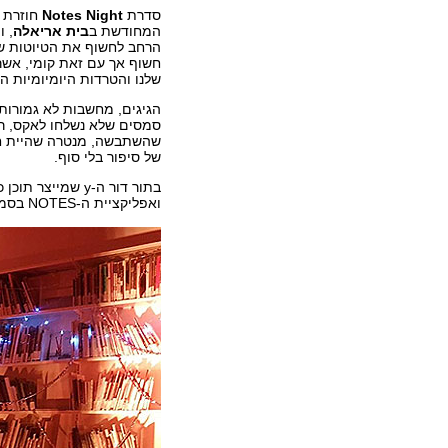
סדרת
Notes Night
חוזרת 
המחודשת ב
בית אריאלה
, 
הרחב לחשוף את הטיוטות של
חשוף אך עם זאת קומי, אשר
שלנו והטרדות היומיומיות ה
הגיגים, מחשבות לא גמורות,
סמסים שלא נשלחו לאקס, ר
שהשתבשה, מנטרה שהיית חי
של סיפור בלי סוף.
בתור דור ה-y שמ
ואפליקציית ה-NOTES בסמארטפון היא הדרך שלנו.