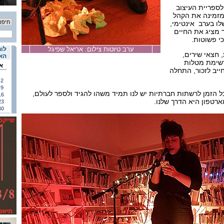
לספריית העיצוב
ומזמינה את הקהל
ו בערב אינטימי,
 מציג את החיים
כי פשוטות.
ערב טיוטות צילום: אריאל שפיגל
לוח
 חצאי שירים,
האי
שימת מטלות
א
יב לזכור, התחלה
2
9
ייצר תוכן כל הזמן לרשתות חברתיות יש לנו תמיד משהו להגיד ולספר לעולם,
16
23
30