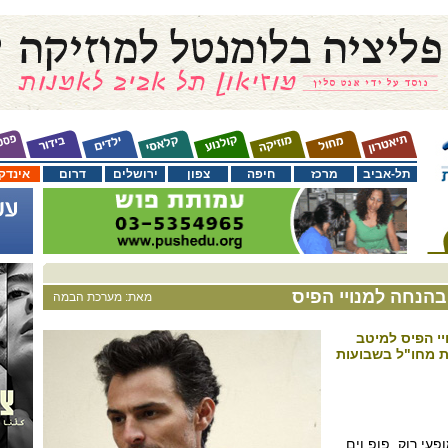
תל-אביב
מרכז
חיפה
צפון
ירושלים
דרום
אינדק
 בהנחה למנויי הפיס
מאת: מערכת הבמה
יי הפיס למיטב
ת מחו"ל בשבועות
עי רוק, פופ וים