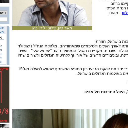
יימו ברחבי
 הנחת הפיס.
- מועדון
לוס
מאור כהן, צילום: לירון כהן
לוח
האי
א
ות בישראל, חוזרת
ותה לאורך השנים ולסיפורים שמאחוריהם, מלהקת הנח"ל ו"שוקולד
2
בלתי נשכחים מקריירת הסולו המפוארת ועד "ישראל שלי" - השיר
9
16
 של חגיגות ה-70 למדינה, ובעיבודים חדשים של אורי זך ללהיטיה הגדולים ולשירים שהיו
23
30
בשנים האחרונות הופיעה ארזי יחד עם להקת הגבעטרון במופע המשותף שהוצג למעלה מ-150