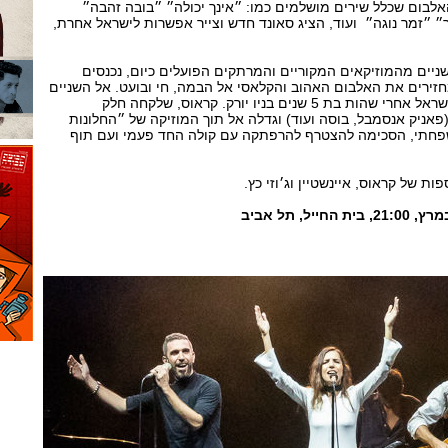
אלבום שכלל שירים מושלמים כמו: ״אינך יכולה״ ״בובה זהבה״
 ״זמר נוגה״ ועוד, הציג סאונד חדש וצייר אפשרות לישראל אחרת,
ניים מהמוזיקאים המקוריים והמרתקים הפועלים כיום, נכנסים
זירים את האלבום האהוב והקלאסי אל הבמה, חי ובועט. אל השניים
תחבור יעל קראוס שחזרה לישראל אחרי שהות בת 5 שנים בניו יורק. קראוס, שלקחה חלק
(פאניק אנסמבל, בוסה ועוד) וגדלה אל תוך המוזיקה של ״החלונות
פחתי, הסכימה להצטרף להרפתקה עם קולה החד פעמי ועם תוף
ת של קראוס, איינשטיין וג׳וזי כץ.