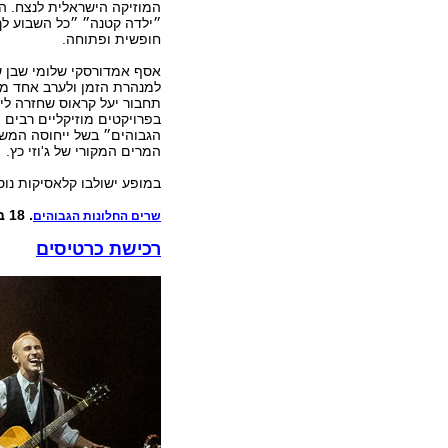
המוזיקה הישראלית לנצח. ה
״ילדה קטנה״ ״כל השבוע לך״
חופשית ופתוחה.
אסף אמדורסקי שלומי שבן ש
למנהרת הזמן ולערב אחד מח
בפרויקטים מוזיקליים רבים 
הגבוהים״ בשל ייחוסה המש
המרים המקורי של ג'וזי כץ.
במופע ישולבו קלאסיקות נוספו
. 18 במרץ, 21:00, בית החייל, תל אביב
שרים החלונות הגבוהים
רכישת כרטיסים