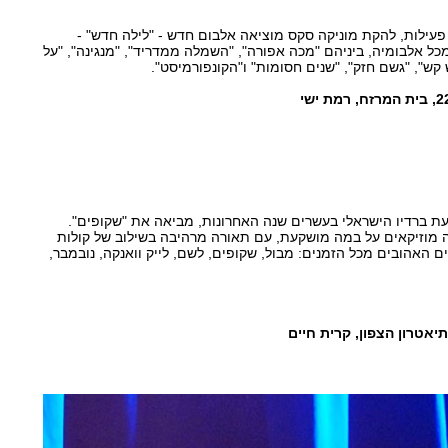
פעילות, להקת מוניקה סקס מוציאה אלבום חדש - "לילה חדש" -
ל אלבומיה, ביניהם "מכה אפורה", "השמלה ממדריד", "מנגינה", "על
 קש", "גשם חזק", "שנים חסומות" ו"הקונפורמיסט".
עת ברדיו הישראלי בעשרים שנה האחרונות, מביאה את "שקופים".
מוזיקאים על במה מושקעת, עם תאורה מרהיבה בשילוב של קולות
ם האהובים מכל הזמנים: מבול, שקופים, לשם, לייק וואנקה, נובמבר,