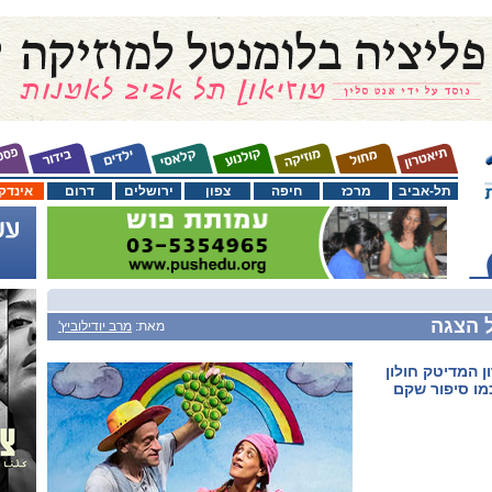
תל-אביב
מרכז
חיפה
צפון
ירושלים
דרום
אינדק
ל הצגה
מאת:
מרב יודילוביץ'
 המדיטק חולון
מו סיפור שקם