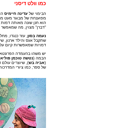
כמו וולט דיסני
הבימוי של
עדינה חיימיס
הול
מפוענחת של מבוגר מעט מרו
הוא חנן שונה מאותה דמות 
"דברן" מצוין, מה שמאפשר ל
נעמה בסון
, עזר כנגדו, מח
שתקבל אגס והילד ארנון, ש
דמויות שמאפשרות קיום על
יש משהו בהעמדה הפרונטאלית
הבמה (
נטשה טוכמן פוליא
(
אביה בש
), שיוצרים עולם 
של ספר, כמו ציורי המדרכו