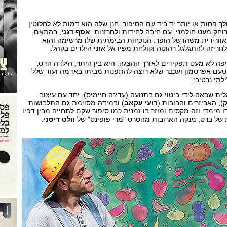
ך פחות או יותר יד ביד עם הסיפור. חנן שלה הוא דמות לא לחלוטין
חק מעט חולמני, עם חיבה לחידות ולחרזנות.
אסף דגני
, בהתאם,
אוורירית משהו של הופר. הנוכחות הבימתית שלו מרשימה והוא
חריזה להתגלגל רהוטה וקולחת מפיו אל אזני הילדים בקהל.
ליפה לא מעט תפקידים לאורך ההצגה. היא בין היתר, הילדה הדס,
יטעם אפרסמון ועכבר שלא רוצה להתפנות מביתו באדמה ועוד שלל
ילתי נרטיבי.
 שבאה לידי ביטוי גם בתנועה (עדינה חיימיס), יחד עם עיצוב
ק
), האביזרים והבובות (
רועי עקאב
) ובמידה מסוימת גם התלבושות
דו מימדי וזה מקסים ומוזר בו זמנית כמו סיפור שקם לתחייה מבין דפיו
ת של ברט, מנקה הארובות מהסרט "מרי פופינס" של
וולט דיסני
.