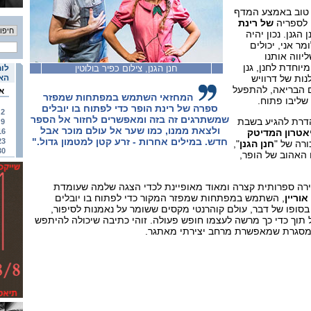
 טוב באמצע המדף
, לספריה
של רינת
 הגנן. נכון יהיה
ר אני, יכולים
ווה אותנו
יוחדת לחנן, גנן
חנן הגנן, צילום כפיר בולוטין
לוח
נות של דרוויש
האי
ם הבריאה, להתפעל
א
המחזאי השתמש במפתחות שמפזר
שליבו פתוח.
ספרה של רינת הופר כדי לפתוח בו יובלים
2
שמשתרגים זה בזה ומאפשרים לחזור אל הספר
הדרת להגיע בשבת
9
ולצאת ממנו, כמו שער אל עולם מוכר אבל
אטרון המדיטק
16
חדש. במילים אחרות - זרע קטן למטמון גדול."
23
ורה של "
חנן הגנן
",
30
האהוב של הופר,
רה ספרותית קצרה ומאוד מאופיינת לכדי הצגה שלמה שעומדת
אוריין
, השתמש במפתחות שמפזר המקור כדי לפתוח בו יובלים
בסופו של דבר, עולם קוהרנטי מקסים ששומר על נאמנות לסיפור,
 תוך כדי כך מרשה לעצמו חופש פעולה. זוהי כתיבה שיכולה להיתפש
כמסגרת שמאפשרת מרחב יצירתי מאתגר.