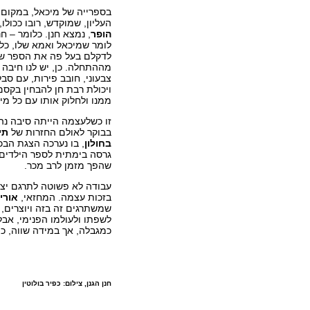
בספרייה של מיכאל, במקום
העליון, שמוקדש, רובו ככולו
הופר
, נמצא חנן. כלומר – חנן
לומר שמיכאל ואמא שלו, כלומ
לדקלם בעל פה את הספר שלי
מההתחלה. כן, יש לנו חיבה מ
צבעוני, חובב פירות, עם סבל
ויכולת רבת חן להבחין בקס
ממנו ולחלוק אותו עם כל מי 
זו כשלעצמה הייתה סיבה נ
בבוקר לאולם החזרות של
תי
בחולון
, בו נערכה הצגת הבכ
גרסה בימתית לספר הילדים 
שהפך מזמן לרב מכר.
עבודה לא פשוטה לתרגם יצי
בזכות עצמה. המחזאי,
אורי 
שמשתרגים זה בזה ויוצרים, 
לשפתו ולעולמו הפנימי, אבל
כמגבלה, אך במידה שווה, 
חנן הגנן, צילום: כפיר בולוטין