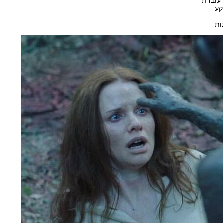
 עובדת
קע
ות