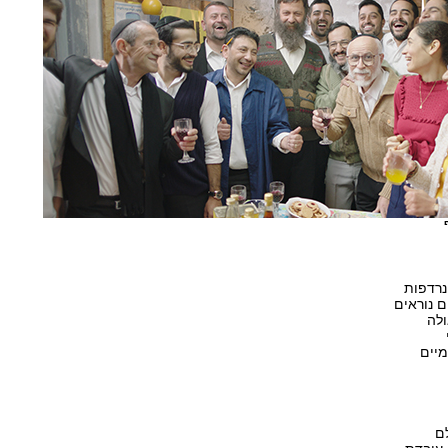
נרדפות
ם נוראים
ולה
מיים
לם