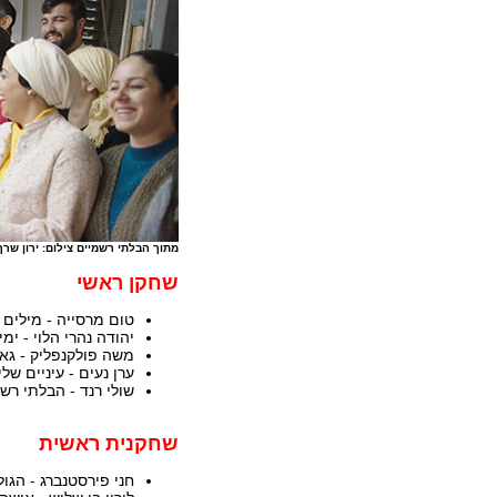
מתוך הבלתי רשמיים צילום: ירון שרף
שחקן ראשי
טום מרסייה - מילים 
יהודה נהרי הלוי - ימי
משה פולקנפליק - גא
ערן נעים - עיניים שלי
שולי רנד - הבלתי רש
שחקנית ראשית
חני פירסטנברג - הגו