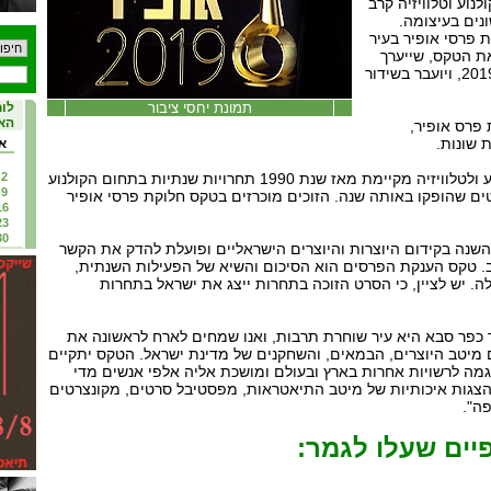
נוע וטלוויזיה קרב
נים בעיצומה.
 פרסי אופיר בעיר
 הטקס, שייערך
ביום ראשון, 22 בספטמבר 2019, ויועבר בשידור
תמונת יחסי ציבור
לוח
האי
פרס אופיר,
א
האקדמיה הישראלית לקולנוע ולטלוויזיה מקיימת מאז שנת 1990 תחרויות שנתיות בתחום הקולנוע
2
9
טים שהופקו באותה שנה. הזוכים מוכרזים בטקס חלוקת פרסי אופיר
16
23
30
נה בקידום היוצרות והיוצרים הישראליים ופועלת להדק את הקשר
. טקס הענקת הפרסים הוא הסיכום והשיא של הפעילות השנתית,
ה. יש לציין, כי הסרט הזוכה בתחרות ייצג את ישראל בתחרות
ר כפר סבא היא עיר שוחרת תרבות, ואנו שמחים לארח לראשונה את
יטב היוצרים, הבמאים, והשחקנים של מדינת ישראל. הטקס יתקיים
גמה לרשויות אחרות בארץ ובעולם ומושכת אליה אלפי אנשים מדי
צגות איכותיות של מיטב התיאטראות, מפסטיבל סרטים, מקונצרטים
ה".
יים שעלו לגמר: