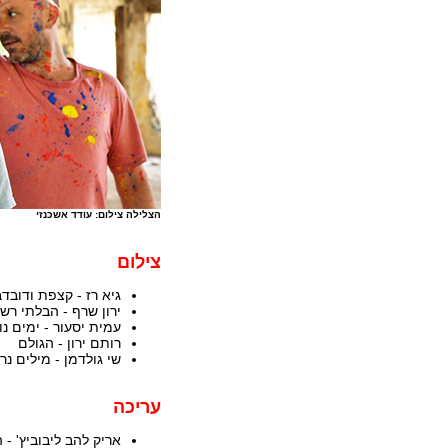
הצלילה צילום: עודד אשכנזי
צילום
גיא רז - קצפת ודובדב
ירון שרף - הבלתי רש
עמית יסעור - ימים נו
רותם ירון - הגולם
שי גולדמן - מילים נר
עריכה
אריק להב ליבוביץ' -