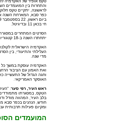
טקס אופיר של האקדמיה לקול
והתחרות בין המועמדים השו
לראשונה, יתקיים טקס חלוקת
כפר סבא, המארחת השנה את
חי בכאן 11 ובדיגיטל.
הסרטים המתחרים במסגרת 
יתחתרו השנה ב-18 קטגוריות שונות.
העלילתי והתיעודי, בין הסר
מדי שנה.
האקדמיה עוסקת במשך כל הש
ואת האמון עם הציבור הרחב
וחגה הגדול של התעשייה כול
האוסקר האמריקאי.
ראש העיר, רפי סער
: "העי
הטקס, במסגרתו מתמודדים מ
בלב העיר, המהווה מודל ודו
חודש, הנהנים בכפר סבא מה
ומקיום פעילות תרבותית ענפ
המועמדים הסופ