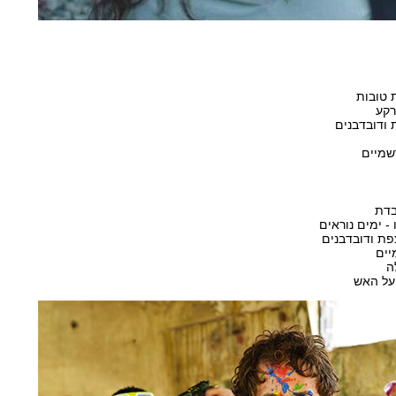
ת טובות
רקע
 ודובדבנים
רשמיים
בדת
 - ימים נוראים
צפת ודובדבנים
יים
ה
 על האש