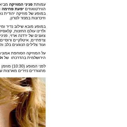
עמותת
פניני המוזיקה
מביאה
הווירטואוזים
יפעת פחימה
ו
במופע של מוזיקה יהודית נ
וזיכרונות במנזר לטרון.
במופע מובא שילוב נדיר ומיו
ולדינו עולם החזנות, קלאסי
צוענים של ירדנה ארזי, פניני 
צרפתיים, איטלקיים ורוסיים
ועוד צלילים הנוגעים בלב ו
על המוזיקה הסוחפת אמוני
הירושלמית בהדרכתו של
ול
לפני המופ
מתגוררים נזירים מארצות שו