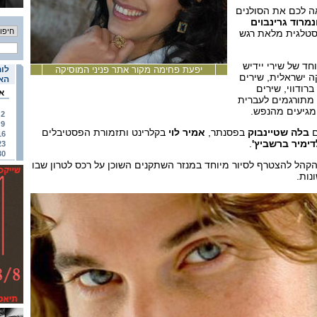
 לכם את הסולנים
נמרוד גרינבוים
וסטלגית מלאת רגש
חד של שירי יידיש
יפעת פחימה מקור אתר פניני המוסיקה
לוח
קה ישראלית, שירים
האי
ברודווי, שירים
א
 מתורגמים לעברית
המגיעים מהנפש.
2
9
ם
בלה שטיינבוק
בפסנתר,
אמיר לוי
בקלרינט ותזמורת הפסטיבלים
16
דימיר ברשביץ'
.
23
30
ע (10:30) מוזמן הקהל להצטרף לסיור מיוחד במנזר השתקנים השוכן על רכס לטרון שבו
נות.