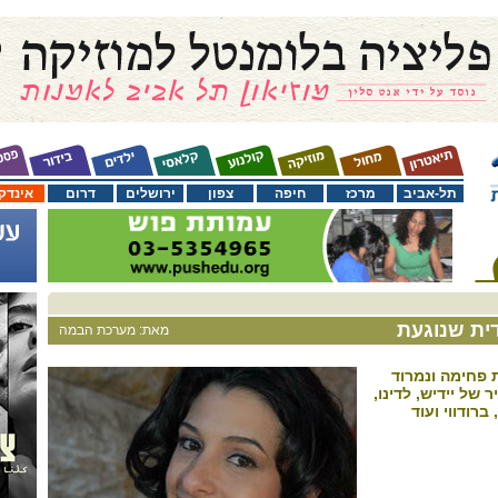
תל-אביב
מרכז
חיפה
צפון
ירושלים
דרום
אינדק
דית שנוגעת
מאת: מערכת הבמה
ת פחימה ונמרוד
ר של יידיש, לדינו,
רודווי ועוד