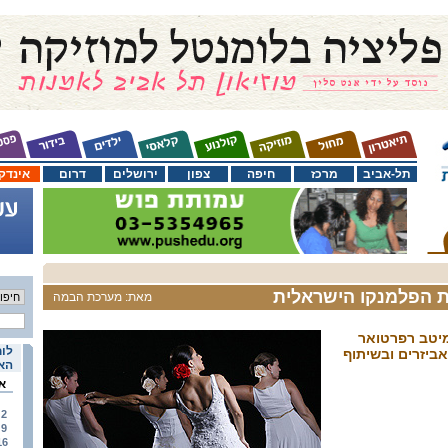
תל-אביב
מרכז
חיפה
צפון
ירושלים
דרום
אינדק
ת הפלמנקו הישראלית
מאת: מערכת הבמה
מיטב רפרטואר
לוח
ביזרים ובשיתוף
האי
א
2
9
16