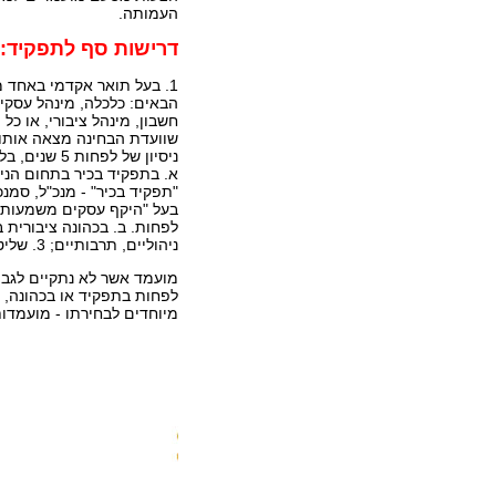
העמותה.
דרישות סף לתפקיד:
1. בעל תואר אקדמי באחד 
הבאים: כלכלה, מינהל עסקי
חשבון, מינהל ציבורי, או כל
ניסיון של לפחו
א. בתפקיד בכיר בתחום הניה
"תפקיד בכיר" - מנכ"ל, סמנ
לפחות. ב. בכהונה ציבורית 
ניהוליים, תרבותיים; 3. שליטה בשפות העברית והאנגלית על בוריין (כתיבה, קריאה, דיבור).
מיוחדים לבחירתו - מועמדות