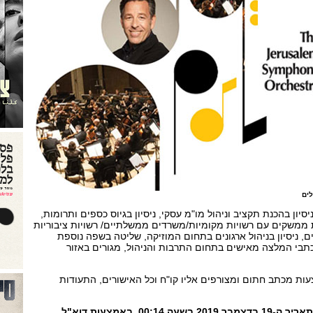
לים
יסיון בהכנת תקציב וניהול מו"מ עסקי, ניסיון בגיוס כספים ותרומות,
לת ממשקים עם רשויות מקומיות/משרדים ממשלתיים/ רשויות ציבוריות
ים, ניסיון בניהול ארגונים בתחום המוזיקה, שליטה בשפה נוספת
כתבי המלצה מאישים בתחום התרבות והניהול, מגורים באזור
 מכתב חתום ומצורפים אליו קו"ח וכל האישורים, התעודות
את החומר יש למסור עד לתאריך ה-19 בדצמבר 2019 בשעה 00:14, באמצעות דוא"ל