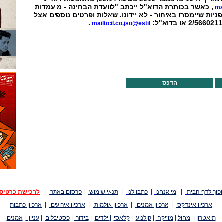
, כאשר בכותרת הדוא"ל ייכתב "לוועדת הבחינה - מועמדות
ma
יות שיימסרו באיחור - לא יידונו. שאלות ופרטים נוספים אצל
.
mailto:il.co.jso@estil
הדפס
פוך לדף הבית
|
מי אנחנו
|
כתבו לנו
|
תנאי שימוש
|
פרסום באתר
|
לרכישת כרטיס
ארכיון אינדקס
|
ארכיון אמנים
|
ארכיון אולמות
|
ארכיון אירועים
|
ארכיון כתבות
תיאטרון
|
מחול
|
מוזיקה
|
קולנוע
|
קלאסי
|
ילדים
|
בידור
|
פסטיבלים
|
עניין
|
אמנים