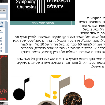
מן המקצועות
ם, משפטים, ראיית
תמונת יחסי ציבור
לוח
 תואר אקדמי אחר
האי
שוועדת הבחינה מצאה אותו רלוונטי; 2. בעל
א
ת 5 שנים, בלפחות אחד מאלה:
ול העסקי של תאגיד בעל היקף עסקים משמעותי. לעניין סעיף זה:
2
כ"ל, משנה למנכ"ל או תפקיד מקביל לו, בתחום ניהול עסקי של תאגיד
9
בעל "היקף עסקים משמעותי" ושניהל לפחות 50 עובדים, ובעל מחזור של 10 מליון ₪ לשנה
16
בכירה או בתפקיד בשירות הציבורי בנושאים כלכליים, מסחריים,
23
30
מועמד אשר לא נתקיים לגביו תנאי הסף הקבוע בסעיף א' 1, אם הוא בעל ניסיון של עשר שנים
לפחות בתפקיד או בכהונה, כאמור בסעיף א ' 2 ואשר וועדת הבחינה אישרה שקיימים נימוקים
ו תישקל.