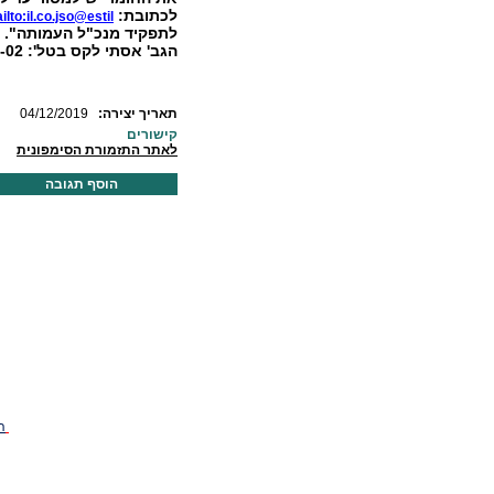
לכתובת:
ilto:il.co.jso@estil
לתפקיד מנכ"ל העמותה". פנ
הגב' אסתי לקס בטל': 2/5660211-02 או בדוא"ל:
:תאריך יצירה
04/12/2019
קישורים
לאתר התזמורת הסימפונית
הוסף תגובה
ה