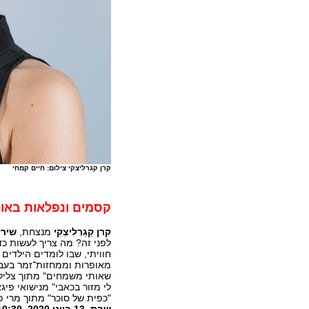
קרן קגרליצקי צילום: חיים קמחי
קסמים ונפלאות באו
קרן קַגַרְלִיצְקִי
מנצחת,
שירל
לפני זה? מה צריך לעשות כ
חוויתי, שבו לומדים הילדים
מאופרות וממחזות־זמר בעברית 
שאותי משמחים" מתוך צלילי המו
לי מזור בכאבי" מנישואי פיג
"כפית של סוכר" מתוך מרי פופ