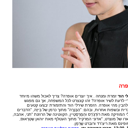
פרה
י הוד
זמרת ומנחה . איך יוצרים אופרה? צריך לאכול משהו מיוחד
די לדעת לשיר אופרה? זהו קונצרט לכל המשפחה, אך גם מפגש
 להבין מהי אופרה. הזמרת שירלי הוד והתזמורת יבצעו קטעים
ובשפות אחרות, ובהם: "הַבַּנֶרָה" מתוך כרמן של בִּיזֶה, "הדברים
זיקה מאת רוֹדְגֶ'רְס והַמֶרְסְטַיין, הקווטינה של הרוזנת "תני, אהבה,
ארו של מוצרט, "אדוני המרקיז" מתוך העטלף מאת יוהאן שְטְרָאוּס,
ינס מאת ריצ'רד ורוברט שֶרְמָן.