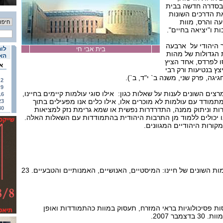
 בסדרה חדשה בבית
את הדרכים השונות
יעה והרס, מוות
 ו"יציאה בחיים".
 היהודי על ארבעה
בית אבי חי
לוח
 הגדולות של מהות
האי
ו לפרדס, אחד הציץ
א
צץ בנטיעות ורק רבי
יגה, פרק שני, משנה ב` י"ד, ב`).
2
9
רצים השונים לענות על שאלות כגון: אילו סוגי עולמות קיימים בחיינו,
16
מתמודד עם עולמות לא מוכרים אלו, אילו כלים אנו מפעילים בתוך
23
30
רות וניתוק ממנה, התדרדרות נפשית או שמא גרימת נזק למציאות
ו יכולים ללמוד מן התרבות היהודית בהתמודדות עם השאלות האלה.
קורות היהודיים המגוונים.
האמן עדי נס יספר על העולמות השונים של חיינו: המיסטיים, האנושיים, האמנותיים והטבעיים. 23
ת פסיכולוגיות בראי המזרח, תעסוק במוות כהתמודדות ואופן
בר 2007.