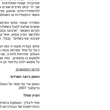
מורכבות, קשות ומפתיעות.
אבי חי יבחנו מרצים שונים 
להתמודדויותינו: שיגעון, פג
וחוסר התמודדות או השתלבות
הסדרה יוצאת מתוך הסיפור
אנשים שהעזו לגעת בשאלות
הקיום האנושי: "ארבעה נכנס
ומת;שני הציץ ונפגע, אחר קי
עקיבא יצא בשלום". (בבלי, חג
מתוך נקודת מוצא זו ינסו המ
כיצד כל אחד מאיתנו נכנס ו
העולם: פתיחות לחוויה, סגי
ולמקום בו נמצאים, ומה אנ
כל מפגש ילווה בלימוד מן המ
פירוט המפגשים:
האמן כיוצר הפרדס
בדצמבר 2007.
הציץ ומת?
מתי ליבליך, העוסקת בתפיסו
ההתייחסות של הבודהיזם למוות. 30 בדצמ