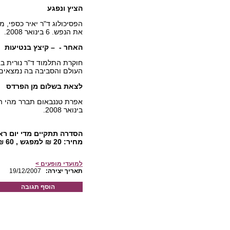
הציץ ונפגע
הפסיכולוג ד"ר יאיר כספי, 
את הנפש. 6 בינואר 2008.
האחר - – קיצץ בנטיעות
חוקרת התלמוד ד"ר נורית ב
העולם והסביבה בה נמצאים. 13 בינואר 008
לצאת בשלום מן הפרדס
בינואר 2008.
מחיר: 20 ₪ למפגש , 60 ₪ לסדרה כולה.
למועדי מופעים >
:תאריך יצירה
19/12/2007
הוסף תגובה