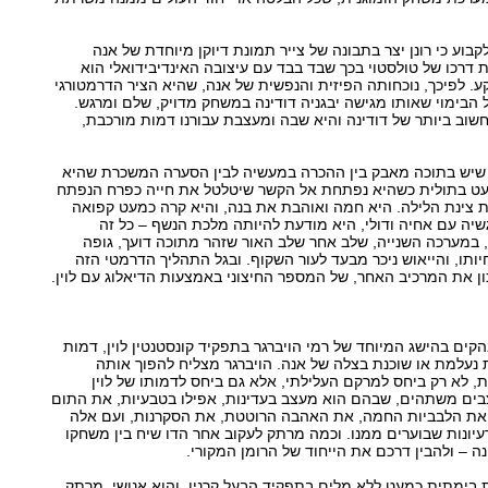
בוע כי רונן יצר בתבונה של צייר תמונת דיוקן מיוחדת של אנה
דרכו של טולסטוי בכך שבד בבד עם עיצובה האינדיבידואלי הוא
. לפיכך, נוכחותה הפיזית והנפשית של אנה, שהיא הציר הדרמטורגי
הבימוי שאותו מגישה יבגניה דודינה במשחק מדויק, שלם ומרגש.
שוב ביותר של דודינה והיא שבה ומעצבת עבורנו דמות מורכבת,
 שיש בתוכה מאבק בין ההכרה במעשיה לבין הסערה המשכרת שהיא
מעט בתולית כשהיא נפתחת אל הקשר שיטלטל את חייה כפרח הנפתח
צינת הלילה. היא חמה ואוהבת את בנה, והיא קרה כמעט קפואה
שיה עם אחיה ודולי, היא מודעת להיותה מלכת הנשף – כל זה
 במערכה השנייה, שלב אחר שלב האור שזהר מתוכה דועך, גופה
יותו, והייאוש ניכר מבעד לעור השקוף. ובגל התהליך הדרמטי הזה
ן את המרכיב האחר, של המספר החיצוני באמצעות הדיאלוג עם לוין.
ים בהישג המיוחד של רמי הויברגר בתפקיד קונסטנטין לוין, דמות
נעלמת או שוכנת בצלה של אנה. הויברגר מצליח להפוך אותה
, לא רק ביחס למרקם העלילתי, אלא גם ביחס לדמותו של לוין
ים משתהים, שבהם הוא מעצב בעדינות, אפילו בטבעיות, את התום
, את הלבביות החמה, את האהבה הרוטטת, את הסקרנות, ועם אלה
יונות שבוערים ממנו. וכמה מרתק לעקוב אחר הדו שיח בין משחקו
ה – ולהבין דרכם את הייחוד של הרומן המקורי.
 בימתית כמעט ללא מלים בתפקיד הבעל קרנין, והוא אנושי, מרתק