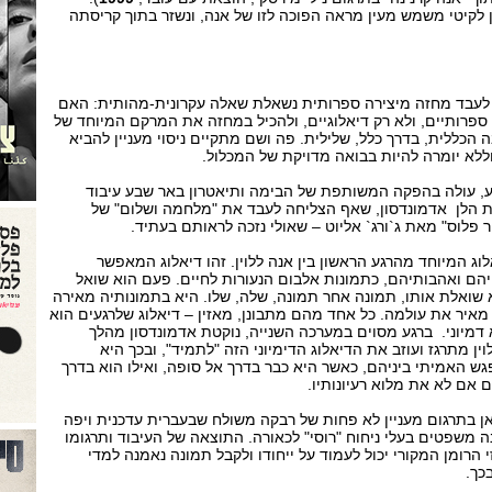
ן לקיטי משמש מעין מראה הפוכה לזו של אנה, ונשזר בתוך קריסתה
 לעבד מחזה מיצירה ספרותית נשאלת שאלה עקרונית-מהותית: האם
ספרותיים, ולא רק דיאלוגיים, ולהכיל במחזה את המרקם המיוחד של
הכללית, בדרך כלל, שלילית. פה ושם מתקיים ניסוי מעניין להביא
לא יומרה להיות בבואה מדויקת של המכלול.
 עולה בהפקה המשותפת של הבימה ותיאטרון באר שבע עיבוד
 הלן אדמונדסון, שאף הצליחה לעבד את "מלחמה ושלום" של
ר פלוס" מאת ג`ורג` אליוט – שאולי נזכה לראותם בעתיד.
וג המיוחד מהרגע הראשון בין אנה ללוין. זהו דיאלוג המאפשר
הם ואהבותיהם, כתמונות אלבום הנעורות לחיים. פעם הוא שואל
 שואלת אותו, תמונה אחר תמונה, שלה, שלו. היא בתמונותיה מאירה
מאיר את עולמה. כל אחד מהם מתבונן, מאזין – דיאלוג שלרגעים הוא
 דמיוני. ברגע מסוים במערכה השנייה, נוקטת אדמונדסון מהלך
ן מתרגז ועוזב את הדיאלוג הדימיוני הזה "לתמיד", ובכך היא
 האמיתי ביניהם, כאשר היא כבר בדרך אל סופה, ואילו הוא בדרך
 אם לא את מלוא רעיונותיו.
אן בתרגום מעניין לא פחות של רבקה משולח שבעברית עדכנית ויפה
משפטים בעלי ניחוח "רוסי" לכאורה. התוצאה של העיבוד ותרגומו
 הרומן המקורי יכול לעמוד על ייחודו ולקבל תמונה נאמנה למדי
כך.