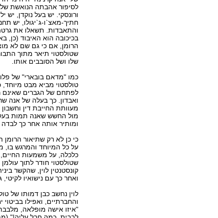
לסיפור אהבתה הנואשת של 
ורונסקי. יש בעל נוקדן, יש יל
חתיך-מאצ`ו-ג`יגולו, יש תחנ
והתאבדות. תשאלו את גרטה
בכיכובה הוא האיבוד (כן, בא
הרומן, אם כי גם שם לא מ
שטולסטוי תיאר מתוך התבוננ
שלו ושל הסובבים אותו.
כמו "מדאם בובארי" של פלוב
טולסטוי מביא מבט מיוחד, כ
לפתחם של הגברים שאינם רא
ואבדון. כך בעלה של אנה ש
מעוותת החייבת דין וחשבון
מול החשש שאנה תמות בעקב
ומותיר אותה אחר כך לבדה 
כי כן לא רק שתיאור הרומן 
על כל המיוחד והמרגש בו, מ
כלכלה, על משמעות החיים, ח
שטולסטוי חודר לתוך עולמן 
קונסטנטין לוין, שהקשר בינ
ואחר כך עם נישואיו לקיטי, 
לוין נחשב כבן דמותו של טולס
והחברתיים, ואפילו בביטוי 
"איזו אישה מופלאה, מלבבת 
לבבית. כמה חבל עליה!" (מת