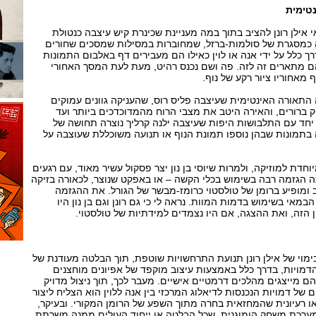
טימית
אילן רונן להציב בתוך במה מעניינת שכינרת קיש עיצבה כנטולת
ה כמסגרת של סולמות-ברזל, שמחוברות במסילות שמסכים שחורים
ך כלל על ידי אנה או לוין כאילו הם מעבירים דף באלבום התמונות
ם מתארים זה לזה. פה ושם נכנס רהיט, מעת לעת המסך האחורי
 מאחוריו ציור רקע של נוף.
אורה האינטימית שעיצבה פליס רוס, שהעניקה גוונים עמוקים
ברורים, והאירה היטב את מצבי הרוח מהמדוכדכים ביותר ועד
 יחד עם התלבושות היפות שעיצבה ילנה קרליך נוצרה תחושה של
 בתמונות שבהן נוספו תמונת הנוף או תנועה משוכללת שעוצבה על
דת למוזיקה, ולמרות שיוסי בן נון יצר פסקול עשיר מאוד, עם רגעים
תה הגזמה רבה בשימוש בכלי הקשה – או באפקט שנוצר, לכאורה בזיקה
 ומופיע ברומן של טולסטוי כרומז-מבשר של הגורל. את ההגזמה
אי בשימוש בדמות המוות. נראה לי כי גם רונן וגם בן נון היו
 הזה, ואת ההצגה, אם היו נצמדים למידתיות של טולסטוי.
מוי של אילן רונן תנועת התרחשויות שוטפת, תוך הבלטה מעודנת של
מויות, בדרך כלל באמצעות עיצוב מוקפד של אפיונים מוחצנים
ם מייצגים מהלכים דרמטיים אישיים. מעבר לכך, תוך ניצול מדויק
של דמויות הנכנסות לדיאלוג המרכזי בין אנה ללוין הוא הצליח ליצור
 רעיונית שהמחזאית בחרה מתוך השפע של הרומן המקורי. ובעיקר,
מערכת משחק הומוגנית, שכל הבלטה או ייחוד העולים ממנה משרתת