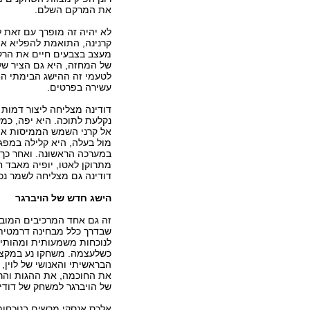
את המרקם השלם.
לא יהיה זה מופרך עם זאת לק
קרנינה, התואמת להפליא את 
מעצב בצבעים חיים את הרקע
של המחזה, היא גם הציר של 
לטעמי זה ההישג הבימתי הח
עשירה בפרטים.
דודינה מצליחה ליצור דמות
נקלעת לתוכה. היא יפה, כ
אל קרני השמש הממיסות את 
מול בעלה, היא קלילה במפג
במערכה הראשונה. ואחר כך,
מתרוקן לאטו, יופיה מאבד ח
דודינה גם מצליחה לשמר נכו
הישג חדש של הויברגר
זה גם אחד המרכיבים המובהק
שבדרך כלל מבחינה דרמטית 
לנוכחות משמעותית ומהותית
כשלעצמה. משחקו נע במקצב
הבראשיתי והאנושי של לוין
את החוכמה, את ההגות והרע
של הויברגר למשחק של דודינ
אלכס אנסקי מרשים בנוכחות