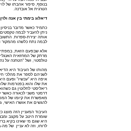
בנוסף, סיפור אהבתו של לוי
הטרגית אל אובדנה.
דיאלוג בימתי בין אנה ולוין
כתמיד כאשר מדובר בניסיון
ניתן להעביר לבמה טקסטים 
אותה יצירת-ספרות. התשובה 
לבמה נתח כלשהו מהמקור ול
אלא שבפעם הזאת, במפתיע,
מרתק של המחזאית האנגלית
טולסטוי, ושל "הטחנה על נה
מהותו של העיבוד היא הדיאל
לשניהם לספר את מהלכי חיי
איפה היא "עכשיו" ופעם היא
את שלו והוא בפנורמות שלו 
ריאליסטי לחלוטין גם כשהוא
דרמטי משני לכאורה כאשר לוי
מאפשרת את קיומו של המפגש
להגשים את אושרו האישי, גם
העיבוד המעניין הזה מוצג כ
שומרת היטב על מקצב ומבנה 
היא שגם מי שאינו בקיא ברזי
לרוחו, וזה לא עניין של מה-ב