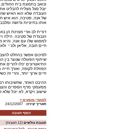
וכואב בתמונת בית החולים,
יובל סגל מצליח להבליט את
העובדה שלא הוא האיש שהיה י
של אנה, סטיבה, הוא איש חי
אותו בחיוניות גדושה ומלב
דורית לב-ארי מצוינת הן באפ
הנבגדת של סטיבה. הילה ויד
למפגש שלו עם אנה, והיא מצ
חיים חובה, אליאן ולג`י ו
לסיכום אפשר בהחלט להצביע
שיתוף הפעולה שנוצר בין הת
התיאטרונים יכלו להרים א
הפוזלת לקופה, ואורך חייה
חיים ארוך יותר, והרי זה כ
ההיבט האחר, שחשיבותו רבה 
ממעמקי מדף הספרים והצבתו 
שישוב ויקרא, לא יוכל שלא ל
למועדי מופעים >
:תאריך יצירה
24/12/2007
הוסף תגובה
תגובת גולשים
(12 תגובות)