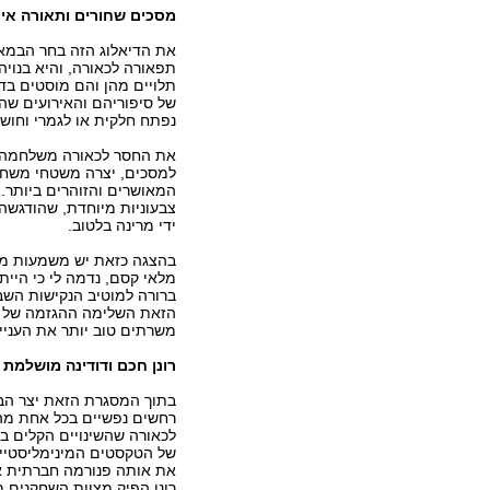
מסכים שחורים ותאורה אינ
את הדיאלוג הזה בחר הבמאי 
תפאורה לכאורה, והיא בנוי
תלויים מהן והם מוסטים בדר
של סיפוריהם והאירועים שה
נפתח חלקית או לגמרי וחושף
את החסר לכאורה משלחמה הת
למסכים, יצרה משטחי משחק 
המאושרים והזוהרים ביותר.
צבעוניות מיוחדת, שהודגשה
ידי מרינה בלטוב.
בהצגה כזאת יש משמעות מיוח
מלאי קסם, נדמה לי כי היי
ברורה למוטיב הנקישות השב
הזאת השלימה ההגזמה של הבמ
משרתים טוב יותר את העניין
רונן חכם ודודינה מושלמת
בתוך המסגרת הזאת יצר הבי
רחשים נפשיים בכל אחת מהד
לכאורה שהשינויים הקלים בה
של הטקסטים המינימליסטיים 
את אותה פנורמה חברתית או
רונן הפיק מצוות השחקנים 