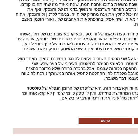
 שבה נחשפת בתוכו אהבה חמה, שונה מאוד מזו שהייתה בו קודם.
 מרכיב הפרפר השרמנטי והמושך בדמותו של ורונסקי, ואף את
כול לחלץ את אנה מהריק של חייה. בניגוד לקרנין ולוורונסקי, אחיה
 מאוד, ישיר אפילו בהרפתקאות האהבים שלו, ואורי הוכמן מעצב
בת.
יזודה קצרה כאמו של ורונסקי, ובעיקר בעיצוב חכם של דולי, אשתו
ור טובה בעיצוב הכאב והקנאה נוכח בוגדנותו של ורונסקי, ארוסה עד
וינת בעיצוב התעוררותה והיענותה לאהבתו של לוין. רותי לנדאו,
לאה קמחזי משלימים היטב את הישגי המשחק בתפקידיהם השונים.
 על שני הבטים חשובים נלווים להצגה המצוינת הזאת. האחד הוא
יאטרון הלאומי הבימה לתיאטרון העירוני של באר שבע. שני
ת ההפקה בכוחות עצמם. אבל בהכרה ברורה שלא מדובר בהצגה
 מוגבל מלכתחילה, ההחלטה להפיק אותה במשותף נותנת לה טווח
שלעצמו דבר משובח.
ודווקא בדור הזה, היא שליפתו של הרומן הנפלא של טולסטוי
המחודשת בחזיתו. ואין לי ספק כי מי שעדיין לא קרא אותו ומי
ראות מול עיניו את דודינה והויברגר בשיאם.
הדפס