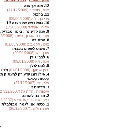
הוסף תגובה
לכל התגובות
12.
אנה אך אנה
חנה , בורוכוב (17/12/2009)
11.
בלבול
ארי בן , ת"א (09/06/2008)
10.
גועל נפש של הצגה !!1
אדוה , אשדוד (15/05/2008)
9.
אנה קרינינה : בימוי מבריק
אוהבת תיאטרון , השרון (16/03/2008)
8.
הסתירה
בועז , תל אביב (01/03/2008)
7.
פשוט לשפוט בעצמך
אורן , בש (20/01/2008)
6.
לצבי גורן
אנה , תא (08/01/2008)
5.
להנדלזלץ
ידען ושחקן , (01/01/2008)
(לת)
4.
אילן רונן יודע רק להעתיק ה
קלטות קלאסי
אלי , תא (27/12/2007)
3.
מדהים !!!
איכפתית , קרית גת (27/12/2007)
2.
תגובה לאורנה
באר-שבעית , באר שבע (26/12/2007)
1.
עכשיו אני לגמרי מבולבלת
אורנה ת"א , (26/12/2007)
ה