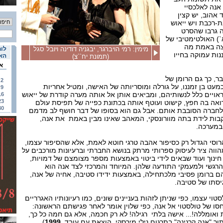
אנה לאלכסיי
ד אהוב, יש קצין
ת-רכבת ויש ייאוש
 גרבו שהסרט
`) האולטימטיבי של
וצה באמת מה
מימין: רמי הויברגר, יבגניה דודינה ויובל סגל
לוח
ות עמוקה בחייו
האי
(תמונת יח``צ)
א
ר, כך גם הרומן של
2
מעט בן זמננו, על גורלה ומוסריותה של האישה, ומטיל אחריות
9
ויים כלל לנשותיהם, ומביאים אותן אל אותה מערה קודרת של ייאוש
16
23
רואה בה חפץ, קישוט ועוטף אותה בכתונת כפייה של תפיסת עולם
30
 לחברה הסובבת אותם. אבל גם הוא בסופו של דבר חושף לב מדמם
ות לידת בתה מוורונסקי, המאהב שאינו מבין באמת את אנה,
במערכה.
הרוסי הגדול רק כסיפור אהבה טרגי חוטא לאמת, אלא שהסיפור עצמו,
הווה ציר לעיסוק ספרותי מרתק בנושא החברתי וברעיונות מורכבים על
ינוך ועוד שבאים לידי ביטוי באמצעות מספר מצומצם של דמויות,
הרגשי ולמעמקי התודעה שלהן. המיוחד והמרכזי לצד אנה הוא
יהם ברומן פסיבי מלכתחילה, באמצעות ידידו סטיבה, אחיה של אנה,
גיסתו של סטיבה.
טוי עצמו, כפי שניתן לזהות בעניינים שונים, כמו רעיונותיו האגרריים
יחסו של טולסטוי אל אנה, כפי שלוין אומר לאחר פגישתם הראשונה:
ואומללה!... אישה בלתי רגילה! לא רק חכמה, אלא גם חמה כל כך,
וך "אנה קרנינה" בתרגום נילי מירסקי, הוצאת עם עובד,
1999
).