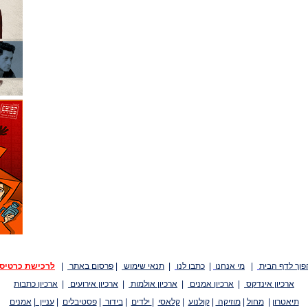
פוך לדף הבית
|
מי אנחנו
|
כתבו לנו
|
תנאי שימוש
|
פרסום באתר
|
לרכישת כרטיס
ארכיון אינדקס
|
ארכיון אמנים
|
ארכיון אולמות
|
ארכיון אירועים
|
ארכיון כתבות
תיאטרון
|
מחול
|
מוזיקה
|
קולנוע
|
קלאסי
|
ילדים
|
בידור
|
פסטיבלים
|
עניין
|
אמנים