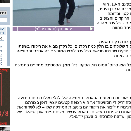
הפסטיבל, המתקיים השנה בפעם ה-19, הוא
רכזו הרקדן היחיד,
קטן, ובדומה
 הרוקדים והצופים
ות - כל ערב מהווה
יחד מהווה
עמוס חץ (תמונת יח``צ)
לוח
האי
א
 צורת רקוד נוספת
קוד שלוקחים בו חלק כמה רקדנים, כל רקדן מביא את ריקודו בשפתו
2
י חוקים שהונחו מראש. בכל ערב לובש המופע צורה אחרת והתוצאה
9
ים כאחת.
16
23
30
 הוא פרופ` עמוס חץ. הפקה: נילי ממן. הפסטיבל מתקיים בתמיכת
ות.
ר אופרות בתקופת הבארוק. המוזיקה שלו לכלי מקלדת פחות ידועה
 "ריקודי הסוויטה" אך היא רצופה קטעים יוצאי דופן בצורתם
דנים/יות ליצור את ריקודיהם בעקבות המוזיקה שלו – לא לשחזר את
ד אותם בשפתם האישית, בארוק עכשיו. משתתפים: אורן טישלר, יעל
ון, שרונה פלורסהיים ונעמן יזרעאלי.