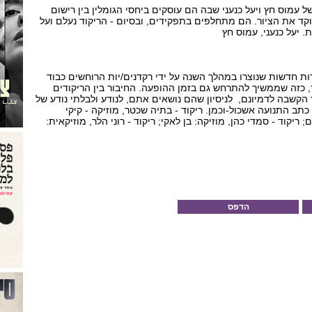
מוס חץ ויעל כנעני שבה הם עוסקים ביחסי הגומלין בין רישום
וקד את הציור. הם מתחלפים בתפקידים, ובסיום - הריקוד נעלם ועל
. יעל כנעני, עמוס חץ
ות חדשות שנוצרו במהלך השנה על ידי רקדנים/יות הרוחשים כבוד
, כזה שממשיך להתרחש גם בזמן ההופעה. החיבור בין הריקודים
הקשבה לדמיונם, לניסיון שהם נושאים אתם, לנודע ולבלתי נודע של
תב התנועה אשכול-וכמן. ריקוד - בתיה שכטר, מוזיקה - קיקי
 ריקוד - סמדי כהן, מוזיקה: בן לאקי; ריקוד - רוני הלר, מוזיקאית:
הדפס