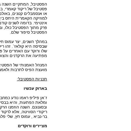
פסטיבל של ריקוד קאמרי, במ
או אנסמבלים קטנים, באולם 
למוזיקה הקאמרית היחס בין
אינטימי. בדומה לשנים קודמ
פרק מתוך הפסטיבל כולו, וב
הפסטיבל סיפור שלם.
במהלך השנים, יצר עמוס חץ
שבסיסה היא קולאז`. זהו רי
שלו ורוקד עם האחרים על פ
מפתיעה את הרקדנים והצופ
המנהל האמנותי של הפסטיבל
מועצת הפיס לתרבות ולאמנ
תכניות הפסטיבל:
בארוק עכשיו
ז`אן פיליפ ראמו נודע כמחב
ומלאת הפתעות, והיא בבסיסה
ובסגנונם. השנה הוזמנו הרק
ריקודי הסוויטה, אלא לרקו
בר-נביא , עמוס חץ, שלי פלמ
מציירים ורוקדים