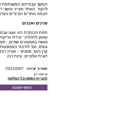
המשך עבודתם המשותפת של ע
לרקוד. האחד מצייר והשני ר
הבמה נותרים הציורים כעדות
פנינים ואבנים
תחת הכותרת הזו יוצגו עבוד
עמוק לתהליכי יצירת הריקוד
נעשה באמצעים שונים, תוך 
גופם, ועד לחיבור באמצעות כ
קרן-הוס, פסנתר - אורה רותם;
דגנית אלקיים. עינת רוה
:תאריך יצירה
25/12/2007
קישורים
תכניית הפסטיבל המלאה
הוסף תגובה