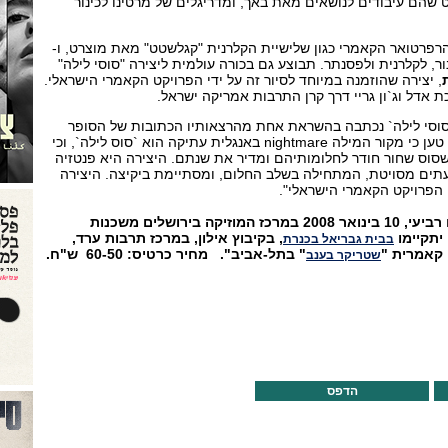
שהם עיבודים לנושאים מאת באך, ומדריגלים של מרטינו לכינור
ב הרפרטואר הקאמרי כגון שלישיית הקלרנית "קגלשטט" מאת מוצרט, ו-
ר, לקלרנית ולפסנתר. תבוצע גם בכורה עולמית ליצירה "סוסי לילה"
, יצירה שהוזמנה במיוחד לסיור זה על ידי הפרויקט הקאמרי הישראלי.
 אדל וג`ון גריי דרך קרן התרבות אמריקה ישראל.
`סוסי לילה` נכתבה בהשראת אחת מהרצאותיו הכתובות של הסופר
חורחה לואיס בורחס. בורחס טען כי מקור המילה nightmare באנגלית עתיקה הוא `סוס לילה`, וכי
סוס שחור חודר לחלומותיהם ומדיר את שנתם. היצירה היא פנטזיה
תים מסויטת, המתחילה בשלב החלום, ומסתיימת ביקיצה. היצירה
 הפרויקט הקאמרי הישראלי".
קונצרט ראשון יתקיים ביום רביעי, 10 בינואר 2008 במרכז המוזיקה בירושלים משכנות
יתקיימו
, בקיבוץ אילון, במרכז תרבות ערד,
בבית גבריאל בכנרת
קאמרית "
" בתל-אביב". מחיר כרטיס: 60-50 ש"ח.
שטריקר בענב
הדפס