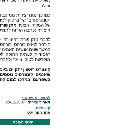
לשלישיית מיתרים של מוצרט 
וויולה .
כמו כן ינוגנו יצירות ממיט
"קונטרסטים" של ברטוק לכינו
של המלחין הצעיר
מתן פורת
היצירה נכתבה הודות לתמיכת
לדברי מתן פורת: "היצירה 
במשך שנים אנשים האמינו ש
רפסודית, לעתים מתוקה, לע
מוקדשת לטיבי צייגר ולחברי
שאננים. קונצרטים נוספים 
בשפרעם ובמרכז למוסיקה 
למועדי מופעים >
:תאריך יצירה
25/12/2007
קישורים
אתר הפרויקט
הוסף תגובה