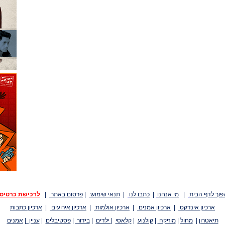
פוך לדף הבית
|
מי אנחנו
|
כתבו לנו
|
תנאי שימוש
|
פרסום באתר
|
לרכישת כרטיס
ארכיון אינדקס
|
ארכיון אמנים
|
ארכיון אולמות
|
ארכיון אירועים
|
ארכיון כתבות
תיאטרון
|
מחול
|
מוזיקה
|
קולנוע
|
קלאסי
|
ילדים
|
בידור
|
פסטיבלים
|
עניין
|
אמנים