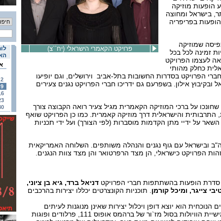
 הופעות מוזיקה
ר, בישראל ומחוצה
הופעות בפריפריה
פיסה שמוזיקה
פרויקט הקאמרי הישראלי (יח``צ)
לוח
ת זמינה לכל בכל
האי
אה לעצמו הפרויקט
א
לית כחלק מהותי
 חברי הפרויקט בסדרות החשובות בתל-אביב וירושלים, וגם יופיעו
2
 ובקיבוץ אילון. בשפרעם גם ידריכו חברי הפרויקט נגנים צעירים
9
16
23
שחונכו על ברכי המוזיקה הקאמרית מגיל צעיר רואה הקבוצה צורך
30
 התרבותית והישראלית דרך מוזיקה קאמרית. כמו כן הפרויקט שואף
השאר על ידיי מתן הקדמות מוסברות (לפי הצורך) ועל ידי תכניות
"ב ובישראל עם גוף נגנים והנהלה משותפים. השלוחה האמריקאית
ות הפרויקט כישראלי, הן מצד הרפרטואר והן מצד צוות הנגנים.
 סדרת הופעות בהשתתפות חברי הפרויקט
דניאל ברד, גיא בן ציוני,
בי צייגר, ומיכל קורמן
. תוכניות הקונצרטים יכללו יצירות בהרכבים
נוכחית הוא יוצא דופן ויכלול יצירות שאינן מנוגנות לעיתים
תדירות על במותינו, כגון חמישיית הוויולות בסול מז`ור של ברהמס אופוס 111, פרלודים ופוגות