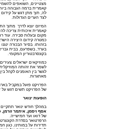
מצטיינים, השואפים להשמיע
קאמרית ברמה הגבוהה ביות
לה, תוך מתן דגש על קידום 
לצד הערים הגדולות.
המיזם יוצא לדרך מתוך הת
קאמרית איכותית צריכה להיו
מקום ובעלות סבירה. עוד רו
כמטרה קידום היצירה הישרא
בזהותו. בסיור הבכורה ינגנו
בערד, בשפרעם, בבית גבריאל
בקונסרבטוריון המקומי.
כמוזיקאים ישראלים צעירים 
לשמר את זהותה המוזיקלית,
לגשר בין האומנים לקהל בין 
מאתגרות.
הפרויקט פועל במקביל בארה
של הפרויקט תשים דגש על זה
הופעות ינואר
במהלך חודש ינואר תתקיים
אסף ויסמן, איתמר זורמן, טי
של דואו ועד חמישייה.
הרפרטואר בסדרת הקונצרטים ה