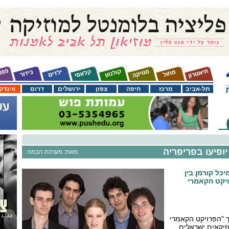
תל-אביב
מרכז
חיפה
צפון
ירושלים
דרום
אינדק
יופיעו בפריפריה
מאת: מערכת הבמה
יכל קורמן בין
יקט הקאמרי
ך "הפרויקט הקאמרי
זיקאים ישראלים