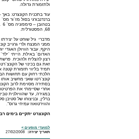
ולתזמורת גדולה.
עוד בתכנית הקונצרט: באך –
בטהו
68, הפסטורלית.
מדברי גיל שוחט על יצירתו :
ממני המנצח ולרי גרגייב קונצ
היקף, עבור הוויולן האגדי י
רצון להצליח ולהוכיח. פרשת
תמיד בליווי תזמורת קטנה א
הלכתי רחוק עם תחושות הבט
קונצ`רטו שאני מחשיב אותו כ
בסתירה מסוימת לרוב הקונצ`ר
אחרי שסיימתי את הפרטיטור
במגירה, עד שהוויולנית טבי
ברלין, ובניצוחו של סטיבן ס
והווירטואוז עמיחי גרוס".
הקונצרט יתקיים בימים רביעי-חמישי 13-12 במרץ 2008 ב-0
למועדי מופעים >
:תאריך יצירה
27/02/2008