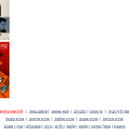
פוך לדף הבית
|
מי אנחנו
|
כתבו לנו
|
תנאי שימוש
|
פרסום באתר
|
לרכישת כרטיס
ארכיון אינדקס
|
ארכיון אמנים
|
ארכיון אולמות
|
ארכיון אירועים
|
ארכיון כתבות
תיאטרון
|
מחול
|
מוזיקה
|
קולנוע
|
קלאסי
|
ילדים
|
בידור
|
פסטיבלים
|
עניין
|
אמנים