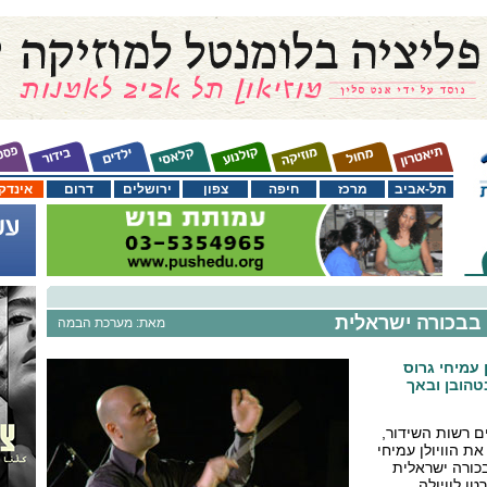
תל-אביב
מרכז
חיפה
צפון
ירושלים
דרום
אינדק
 בבכורה ישראלית
מאת: מערכת הבמה
 עמיחי גרוס
טהובן ובאך
ם רשות השידור,
ת הוויולן עמיחי
כורה ישראלית
טו לוויולה