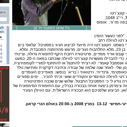
 קונצ`רטו
ברנדנבורגי בסול מז`ור מס` 3, רי"ב 1048;
בן – סימפוניה מס` 6 בפה מז`ור, אופוס
גיל שוחט (תמונת יח``צ)
לוח
האי
 "לפני כעשור הזמין
א
`רטו לוויולה רחב
ורי בשמט. הקונצ`רטו היה מיועד לביצוע חגיגי בפסטיבל `קלאסי בים
2
האדום` באילת. הייתי `ילד` בן 23, מלא התלהבות נעורים, מרוגש מההזמנה המכובדת, ומלא
9
י קנבס אדיר ממדים, פרטיטורה רחבת היקף לתזמורת גדולה, וציינתי
16
23
זאת גם בכינוי של הקונצ`רטו, כדי להבדילו מעשרות קונצ`רטי לוויולה שנכתבו במאה ה-20, כמעט
30
ו אנסמבל קאמרי. לא רציתי להתנצל או להתחנף למוריי לקומפוזיציה,
ן שלי. לאחר שנה שלמה של עבודה וכתיבה דקדקנית ומתישה נולד
אופטימי, גרנדיוזי, וירטואוזי ו`בריא` בנפשו: מאפיינים העומדים
טי לוויולה המיוסרים והקודרים שאני זכיתי להכיר... ימים ספורים
ה נודע לי כי הפסטיבל התבטל. שלוש שנים שכבה הפרטיטורה
אה צימרמן ביצעה אותה בבכורה בברלין, עם התזמורת הסימפונית של
לואן. הביצוע שלפניכם הוא הבכורה הישראלית, עם הוויולן הצעיר
20:0 באולם הנרי קראון.