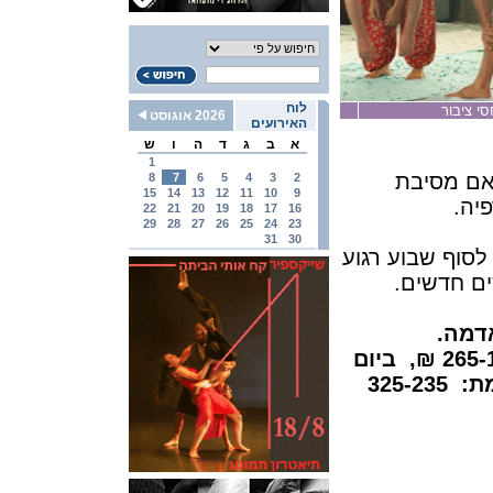
לוח
סי ציבור
2026 אוגוסט
האירועים
א
ב
ג
ד
ה
ו
ש
1
`אם מסיבת
8
7
6
5
4
3
2
15
14
13
12
11
10
9
יה.
22
21
20
19
18
17
16
29
28
27
26
25
24
23
31
30
לסוף שבוע רגוע
ם חדשים.
16: בהאנגר אדמה.
265-195 ₪, ביום
האירוע: 325-235. ללא סטודנטים במכירה מוקדמת: 325-235