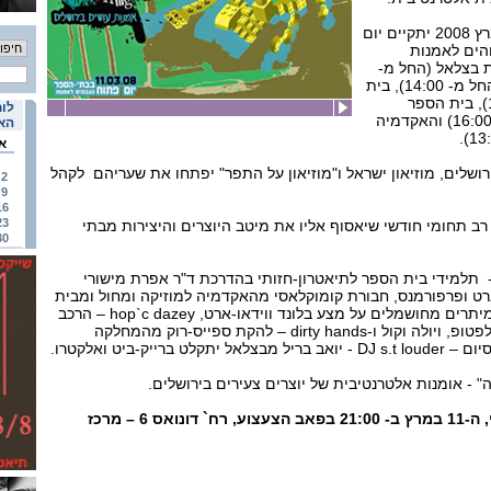
במהלך יום שלישי ה- 11 במרץ 2008 יתקיים יום
הים לאמנות
 בצלאל (החל מ-
10:30), בית הספר מעלה (החל מ- 14:00), בית
ספר מוסררה (החל מ-10:00), בית הספר
לוח
לתיאטרון חזותי (בין 16:00-14:00) והאקדמיה
האי
א
רושלים, מוזיאון ישראל ו"מוזיאון על התפר" יפתחו את שעריהם לקהל
2
9
16
23
רב תחומי חודשי שיאסוף אליו את מיטב היוצרים והיצירות מבתי
30
נית: untiteld poetree - תלמידי בית הספר לתיאטרון-חזותי בהדרכת ד"ר אפרת מישורי
ארט ופרפורמנס, חבורת קומוקלאסי מהאקדמיה למוזיקה ומחול ומבית
הספר לתיאטרון חזות יציגו מיתרים מחושמלים על מצע בלונד ווידאו-ארט, hop`c dazey – הרכב
מוזיקלי המשלב פטיפונים, לפטופ, ויולה וקול ו-dirty hands – להקת ספייס-רוק מהמחלקה
ברייק-ביט ואלקטרו.
" - אומנות אלטרנטיבית של יוצרים צעירים בירושלים.
המרתון יתקיים ביום שלישי, ה-11 במרץ ב- 21:00 בפאב הצעצוע, רח` דונואס 6 – מרכז