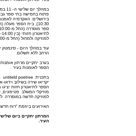
פתוח בחמישה בתי ספר גבו
בירושלים: האקדמיה לאמנות
למוזיקה ולמחול (החל מ-13:00).
עוד במהלך היום - סינמטק י
הרחב ללא תשלום.
בערב יתקיים מרתון אומנות 
הספר לאומנות בעיר .
בתכ
יקריאו שירה בשילוב וידאו-
למוזיקה חדשה במוסררה. לסיום – DJ s.t louder - יואב בריל מבצלאל יתקלט 
האירועים ביוזמת "רוח חדשה
העיר.