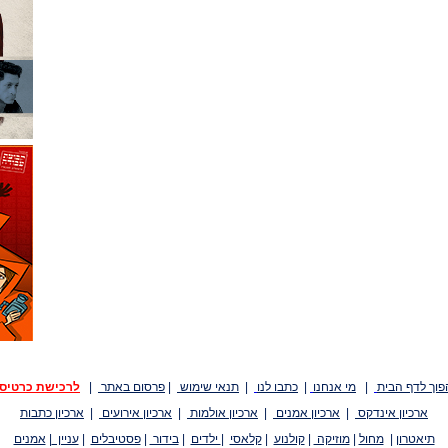
פוך לדף הבית
|
מי אנחנו
|
כתבו לנו
|
תנאי שימוש
|
פרסום באתר
|
לרכישת כרטיס
ארכיון אינדקס
|
ארכיון אמנים
|
ארכיון אולמות
|
ארכיון אירועים
|
ארכיון כתבות
תיאטרון
|
מחול
|
מוזיקה
|
קולנוע
|
קלאסי
|
ילדים
|
בידור
|
פסטיבלים
|
עניין
|
אמנים