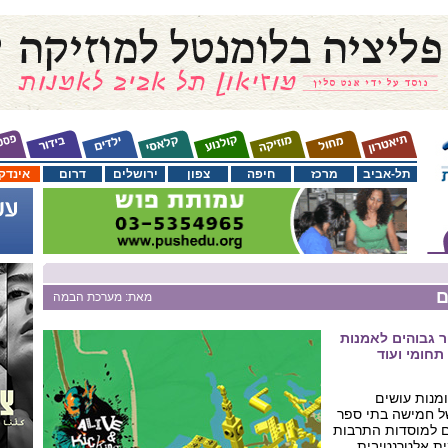
תל-אביב
מרכז
חיפה
צפון
ירושלים
דרום
אינדק
ם
מאת: מערכת הבמה
 גבוהים לאמנות
תחומי ועוד
Alive & kickin - אומנות עושים
של חמישה בתי ספר
נם למוסדות התרבות
ית אלטרנטיבית.