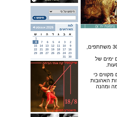
לוח
` (תמונת יח``צ)
2026 אוגוסט
האירועים
א
ב
ג
ד
ה
ו
ש
1
8
7
6
5
4
3
2
"טורנדוט" מאת פוצ`יני, בהפקת ענק עם למעלה- 300 משתתפים,
15
14
13
12
11
10
9
22
21
20
19
18
17
16
29
28
27
26
25
24
23
31
30
 ימים של
עות.
מקווים כי
ות האהובות
מה ומהנה