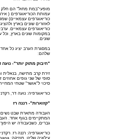
מופעי"במת מחול" הם חלק מ
כוריאוגרפים עצמאיים) שמט
לאזורים שונים בארץ ולהציג 
כוריאוגרפים עצמאיים. ערבי
במקומות שונים בארץ, וכל 
שונים.
שלהם:
"חיבוק מתוק יותר"- נועה ד
זירת קרב מתישה, בנאלית וה
סופי של שני גופים אחוזים
סיכוי ל"אושר" שטחי המחייה
כוריאוגרפיה: נועה דר, רקדנ
"קזוארות"- רננה רז
העבודה מתארת שבט נשים. דר
המתקיימים בגוף אחד. העבוד
גברים, כשבעבודה יש היפוך 
כוריאוגרפיה: רננה רז. רקדני
עילאיה שליט. מוזיקה: Alec Empire, Arto Lindsay, Tachibana .