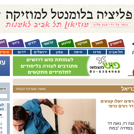
תל-אביב
מרכז
חיפה
צפון
ירושלים
דרום
אינדק
ריאל
מאת: מערכת הבמה
פים יועלו קטעים
לוח
ר ויורם כרמי
האי
א
ה רז, נועה דר
2
י בסדרה "במת
9
16