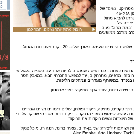
23
30
פרויקט "נעים" של
עמותת הכוריאוגרפים ( אירגון גג ל-46
רתו להביא מחול
יצירה של
 "במת מחול" נעים
חיבוק מתוק יותר (צילום: תמר לם)
ערב מורכב ממופעים
במסגרת הערב יציג כל אחד שלושת היוצרים טעימה באורך של כ- 20 דקות מעבודות המחול
ר
רואית כאחת - גבר ואישה שמנסים לחיות אחד עם השנייה. גלגול אין
 זה בזה, מרפים, מתרחקים, עד למפגש ההכרחי הבא. במאבק חסר
 בנפרד ובמשותף מוגדרים ונמחקים חליפות.
ים: שירה רינות, עודד גרף מוזיקה: בארי אדמסון
ך טקסים, מוזיקה, ריקוד ופולחן, עולים דימויים נשיים וגבריים
ה עושה שימוש בצעדי הדבקה - ריקוד דרוזי מסורתי שנרקד על ידי
של היוצרות ונשים רוקדות את הריקוד.
ות ושותפות ליצירה: שני בן-חיים, מאיה ברינר, רננה רז, מיכל צנקל,