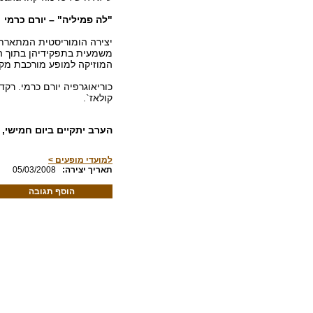
"לה פמיליה"
– יורם כרמי
יצירה הומוריסטית המתארת 
משמעית בתפקידיהן בתוך המ
המוזיקה למופע מורכבת מקטע
כוריאוגרפיה יורם כרמי. רקדנ
קולאז`.
הערב יתקיים ביום חמישי, 13 למרץ ב-20:30, בבית גבריאל שבכינרת.
למועדי מופעים >
:תאריך יצירה
05/03/2008
הוסף תגובה