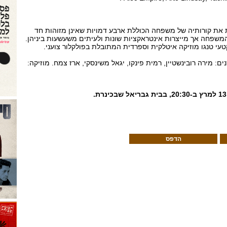
את קורותיה של משפחה הכוללת ארבע דמויות שאינן מזוהות חד
שפחה אך מייצרות אינטראקציות שונות ולעיתים משעשעות ביניהן.
י טנגו מוזיקה איטלקית וספרדית המתובלת בפולקלור צועני.
ים: מירה רובינשטיין, רמית פינקו, יגאל משינסקי, ארז צמח. מוזיקה:
הדפס