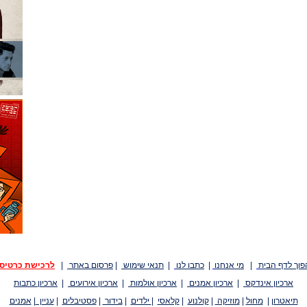
פוך לדף הבית
|
מי אנחנו
|
כתבו לנו
|
תנאי שימוש
|
פרסום באתר
|
לרכישת כרטיס
ארכיון אינדקס
|
ארכיון אמנים
|
ארכיון אולמות
|
ארכיון אירועים
|
ארכיון כתבות
תיאטרון
|
מחול
|
מוזיקה
|
קולנוע
|
קלאסי
|
ילדים
|
בידור
|
פסטיבלים
|
עניין
|
אמנים