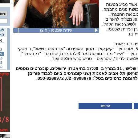
 אשר מגיע בטעות
בבושת פנים מהבמה,
וב את ההצגה".
וא מצליח להערים
 ולשעשע את הקהל.
ן ועידית שכטמן,
עידית שכטמן (יח`צ)
לוח
ר בו.
האי
א
ירות הבאות:
ברהמס – ריקוד הונגרי מס` 5, אופנבאך – קאן קאן - מתוך האופרטה "אורפאוס בשאול", רימסקי
2
קורסקוב – "זמזום הדבורה", באך – "אייר" מתוך סוויטה מס` 3 לתזמורת, שוברט – "דג השמך",
9
שלושה ילדים", שטראוס – טריש טרש פולקה ועוד.
16
23
30
קונצרט ראשון יתקיים ביום שלישי, 11 במרץ ב- 17:00 בתיאטרון ירושלים. קונצרטים נוספים
וזיאון תל-אביב לאמנות (שני קונצרטים ביום לכבוד פורים)
ולהזמנת כרטיסים בט
ל`: 9908676- 02,
050-8268972
.
הדפס