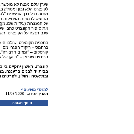
שגרן יגלם מנצח לא מוכשר,
לקונצרט הלא נכון ומסולק 
מנסה בכל דרך אפשרית "לגנ
מחופש לדמויות מצחיקות ה
על המנצחת (עידית שכטמן)
את סיפור הקונצרט כתבו שגר
שגם תנצח על הקונצרט ותשי
בתכנית הקונצרט ישולבו היצ
פרנסיס שגראן – "דיוקן של 
בבית יד לבנים ברעננה, במ
ובתיאטרון חולון. לפרטים 
למועדי מופעים >
:תאריך יצירה
11/03/2008
הוסף תגובה