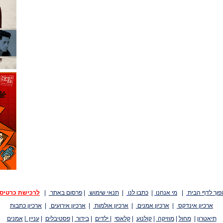
פוך לדף הבית
|
מי אנחנו
|
כתבו לנו
|
תנאי שימוש
|
פרסום באתר
|
לרכישת כרטיס
ארכיון אינדקס
|
ארכיון אמנים
|
ארכיון אולמות
|
ארכיון אירועים
|
ארכיון כתבות
תיאטרון
|
מחול
|
מוזיקה
|
קולנוע
|
קלאסי
|
ילדים
|
בידור
|
פסטיבלים
|
עניין
|
אמנים