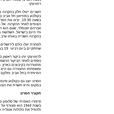
רוזוויצקי.
השניים ייטלו חלק בהקרנה 
בשעה 19:30, יציגו א
הצופים לאחר ההקרנה. אל ה
אברהם זוננפלד, שגם הוא היה
וחי היום בישראל, השלושה ג
בהקרנה השנייה באותו ערב.
למחרת יעלו כולם לירושלים 
שתתקיים ביום רביעי 19 במרץ אחרי הצהריים, בתיאטרון ירושלים.
לרוזוויצקי זהו ביקור ראשון
נוספים לאחר הביקור הרשמי
מתגוררות בקיבוצים בארץ, ה
ומשפחתו התגוררה גם היא בק
המיוחדת בתל אביב וחלקם אף
במקום והיא תשרת את הצופ
תקציר הסרט
סיפורו האמיתי של סלומון סור
בשנת 1944 הוא מצ
ולהפיל את כלכלות אנגליה ו