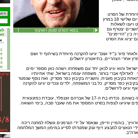
מיוחדת של הסרט
בקולנוע במוזיאון תל אביב ביום שלישי 18 במרץ
ת הסרט ויענו לשאלות
שניים יצטרף גם
במאי הסרט סטפן רוזוויצקי
לוח
 בין "הזייפנים"
האי
ם יציגו את הסרט
א
2
ולאחר סיור ב"יד ושם" יגיעו להקרנה מיוחדת בשיתוף יד ושם
9
16
23
30
 בישראל והוא יגיע לכאן יחד עם משפחתו וישהה כאן מספר ימים
. לאדולף אברי בורגר, משפחה ענפה בישראל, שתי אחיותיו
אחת בקיבוץ מענית, והשנייה בקיבוץ כפר מסריק. ואח נוסף שנפטר
יבוץ כפר מסריק. כל בני המשפחה, ילדים ונכדים יגיעו להקרנה
 יגיעו לירושלים.
הסרט יוצג גם בקולנוע סינמה בשוהם. נכדתו בת ה-17 של אברהם זוננפלד, עובדת כמזנונאית
ים שיגיעו לצפות בסרט המספר את מה שעבר סבה, בימי השואה.
וויץ`, בוהמיין וזייפן, שנאסר על ידי הגרמנים ונשלח למחנה ריכוז.
ורף על ידי הנאצים למבצע זיוף ענק שמטרתו לסייע במימון המשך המלחמה
ארה"ב.