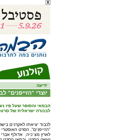
ידיעה
יוצרי "הזייפנים" לב
הבמאי והסופר שעל פיו נע
לבכורה ישראלית של סרטם
לכבוד יציאתו לאקרנים ביש
"הזייפנים", הסרט האוסטרי ז
לארץ מצ`כיה, אדולף אברי ב
נעשה הסרט, ובמאי הסרט ה