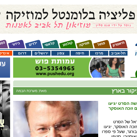
תל-אביב
מרכז
חיפה
צפון
ירושלים
דרום
אינדק
יקור בארץ
מאת: מערכת הבמה
שה הסרט יגיעו
 זוכה האוסקר
ראל של הסרט
וכה האוסקר, יגיעו
ורגר, שעל פי ספרו
אוסטרי, סטפן