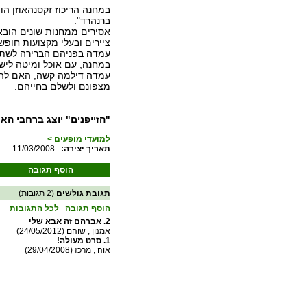
במחנה הריכוז זקסנהאוזן הו
ברנהרד".
אסירים ממחנות שונים הובא
ציירים ובעלי מקצועות חופשי
עמדה בפניהם הברירה לשתף 
במחנה, עם אוכל ומיטה לישו
עמדה דילמה קשה, האם להצ
מצפונם ולשלם בחייהם.
"הזייפנים" יוצג ברחבי הארץ החל מן
למועדי מופעים >
:תאריך יצירה
11/03/2008
הוסף תגובה
תגובת גולשים
(2 תגובות)
הוסף תגובה
לכל התגובות
2.
אברהם זה אבא שלי
אמנון , שוהם (24/05/2012)
1.
סרט מעולה!
אוה , מרכז (29/04/2008)