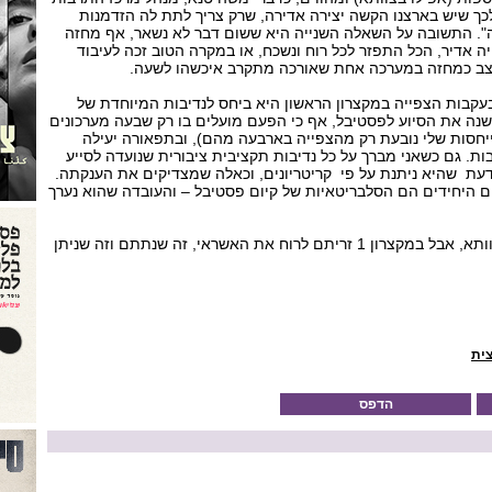
ך שיש בארצנו הקשה יצירה אדירה, שרק צריך לתת לה הזדמנות
". התשובה על השאלה השנייה היא ששום דבר לא נשאר, אף מחזה
ה אדיר, הכל התפזר לכל רוח ונשכח, או במקרה הטוב זכה לעיבוד
יצב כמחזה במערכה אחת שאורכה מתקרב איכשהו לשעה.
עקבות הצפייה במקצרון הראשון היא ביחס לנדיבות המיוחדת של
שנה את הסיוע לפסטיבל, אף כי הפעם מועלים בו רק שבעה מערכונים
ייחסות שלי נובעת רק מהצפייה בארבעה מהם), ובתפאורה יעילה
ת. גם כשאני מברך על כל נדיבות תקציבית ציבורית שנועדה לסייע
דעת שהיא ניתנת על פי קריטריונים, וכאלה שמצדיקים את הענקתה.
ם היחידים הם הסלבריטאיות של קיום פסטיבל – והעובדה שהוא נערך
מצטער, חברים בעירייה ובצוותא, אבל במקצרון 1 זריתם לרוח את האשראי, זה שנתתם וזה שניתן
צית
הדפס