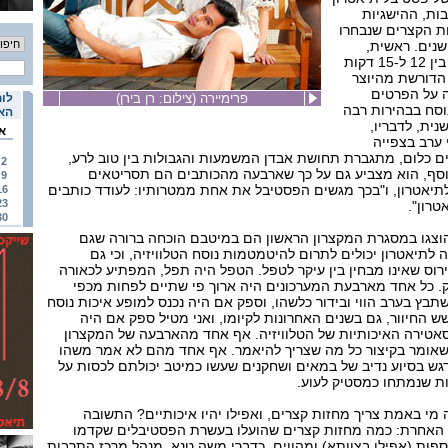
ות, ההישגיות
ת הקצרים שנבחרו
סטיבל המתקיים כבר 11 שנים. ראשית,
הפעם הם קצרים במיוחד – בין 12 ל-15 דקות
 הדורשת מהיוצר
ה על הפרטים
פרימיירה (צילום: רן בירן)
לוח
וסח בבהירות רבה
האי
נית, לדבריו,
א
ערב בצפייה
ים כלום, מתגברת תחושת אבדן המשמעות והגבולות בין טוב לרע,
2
וסף, הוא מצביע גם על כך שארבעה מהכותבים הם תסריטאים
9
יאטרון, ו"בכך מגשים הפסטיבל את אחת ממטרותיו: לעודד כותבים
16
23
רון".
30
צגו במסגרת המקצרון הראשון הם במיטבם הוכחה ברורה שגם
לתיאטרון יכולים לתרום להיטמטמות נוסח הטלוויזיה, וכי גם
ירוס שאינו מבחין בין עיקר לטפל. הטפל היה תפל, המפתיע לכאורה
ק. כל אחד מארבעת המערכונים היה ארוך פי שתיים לפחות מכפי
תבץ בערב הווי ובידור כלשהו, וספק אם היה נכנס למופע איכות נוסח
שש החיוור, גם בשנים האחרונות לקיומו, ואני מטיל ספק אם היה
טירה האיכותיות של הטלוויזיה. אף אחד מהארבעה של המקצרון
שאומר בקיצור כל מה שצריך להיאמר. אף אחד מהם לא אמר משהו
דגש בסיוע נדיב של במאים ושחקנים שעשו כמיטב יכולתם לכסות על
ת שנמתחו כמסטיק לעוע.
מי באמת צריך מחזות קצרים, ואפילו יהיו איכותיים? התשובה
האחרת: כמה מחזות קצרים שהועלו בעשרת הפסטיבלים שקדמו
נוספות (אפילו בצוותא) ומהווים, כדברי משה טנא, מנהל מרכז התרבות