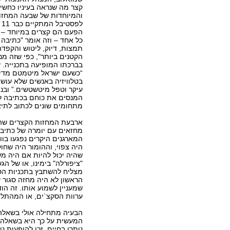
קצר מה שנראה בעיניו כחשיב
והמיוחדות של שבעה המחזו
לפ
כל אחד – וזה אומר "כתיבה
תמצות, דיוק, ליטוש והקפד
הקטנים ביותר", כפי שזה מנ
בברכתו המופיעה בתכנייה. ש
“כשעם ישראל מיטמטם מדי 
בטלוויזיה באנשים שלא עוש
עיקר וטפל מיטשטשים.” ובנ
המנסים את כוחם בכתיבה לת
מתחומים שונים לכתוב לתיאט
ארבעת המחזות הקצרים שהו
מחזאים עם יומרה של כתיבה 
המארגנים היקרים נפגעו בוו
היה צפוי, וההומור היה שחו
שהיה יכול להיות אם היה מש
"ציפורלה" בימינו, או של הג
מצליח להשתבץ בתכניות הסא
הראשון לא היה מחזה סגור 
שמעניין לשמוע אותו. זה הו
ערוות הסקצ`ים, או המהתלו
הבעיה מתחילה אולי בשאלה 
המעשית על כך היא בשאלה 
נותרו בחיים, זכו להופעות 