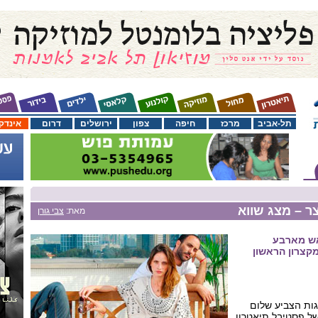
תל-אביב
מרכז
חיפה
צפון
ירושלים
דרום
אינדק
ר – מצג שווא
מאת:
צבי גורן
ראש מארבע
קצרון הראשון
ות הצביע שלום
ל פסטיבל תיאטרון