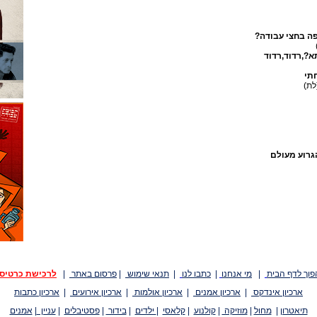
ה בחצי עבודה?
א?,רדוד,רדוד
תי
לת)
הגרוע מעולם
פוך לדף הבית
|
מי אנחנו
|
כתבו לנו
|
תנאי שימוש
|
פרסום באתר
|
לרכישת כרטיס
ארכיון אינדקס
|
ארכיון אמנים
|
ארכיון אולמות
|
ארכיון אירועים
|
ארכיון כתבות
תיאטרון
|
מחול
|
מוזיקה
|
קולנוע
|
קלאסי
|
ילדים
|
בידור
|
פסטיבלים
|
עניין
|
אמנים