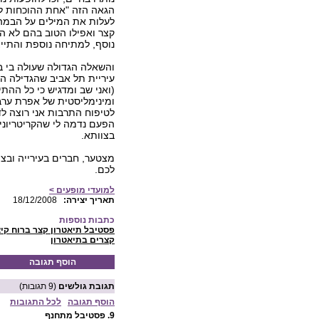
הגאה הזה "אחת ההוכחות לכ
לעלות את המילים על הבמה
קצר ואפילו הטוב בהם לא הי
נוסף, למתיחה נוספת והתי
והשאלה הגדולה שעולה בי ב
עיריית תל אביב שהגדילה ה
(ואני שב ומדגיש כי כל ההת
ומינימליסטית של אפרת ערבו
לטיפוח התרבות אני רוצה ל
הפעם נדמה לי שהקריטריוני
בצוותא.
לכם.
למועדי מופעים >
:תאריך יצירה
18/12/2008
כתבות נוספות
פסטיבל תיאטרון קצר ברוח קי
קצרים בתיאטרון
הוסף תגובה
תגובת גולשים
(9 תגובות)
הוסף תגובה
לכל התגובות
9.
פסטיבל מתחנף