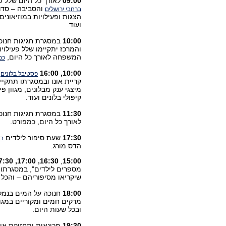
09:00
לאורך כל היום שלל פע
והסביבה – סדנא
ברחבי ירושלים
הצגות ופעילויות במוזיאוני
ועוד.
10:00
במסגרת חגיגות חנו
והמרכז יתקיימו שלל פעילויו
המשפחה לאורך כל היום,
כמ
10:00,
16:00
ח
פסטיבל בלונים
קריית אונו ובמסגרתו תתקיים
מיצגי ענק מבלונים, מגוון פ
קיפולי בלונים ועוד.
11:30
במסגרת חגיגות חנו
לאורך כל היום, כמפורט.
17:30
שעת סיפור לילדים
בע
הדס מורג.
16:30, 17:00, 17:30, 18:00
,
15:00
מספרים לילדים", במסגרתו י
שיקריאו מסיפוריהם – והכל 
18:00
חנוכה על המים בנמל
ובכל שעות היום.
19:30
מכונאות ותחזוקת או