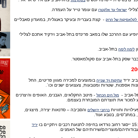
בסלון מזל
צלילי
עם עומר טייר על העמדה.
ישראלי עד אלקטרו
- קצת בעברית ובעיקר באנגלית, במועדון סאבליים
לקלאסיקות של הרוק
ופיע עם ההרכב שלו בפאב פרינדס בתל-אביב וירקיד אתכם לצלילי
ן
בתל-אביב.
לימה לימה
בר שסק בתל-אביב עם סקולמאסטר.
ביב יריד
בו
מוצעים למכירה מגוון פריטים, החל
עתיקות ויד שנייה
מנות אספנות, שטרות ומטבעות, צעצועים ישנים וכו`.
ל-אביב -
- מיטב החקלאים, הגבנים, האופים והיצרנים
מול הים הכחול
ע למכור את תוצרתם המובחרת בעצמם.
ילויות וחוויות
והסביבה – סדנאות יצירה, מיצגים,
ברחבי ירושלים
, במתנ"סים, בטבע ועוד.
יריד
 עבודותיהם/מוצריהם/שירותיהם של האמנים.