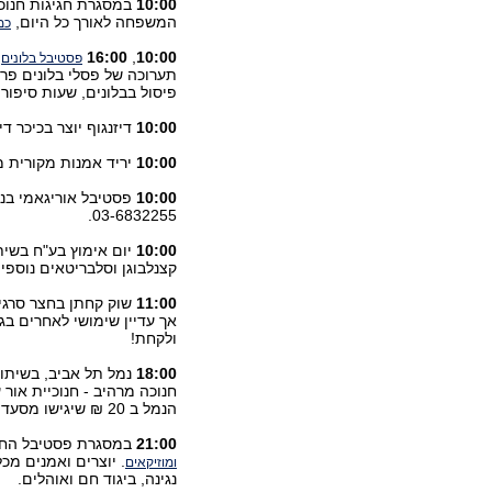
10:00
במסגרת חגיגות חנו
המשפחה לאורך כל היום,
כמ
10:00
,
16:00
ח
פסטיבל בלונים
תערוכה של פסלי בלונים פרי י
פיסול בבלונים, שעות סיפור ו
10:00
דיזנגוף יוצר בכיכר ד
10:00
יריד אמנות מקורית 
10:00
פסטיבל אוריגאמי בנמ
03-6832255.
10:00
יום אימוץ בע"ח בשי
קצנלבוגן וסלבריטאים נוספי
11:00
שוק קחתן בחצר סרגיי
אך עדיין שימושי לאחרים בגד
ולקחת!
18:00
נמל תל אביב, בשיתו
חנוכה מרהיב - חנוכיית אור
הנמל ב 20 ₪ שיגישו מסעדות הנמל לאורך כל חג החנוכה ובכל שעות היום. נגישות מלאה לנכים.
21:00
במסגרת פסטיבל החנו
. יוצרים ואמנים מכ
ומוזיקאים
נגינה, ביגוד חם ואוהלים.