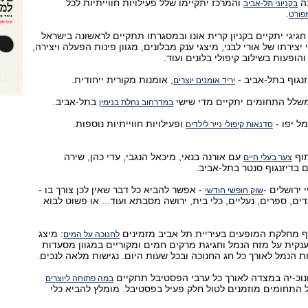
כה
והמרכז יתקיימו שלל פעילויות חווייתיות לכל
בקניוני תל-אביב
.
פורט
גיגי יתקיים בקניון קרית אונו ובמסגרתו תתקיים לראשונה בישראל
צירתו של אורי לבני, מיצגי ענק מבלונים, מגוון פינות הפעלה ויצירה,
הופעות בשילוב קיפולי בלונים ועוד.
יזנגוף בתל-אביב -
, אומנות מקורית ייחודית.
יריד אומנים יוצרים
משלל התחומים יתקיים מדי שישי
בתל-אביב.
במדרחוב נחלת בנימין
ל יפו -
ופעילויות חווייתיות נוספות.
סדנאות קיפולי נייר לילדים
תוף
עם אורנה בנאי, מיכאל הנגבי, עדי כהן, שירה
צער בעלי חיים
ם בדיזנגוף סנטר בתל-אביב.
 ירושלים -
- אפשר להביא כל דבר שאין לכן צורך בו -
שוק חופשי חודשי
ים, ספרים, נעליים, כלי בית, ירושה מסבתא ועוד... או פשוט לבוא
ף מחלקת המופעים בעיריית תל אביב מזמינים
: מיצג
לחנוכה על המים
 ענקית על מזח הנמל וחגיגת מרקים חמים ומקוריים במגוון מסעדות
כ-יה במצדה לאורך כל ערבי הפסטיבל תתקיים
במה פתוחה ליוצרים
ל התחומים מוזמנים לטול חלק פעיל בפסטיבל. מומלץ להביא כלי