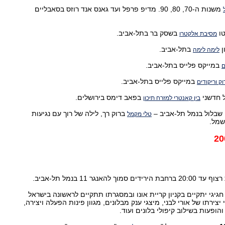
משנות ה-70, 80, 90. מדיפ פרפל ועד גאנס אנד רוזס בסאבליים
טו
בשסק בר בתל-אביב.
מסיבת אלקטרו
ן
בתל-אביב.
לימה לימה
במייקס פלייס בתל-אביב.
ם
במייקס פלייס בתל-אביב.
וק וריקודים
ל חדשני
בפאב דימס בירושלים.
בין קאנטרי למזרח תיכון
 שבלול בנמל תל-אביב –
ברוק רך, לילה של רוך עם נגיעות
טלי מקמל
שמל.
דים סמוך להאנגר 11 בנמל תל-אביב.
גיגי יתקיים בקניון קריית אונו ובמסגרתו תתקיים לראשונה בישראל
צירתו של אורי לבני, מיצגי ענק מבלונים, מגוון פינות הפעלה ויצירה,
הופעות בשילוב קיפולי בלונים ועוד.