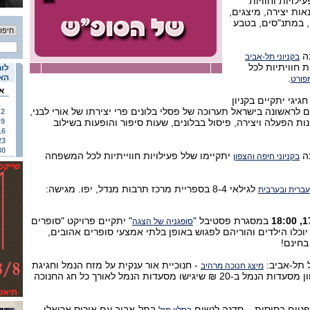
ילויות וחוויות
ות יצירה, מיצגים,
ם, במתנ"סים, בטבע
כה
בקניוני תל-אביב
ת חוויתיות לכל
לוח
.
האי
פורט
א
גיגי יתקיים בקניון
 לראשונה בישראל תערוכה של פסלי בלונים פרי יצירתו של אורי לבני,
2
ינות הפעלה ויצירה, פיסול בבלונים, שעות סיפור והופעות בשילוב
9
16
23
30
כה
יתקיימו שלל פעילויות חווייתיות לכל המשפחה
בקניוני חיפה והצפון
לגילאי 8-4 בספריית מרכז תרבות מנדל, יפו. מגישה:
ברית ובערבית
במסגרת פסטיבל "
" יתקיים פרויקט "סופרים
סופגניה של הצגה
וכלו הילדים והוריהם לפגוש באופן בלתי אמצעי סופרים אהובים,
בחינם!
 תל-אביב:
- חנוכיית אור ענקית על מזח הנמל וחגיגת
מיצג חנוכה מרהיב
מרקים חמים ומקוריים במגוון מסעדות הנמל ב-20 ₪ שיגישו מסעדות הנמל לאורך כל חג החנוכה
פניים בסיסית – סדנה לנשים
בתל-אביב עם איריס אריאלי.