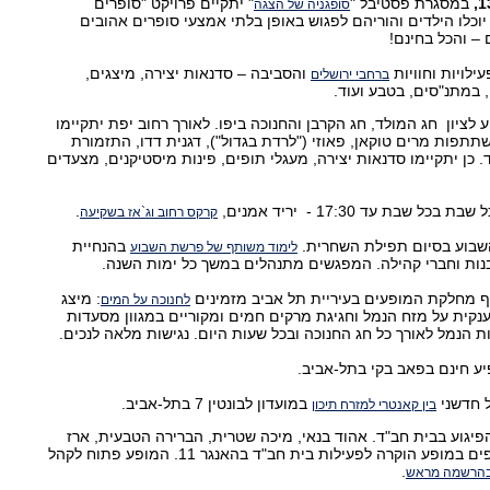
במסגרת פסטיבל "
" יתקיים פרויקט "סופרים
סופגניה של הצגה
וכלו הילדים והוריהם לפגוש באופן בלתי אמצעי סופרים אהובים
 – והכל בחינם!
ילויות וחוויות
והסביבה – סדנאות יצירה, מיצגים,
ברחבי ירושלים
, במתנ"סים, בטבע ועוד.
 לציון חג המולד, חג הקרבן והחנוכה ביפו. לאורך רחוב יפת יתקיימו
תפות מרים טוקאן, פאוזי ("לרדת בגדול"), דגנית דדו, התזמורת
 כן יתקיימו סדנאות יצירה, מעגלי תופים, פינות מיסטיקנים, מצעדים
שבת עד 17:30 - יריד אמנים,
.
קרקס רחוב וג`אז בשקיעה
השבוע בסיום תפילת השחרית.
בהנחיית
לימוד משותף של פרשת השבוע
בנות וחברי קהילה. המפגשים מתנהלים במשך כל ימות השנה.
ף מחלקת המופעים בעיריית תל אביב מזמינים
: מיצג
לחנוכה על המים
 ענקית על מזח הנמל וחגיגת מרקים חמים ומקוריים במגוון מסעדות
יע חינם בפאב בקי בתל-אביב.
ל חדשני
במועדון לבונטין 7 בתל-אביב.
בין קאנטרי למזרח תיכון
יגוע בבית חב"ד. אהוד בנאי, מיכה שטרית, הברירה הטבעית, ארז
לב ארי, דודי לוי ואמנים נוספים במופע הוקרה לפעילות בית חב"ד בהאנגר 11. המופע פתוח לקהל
.
הרשמה מראש