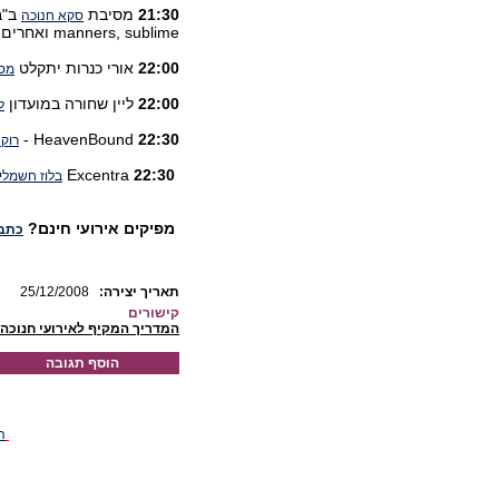
21:30
מסיבת
סקא חנוכה
manners, sublime ואחרים באווירה ג`מייקנית.
22:00
אורי כנרות יתקלט
מסי
22:00
ליין שחורה במועדון
ל
HeavenBound -
22:30
רוק 
Excentra
22:30
בלוז חשמלי
מפיקים אירועי חינם?
כתבו
:תאריך יצירה
25/12/2008
קישורים
המדריך המקיף לאירועי חנוכה
הוסף תגובה
ה