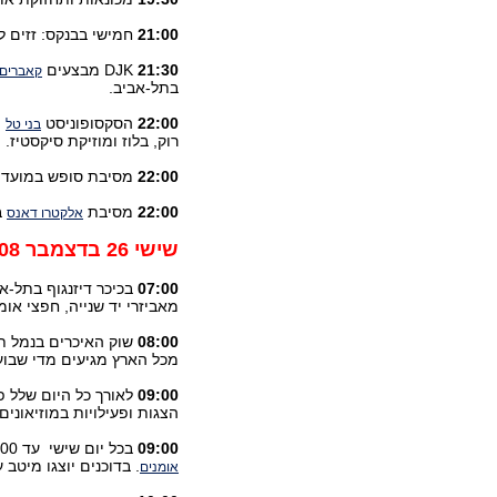
21:00
חמישי בבנקס: זזים ל
21:30
DJK מבצעים
קאברים 
בתל-אביב.
22:00
הסקסופוניסט
י
בני טל
רוק, בלוז ומוזיקת סיקסטיז.
22:00
מסיבת סופש במועדו
22:00
מסיבת
ב
אלקטרו דאנס
שישי 26 בדצמבר 2008
07:00
בכיכר דיזנגוף בתל-א
מאביזרי יד שנייה, חפצי או
08:00
שוק האיכרים בנמל ת
מכל הארץ מגיעים מדי שבו
09:00
לאורך כל היום שלל פע
הצגות ופעילויות במוזיאונים
09:00
בכל יום שישי עד 15:00 ייסגר רחוב נורדאו בחיפה לתנועת רכבים ויתקיים בו
. בדוכנים יוצגו מיטב
אומנים