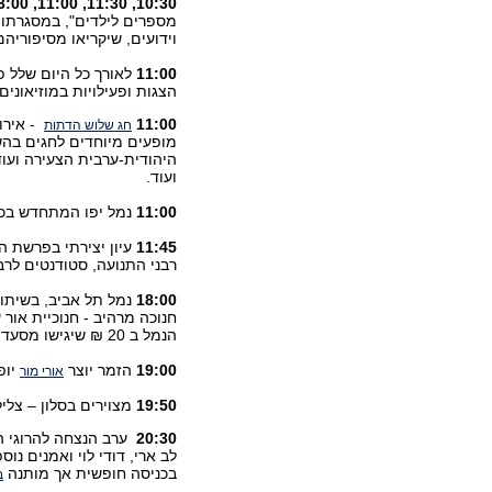
10:30, 11:30, 11:00, 13:00,
מספרים לילדים", במסגרתו י
וידועים, שיקריאו מסיפוריהם
11:00
לאורך כל היום שלל פע
הצגות ופעילויות במוזיאונים
11:00
- אירוע
חג שלוש הדתות
מופעים מיוחדים לחגים בהשת
היהודית-ערבית הצעירה ועוד.
ועוד.
11:00
נמל יפו המתחדש בכל שבת בכל 
11:45
עיון יצירתי בפרשת 
רבני התנועה, סטודנטים לר
18:00
נמל תל אביב, בשיתו
חנוכה מרהיב - חנוכיית אור
הנמל ב 20 ₪ שיגישו מסעדות הנמל לאורך כל חג החנוכה ובכל שעות היום. נגישות מלאה לנכים.
19:00
הזמר יוצר
יופ
אורי מור
19:50
מצוירים בסלון – צלי
20:30
ערב הנצחה להרוגי הפ
בכניסה חופשית אך מותנה
ב