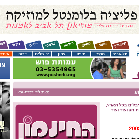
תל-אביב
מרכז
חיפה
צפון
ירושלים
דרום
אינדק
ע
מאת:
לירן דברת-גבאי
בלים בכל הארץ,
 חג ועוד ועוד