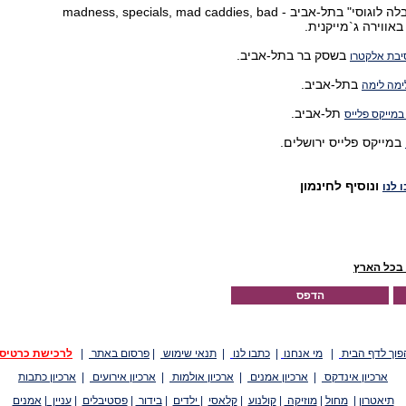
ב"בלה לוגוסי" בתל-אביב - madness, specials, mad caddies, bad
בשסק בר בתל-אביב.
בת אלקטרו
בתל-אביב.
ימה לימה
תל-אביב.
במייקס פלייס
במייקס פלייס ירושלים.
ונוסיף לחינמון
 לנו
 בכל הארץ
הדפס
פוך לדף הבית
|
מי אנחנו
|
כתבו לנו
|
תנאי שימוש
|
פרסום באתר
|
לרכישת כרטיס
ארכיון אינדקס
|
ארכיון אמנים
|
ארכיון אולמות
|
ארכיון אירועים
|
ארכיון כתבות
תיאטרון
|
מחול
|
מוזיקה
|
קולנוע
|
קלאסי
|
ילדים
|
בידור
|
פסטיבלים
|
עניין
|
אמנים