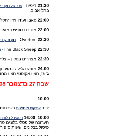
21:30
דיפיוז -
ערב של רוקנרול
בתל-אביב.
22:00
סאבו ועידו וידו יתקל
22:00
מסיבת סופש במועדו
Overton -
22:30
רוק וריקודי
The Black Sheep-
22:30
ר
22:30
מצוירים בסלון – צלי
24:00
מופע הלילה במועדון
ג`אז, חציו אקוסטי חציו מחו
שבת 27 בדצמבר 2008
10:00
יריד
בשבתות רצוף עד 20:00 ברחבת הירי
עתיקות ואספנות
10:00
,
16:00
ח
פסטיבל בלונים
תערוכה של פסלי בלונים פרי י
פיסול בבלונים, שעות סיפור ו