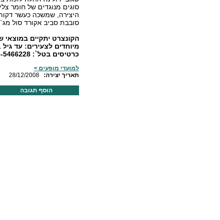
סוגים מנוגדים של חומר צליל
היצירה, שמשכה כעשר דקות,
סובבת סביב אקורד סול מג`ו
כרטיסים בטל`: 03-5466228.
למועדי מופעים >
:תאריך יצירה
28/12/2008
הוסף תגובה