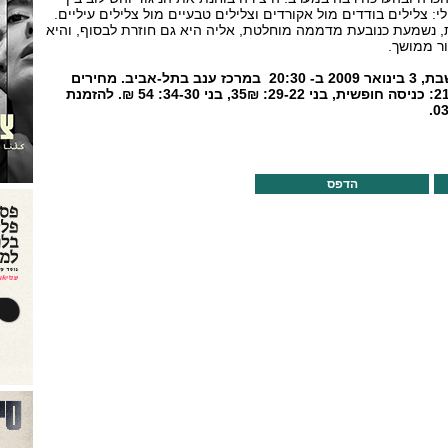
י: צלילים בודדים מול אקורדים וצלילים טבעיים מול צלילים עיליים.
 נשמעת כנובעת מדממה מוחלטת, אליה היא גם חוזרת לבסוף, והיא
ר ממושך.
הקונצרט יתקיים במוצאי שבת, 3 בינואר 2009 ב- 20:30 במרכז ענב בתל-אביב. מחירים
מיוחדים לצעירים: עד גיל 21: כניסה חופשית, בני 29-22: 35₪, בני 34-30: 54 ₪. להזמנת
הדפס