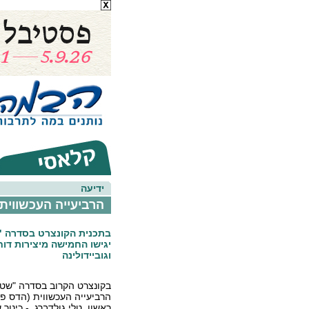
ידיעה
הרביעייה העכשווית ו
בתכנית הקונצרט בסדרה "
יגישו החמישה מיצירות דוח
וגוביידולינה
בקונצרט הקרוב בסדרה "שטר
הרביעייה העכשווית (הדס פב
ראשון, טלי גולדברג - כינור ש