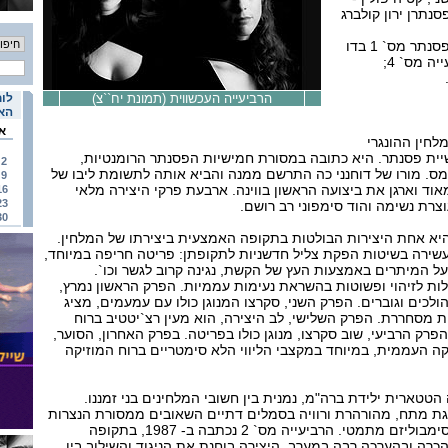
סנתרן ירון קולברג
בתכנית: דוחנני - חמישיית פסנתר מס` 1 בדו
מינור, אופ` 1; ברטוק - רביעייה מס` 4;
הרביעייה העכשווית (תמונת יח``צ)
לוח
האי
א
חין ההונגרי
1 הייתה חמישיית פסנתר. היא כתובה במסורת חמישיות הפסנתר הרומנטיות,
2
ס. מורו של דוחנני כה התרשם ממנה והביא אותה לתשומת ליבו של
9
ד וארגן את ביצועה הראשון בווינה. ארבעת פרקי היצירה מלאי
16
23
צרת נשימה והוד סימפוני רב רושם.
30
 4 של ברטוק היא אחת היצירות הבולטות בתקופה האמצעית ביצירתו של המלחין.
ירה, שנכתבה ב- 1927, עשירה בשיטות הפקת צליל חדשניות לתקופתן: פריטה חריפה במיוחד,
ל המיתרים באמצעות העץ של הקשת, נגינה קרוב לגשר וכו`.
ות לזיהוי ופשוטות בהשראת נעימות עממיות. הפרק הראשון נמרץ,
כים וגוברים. הפרק השני, סקרצו המנוגן כולו עם עמעמים, מציג
 מסחררת. הפרק השלישי, לב היצירה, הוא מעין רצ`יטטיב ברוח
פרק הרביעי, שוב סקרצו, מנוגן כולו בפריטה. בפרק האחרון, הסוער,
ה העממית, במיוחד במקצבי הליווי הלא סימטריים ברוח המוזיקה
 הטטארית ילידת ברה"מ, נמנית בין חשובי המלחינים בני זמננו.
גת מתח, מהורהרת ורוויה בסמלים דתיים השאובים ממסורת הנצרות
האורתודוכסית המזרחית ובסימבוליזם מתמטי. הרביעייה מס` 2 נכתבה ב- 1987, בתקופה
הכרה ובהערכה רבה במערב. היצירה בוחנת את הניגוד והשילוב בין