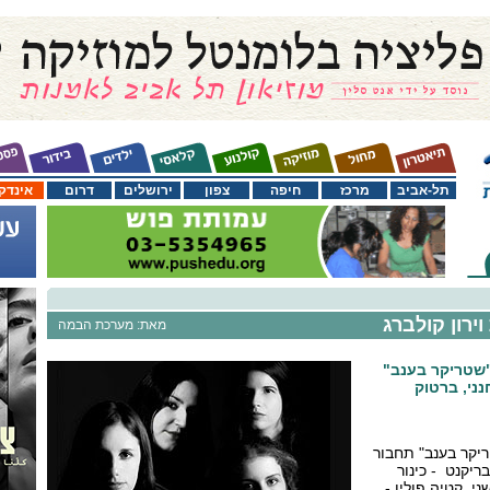
תל-אביב
מרכז
חיפה
צפון
ירושלים
דרום
אינדק
ירון קולברג
מאת: מערכת הבמה
שטריקר בענב"
נני, ברטוק
יקר בענב" תחבור
ריקנט - כינור
ני, קטיה פולין -