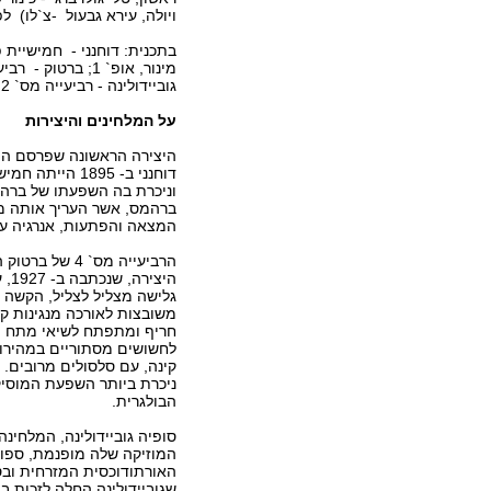
ויולה, עירא גבעול -צ`לו) לפ
גוביידולינה - רביעייה מס` 2.
על המלחינים והיצירות
היצירה הראשונה שפרסם המל
דוחנני ב- 895
וניכרת בה השפעתו של ברהמ
ברהמס, אשר העריך אותה מאו
המצאה והפתעות, אנרגיה עו
הרביעייה מס`
היצ
גלישה מצליל לצליל, הקשה ע
משובצות לאורכה מנגינות קל
חריף ומתפתח לשיאי מתח הול
לחשושים מסתוריים במהירות
קינה, עם סלסולים מרובים. ה
ניכרת ביותר השפעת המוסיק
הבולגרית.
סופיה גוביידולינה, המלחינה
המוזיקה שלה מופנמת, ספו
שגוביידולינה החלה לזכות ב