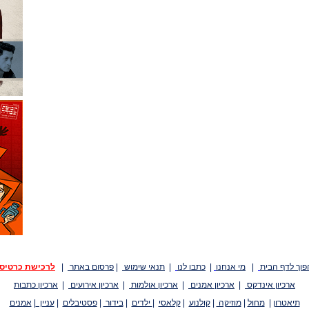
פוך לדף הבית
|
מי אנחנו
|
כתבו לנו
|
תנאי שימוש
|
פרסום באתר
|
לרכישת כרטיס
ארכיון אינדקס
|
ארכיון אמנים
|
ארכיון אולמות
|
ארכיון אירועים
|
ארכיון כתבות
תיאטרון
|
מחול
|
מוזיקה
|
קולנוע
|
קלאסי
|
ילדים
|
בידור
|
פסטיבלים
|
עניין
|
אמנים