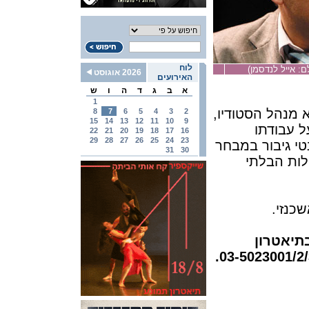
לוח
לם: אייל לנדסמן)
2026 אוגוסט
האירועים
א
ב
ג
ד
ה
ו
ש
1
א מנהל הסטודיו,
8
7
6
5
4
3
2
15
14
13
12
11
10
9
ל עבודתו
22
21
20
19
18
17
16
29
28
27
26
25
24
23
נטי גיבור במבחר
31
30
לות הבלתי
כנזי.
תקיים ב-23 בינואר 2009 בשעה 14:00 בתיאטרון
חולון. מספר המקומות מוגבל, הזמנות בטלפון 03-5023001/2/3.