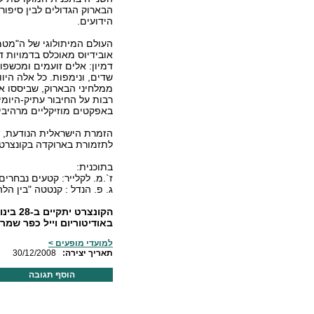
הבארוק הגדולים לבין סיפורי
הידועים.
העולם המיתולוגי של ה"מטמ
אובידיוס מאוכלס בדמויות ד
דמיון: אלים זועמים ומכשפו
שדים, ונימפות. כל אלה היו
ממלחיני הבארוק, שביססו א
רבות על החיבור עתיק-היומי
באפקטים מוזיקליים מרהיבי
הזמרת הישראלית הנודעת, ק
לתזמורת בארוקדה בקונצרט 
בתוכנית:
ז`.מ. לקלייר: קטעים נבחרים
ג. פ. הנדל : קנטטה "בין הל
באודיטוריום וייל כפר שמר
למועדי מופעים >
:תאריך יצירה
30/12/2008
הוסף תגובה