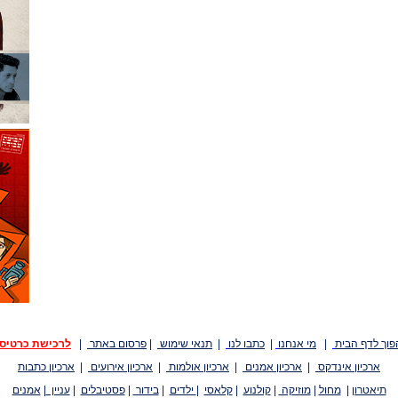
פוך לדף הבית
|
מי אנחנו
|
כתבו לנו
|
תנאי שימוש
|
פרסום באתר
|
לרכישת כרטיס
ארכיון אינדקס
|
ארכיון אמנים
|
ארכיון אולמות
|
ארכיון אירועים
|
ארכיון כתבות
תיאטרון
|
מחול
|
מוזיקה
|
קולנוע
|
קלאסי
|
ילדים
|
בידור
|
פסטיבלים
|
עניין
|
אמנים