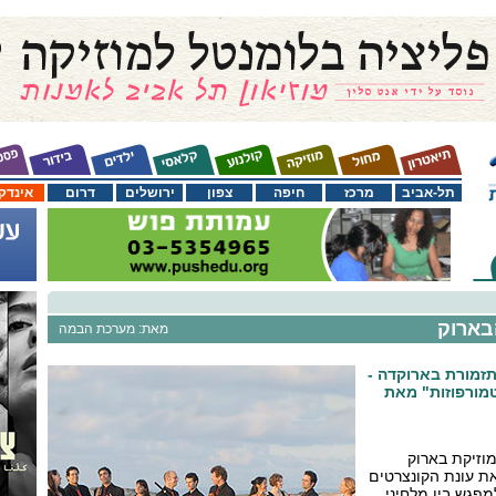
תל-אביב
מרכז
חיפה
צפון
ירושלים
דרום
אינדק
בארוק
מאת: מערכת הבמה
זמורת בארוקדה -
מורפוזות" מאת
וזיקת בארוק
ת עונת הקונצרטים
פגש בין מלחיני