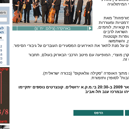
 המיתולוגיה
ורפוזות" מאת
רמטיות ומעוררות
ת קנאיות, לוחמים,
בארוקדה (צילום: יח``צ)
לוח
ו השראה לרבים
האי
ופרות וקנטטות
א
ן, והשתמשו
ם על מנת לתאר את האירועים המסעירים העוברים על גיבורי הסיפור.
2
9
רן מוצרי, המופיעה עם מיטב הרכבי הבארוק בעולם, תחבור
16
23
זה.
30
 מתוך האופרה "סקילה וגלאוקוס" (בכורה ישראלית).
הבות" לסופרן ותזמורת.
הקונצרט יתקיים ב-28 בינואר 2009 ב-20:30 בי.מ.ק.א ירושלים. קונצרטים נוספים יתקיימו
יהו ובמרכז ענב תל-אביב
הדפס