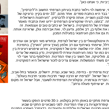
יות, כי אנחנו כאן".
 שימשה לוי-וילאר כתבת בעיתון הצרפתי החשוב ה"ליברסיון",
ועורכת מדור הדעות שלו. בד בבד היא כותבת ספרים. אחד מהם, "33 ימים בקיץ: כרוניקה של
לבנון השנייה, אותה סיקרה לליברסיון. "העיתונות הישראלית
ה. "בזמנו, רציתי שהקוראים הצרפתים יידעו זאת וכתבתי מאמר
השמירה של הדמוקרטיה. בישראל יש כתבים טובים ועצמאות. זה
את אלוף בן, דב אלפון, גדעון לוי, ואת אבירמה גולן, שראיינה אותה.
 גם את הפן העיתונאי בפעילות המכון.
ות אינטלקטואליים בין ישראל לצרפת, ובחודש מאי הקרוב אנו עורכים
דלל, שיזמתי בשיתוף עם דב אלפון (עורך עיתון "הארץ"), בתמיכת
פת. אלה יהיו שלושה ימים של דמוקרטיה, אירוע שיפגיש רעיונית בין
ם כמו עד כמה העיתונות עוזרת לדמוקרטיה, נדון בנושא של ערים
 פוליטיקה, ועל השוני בין שתי המדינות. הפילוסוף ברנר אנרי לוי
שים משתי הממשלות. אנשים צריכים לזכור שישראל היא דמוקרטיה.
.
ות צרפתיים - בחיפה, באר שבע, נצרת, ירושלים, וכאמור בתל-אביב,
 של ישראל. "לצרפת יש הרבה קשרי תרבות ומכוני תרבות בעולם",
הברית ובגרמניה, ובקולוניות הצרפתיות לשעבר, אבל ישראל זה מקום
ת. יש שיתוף פעולה נרחב".
שיתוף הפעולה בין ישראל לצרפת מתקיים באופן הדוק בקולנוע. כ-30 סרטים הופקו בעשור
פרודוקציות בין שתי המדינות. לפני כשבועיים התקיים שבוע
 הוצגו סרטים ישראליים עלילתיים ותיעודיים. בדצמבר האחרון התקיים