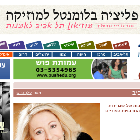
תל-אביב
מרכז
חיפה
צפון
ירושלים
דרום
אינדק
יב
מאת:
לילך גביש
בות של שגרירות
תרבויות הפוריים