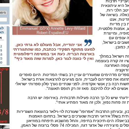
נייניי תרבות
ל היא עיתונאית
טב הלכי רוח,
אלה. בשיאה של
ינות, אנט
 בין מדיות
ע, אמנות פלסטית,
Annette Levy-Willard (צילום: Emmanuel
לוח
האי
Robert-EspalieuEU
סופיה, ומייצרת
ה ענפים עם
א
שובים בישראל,
אני יהודייה, אבל מעולם לא גרתי כאן,
 כמובן.
2
למעט מתוקף תפקידי ככתבת, כמו שהתגוררתי
9
בארצות הברית. כעת אני במשימה דיפלומטית
16
פת וישראל במהלך
ואין לי כוונה לגור כאן, למרות שזה מאוד כיף"
23
יו זה קורה בעוצמה
30
קופה האחרונה
דוקציה
פרים מדהימים שמעוררים עניין רב בשתי המדינות. היום סופרים
תרגמו את ספריהם לעברית, והם מגיעים להרצאות אורח בישראל.
ות רבה בין אנשי אקדמיה. לפני שנתיים נערך סלון ספרותי ישראלי
אנשים לא יכלו להיכנס. מאז זה רק תופס תאוצה".
דעתי שיש כל כך הרבה פעילות תרבותית. באירופה יש הרבה
זה פחות נפוץ, ולכן זה מאוד הפתיע אותי".
, ובעיתון התרבות "אפרופו" שעורכת לוי-וילאר בהוצאת השגרירות
תית בשלל אירועי תרבות שנערכים בישראל. בתחום האמנות
ביאנלה הים-תיכונית בחיפה, והחל מהשבוע תיפתח במוזיאון
תל-אביב לאמנות תערוכת פסלים מיצירתיו של אדגר דגה, המכילה 74 פסלי ברונזה של האמן,