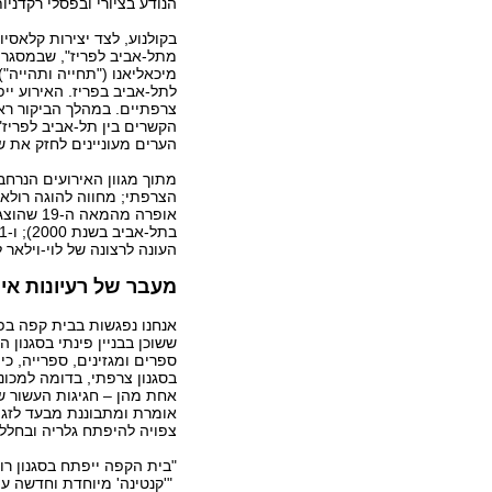
הנודע בציורי ובפסלי רקדניו
בקולנוע, לצד יצירות קלאסי
מתל-אביב לפריז", שבמסגרתו
מיכאליאנו ("תחייה ותהייה"
לתל-אביב בפריז. האירוע יי
צרפתיים. במהלך הביקור רא
הקשרים בין תל-אביב לפריז".
הערים מעוניינים לחזק את 
מתוך מגוון האירועים הנרחב
הצרפתי; מחווה להוגה רולאן
אופרה מ
העונה לרצונה של לוי-וילאר
מעבר של רעיונות אי
אנחנו נפגשות בבית קפה בפי
ששוכן בבניין פינתי בסגנון
ספרים ומגזינים, ספרייה, כ
בסגנון צרפתי, בדומה למכונ
אחת מהן – חגיגות העשור של
אומרת ומתבוננת מבעד לזגוגי
צפויה להיפתח גלריה ובחלל 
"בית הקפה ייפתח בסגנון רו
"'קנטינה' מיוחדת וחדשה עם