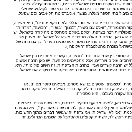
עות שבו הוקרנו סרטים ישראליים רבים, ובמסגרתו קיבלה גילה
 והשתתפו בו יוצרים רבים נוספים. גם בתי ספר לקולנוע ישראלי
 מיבול בתי הספר מעלה, מנשר, אוניברסיטת תל-אביב וסם שפיגל.
ישראליים בפריז הם הציבור הכללי ולאו דווקא יהודים", היא מעידה,
ר התזמורת", "ואלס עם בשיר", "לבנון", "בופור", "הבועה", "מדוזות"
לפופולריות רבה בצרפת. "כולם בעולם מסתכלים מה קורה בישראל. יש
וא כאן. הסרטים האלה מספרים משהו על ישראל. זה מעניין ולכן
בץ, אתגר קרת ורבים אחרים מאוד מפורסמים בפריז". כך גם בתה של
 (שבישראל מוכרת מהטלנובלה "האלופה").
 היסטורי בין שתי המדינות. "תמיד היו קשרים מיוחדים בין ישראל
פת, למשל ב-48' ו-56'. היחסים עולים ויורדים, אבל מתקיימים כל העת. יש כאן הרבה אנשים
ל יש הרבה קשרים ועניין בתרבות הצרפתית. זה חשוב פוליטית", היא
תיבתה העיתונאית והספרותית בפוליטיקה ואף סיקרה את ישראל
ומרת. "כשאנחנו עוסקים בנושא מסוים, מביאים סופר מסוים, או
, זה עיסוק בתרבות ובפוליטיקה בדרך נאצלת. זו פוליטיקה ברמה
מה שקורה בעולם", היא מסבירה.
א גרתי כאן, למעט מתוקף תפקידי ככתבת, כמו שהתגוררתי בארצות
לומטית ואין לי כוונה לגור כאן, למרות שזה מאוד כיף", היא מספרת
מת: "אני לא ישראלית, אני צרפתייה שעושה דברים מתוך החשיבות.
נת רוטשילד, לשתות קפוצ'ינו ולהסתכל על השמים הכחולים. זה