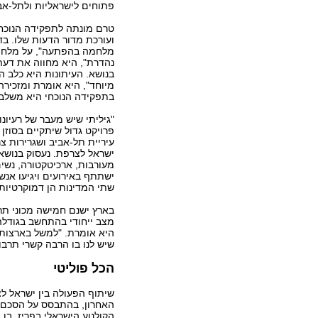
פתוחים לישראליות ולתל-אביב
טרם מונתה לתפקידה הנוכחי,
מלחמה בהפתעה", על מלחמת 
נהדרת", היא מחווה את דעת
בנושא. העיתונות היא כלב 
מיוחד", היא אומרת ומזכירה 
בתפקידה הנוכחי היא משלבת
"גיליתי שיש מעבר של רעיונ
פרויקט גדול שיתקיים בסוזן 
עיריית תל-אביב ושגרירות צר
ישראל לצרפת. נעסוק בנושאי
מעורבות, ארכיטקטורה, נשים,
ישתתף באירועים ויגיעו אנ
שתי המדינות הן דמוקרטיות"
בארץ ישנם חמישה מכוני תרב
מצב ייחודי בהתחשב בגודלה
היא אומרת. "למשל בארצות 
שיש לנו בו הרבה קשרי תרבו
הכל פוליטי
האחרון, בהתבסס על הסכם קו
הקולנוע הישראלי בפריז, בו