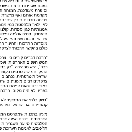
מי שמשמשת היום כיועצת לע
בעבור שגרירות צרפת בישרא
וסופרת מעודכנת, המזהה הי
מקדמת אותם ואף מייצרת כ
פריחה תרבותית בין שתי המד
לוי-וילאר מלהטטת במיומנות
אמנותיות כגון ספרות, קולנו
תיאטרון, פסיכואנליזה ופילו
אירועי תרבות ושיתופי פעול
מוסדות התרבות והחינוך הח
כולם בהקשר תרבותי לצרפת,
"הרבה דברים קורים בין צר
חמש השנים האחרונות, ועכש
רבה", היא מבהירה. "רק בת
הופקו חמישה סרטים בקופרו
ישראלית-צרפתית, נכתבים ס
צרפתים רבים מעוניינים שי
באוניברסיטאות קיימת התרחש
בפריז ולא היה מקום. הרבה 
"כשקיבלתי את התפקיד לא י
קמפיינים נגד ישראל. בצרפת 
מעיון בתכנית שמפרסם המכון
הצרפתית, ניכרת נגיעה צרפ
הפלסטית סייעה השגרירות ב