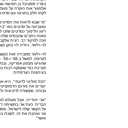
בפריז פסטיבל בן חמישה שבו
אלמגור אות הוקרה על פועלה
לקחו חלק בחגיגה עם סרטים
"מי שבא לראות את הסרטים ה
ומצביעה על סרטים כמו "ביקו
ו"עץ הלימון" כסרטים שזכו 
מאות כתבים שהבסיס שלהם ה
זוכה לסיקור רב. רונית אלק
לוי-וילאר, ג'וליה לוי-בוקן
לוי-וילאר מסבירה זאת כקשר
לצר
שהגיעו מצפון אפריקה, ובכל
מציינת כמי שעסקה רבות בכ
בעיתונות הצרפתית.
"הכל פוליטי לדעתי", היא א
יוצרים את פורום הדמוקרטיה
גבוהה, שקשורה לרעיונות ול
"אני יהודייה, אבל מעולם ל
הברית. כעת אני במשימה דיפ
על הקשר שלה לישראל, ומסכ
אני אוהבת את זה, לשבת בפי
אושר".