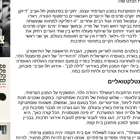
ת הבלט שלו.
ות המוקרנות במכון הצרפתי עצמו, יתקיים בסינמטק תל-אביב "דיוקן
 יוקרנו סרטים של היוצרים העכשוויים כריסטוף הונורה, ראדו
), עמנואל מורה ועוד רבים אחרים. "זו רפליקה למחווה שנעשתה
פתח בביקור ראש העיר של פריז, ובמשך עשרה ימים יוקרנו סרטים
ש העיר יחתום על שיתוף פעולה חדש בין שתי הערים ויחזק את
 לדברי לוי-וילאר, לפריז אין ערים תאומות בעולם, אך שני ראשי
שיתוף הפעולה הקיים בתחומי התרבות.
 בולטים מחווה לאריאן מושקין, הגברת הראשונה של התיאטרון
 בארת; באופרה הישראלית תעלה "היהודייה" של ז'אק פרומנטל הלוי,
המאה ה-19 שהוצגה לאחרונה באופרה בסטיל בפריז (בפעם האחרונה הועלתה האופרה
בתל-אביב בשנת 2000); ו-1 ביולי ייקח המכון חלק באירועי "לילה לבן" - אירוע תל-אביבי מובהק,
 לזהות איכות וטרנדים ולתת להם במה.
נטלקטואליים
נת הרחובות רוטשילד ויהודה הלוי, המשקיף על המכון הצרפתי,
 הבינלאומי – שלוש קומות של תרבות ואסתטיקה. במקום שוכנים חנות
יתות לימוד, אודיטוריום. הכל בטעם טוב, שמשלב פשטות ואסתטיקה
י תרבות צרפת בארץ ובעולם. על הגג נערכו זה מכבר מסיבות קיץ,
 גלריה זומר המוערכת. "זו פינה פנטסטית, הכל קורה כאן", היא
ת. לדבריה, הגג צפוי לעבור שיפוץ לטובת אירועי תרבות, בבניין
סמוך למכון מתוכנן בית קפה.
טשילד", היא עונה לשאלתי אם בית הקפה יהיה בסגנון צרפתי,
 יין צרפתי וספרים צרפתיים. אנחנו רוצים להיות חלק מהעיר, להיות