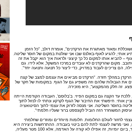
משוכללת ומאוד מאתגרת את הרקדנים", אומרת דולב, "כל הזמן
יע אותי, להגיע לאוף-באלנס שבו אני שולטת במקום של חוסר שליטה.
ף – להביא אותו למקום כל כך קיצוני ולראות איך הוא יקבל את זה
ובב. מקום שהרקדנים לא עובדים במרכז המשקל, אלא לידו. גם
, הם צריכים לעבוד במדויק, כדי ליצור כל תנועה ותנועה יחד".
 הרקדן במהלך חזרה. "הרקדנים מביאים את עצמם למצב של קצה
 את הגבולות שלהם וזה משפיע גם על הגוף. במקומות של חקר של
ע. זה חלק מהמקצוע", היא מזכירה.
ללכת עד הקצה גם במקום הפיזי. ב'בלוסם', העבודה הקודמת הייתה
ין אותי. חיפשתי את החיבור של הגוף לקרקע ונתתי לו לנזול לתוך
טה בחוסר השליטה. אני מנסה לזרוק את עצמי לתוך הסיטואציה
יסוק המשוחרר הזה הוביל לקונספט ברור שעליו חלמתי".
צמי לחזור לעולם החלומות. חלומות מיוחדים ומוזרים שחלמתי
, ואני מרשה לעצמי לתת להם ביטוי בעבודה. ההתרחשות ביצירה היא
לא משהו שקורה עכשיו, בעיר, ביום יומיות, זה אפילו לא קורה על האדמה, אלא 100 מטר מעליה,