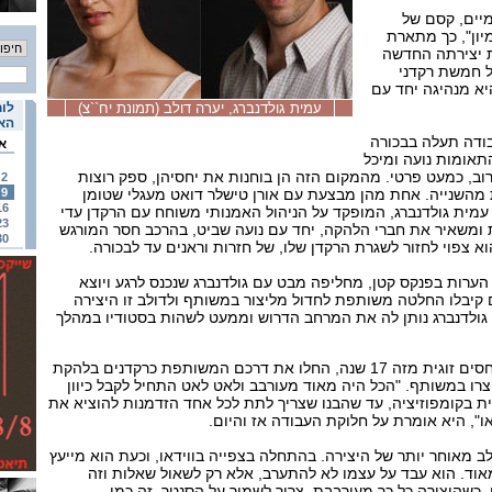
מיים, קסם של
ון", כך מתארת
ת יצירתה החדשה
ל חמשת רקדני
א מנהיגה יחד עם
עמית גולדנברג, יערה דולב (תמונת יח``צ)
לוח
האי
ודה תעלה בבכורה
א
התאומות נועה ומיכל
וב, כמעט פרטי. מהמקום הזה הן בוחנות את יחסיהן, ספק רוצות
2
השנייה. אחת מהן מבצעת עם אורן טישלר דואט מעגלי שטומן
9
16
ת. עמית גולדנברג, המופקד על הניהול האמנותי משוחח עם הרקדן עדי
23
ומשאיר את חברי הלהקה, יחד עם נועה שביט, בהרכב חסר המורגש
30
א צפוי לחזור לשגרת הרקדן שלו, של חזרות וראנים עד לבכורה.
ערות בפנקס קטן, מחליפה מבט עם גולדנברג שנכנס לרגע ויוצא
 קיבלו החלטה משותפת לחדול מליצור במשותף ולדולב זו היצירה
. גולדנברג נותן לה את המרחב הדרוש וממעט לשהות בסטודיו במהלך
השניים, שמנהלים מערכת יחסים זוגית מזה 17 שנה, החלו את דרכם המשותפת כרקדנים בלהקת
רו במשותף. "הכל היה מאוד מעורבב ולאט לאט התחיל לקבל כיוון
 בקומפוזיציה, עד שהבנו שצריך לתת לכל אחד הזדמנות להוציא את
ו", היא אומרת על חלוקת העבודה אז והיום.
ב מאוחר יותר של היצירה. בהתחלה בצפייה בווידאו, וכעת הוא מייעץ
אוד. הוא עבד על עצמו לא להתערב, אלא רק לשאול שאלות וזה
. כשהיצירה כל כך מעורבבת, צריך לשמור על הסנטר. זה כמו