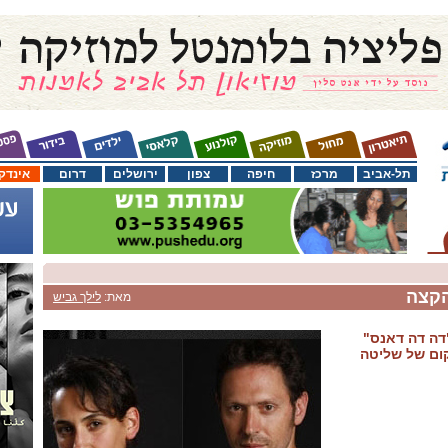
תל-אביב
מרכז
חיפה
צפון
ירושלים
דרום
אינדק
הקצה
מאת:
לילך גביש
דה דה דאנס"
ום של שליטה