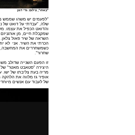
"באחו", צילום: גדי דגון
"לפעמים יש משהו שממש מד
שלה, "עבדתי על דואט של נו
והדואט הכפיל את עצמו. מקו
שמקבלת חיים, מן אורגניזם 
השראה של שיר פאול צלאן. ה
הכרתי את השיר. אני לא יוד
כשמשחררים את המחשבה, יש
שחרור".
זו הפעם השנייה שדולב משת
היצירה "סטאבט מאטר" של אנט
מריה בעת צליבתו של ישו. 
אופיר גז מלווה את הלהקה 
של לעבוד עם אנשים מיוחד