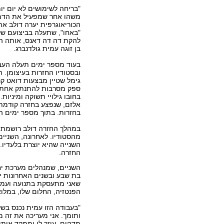
"בריחה לשימושים לא יום יו
משהו אחר שמפעיל את הדמי
הכוריאוגרפית יערה דולב א
"באחו", שתעלה בביצועם ש
להקת דה דה דאנס, אותה הי
בן זוגה עמית גולדנברג.
בעוד מספר ימים תעלה העב
ובסטודיו החזרות בעיצומן. 
גימל שטיין מבצעות דואט קר
ספק מסרבות להתנתק אחת מ
בחובו גילויי תשוקה ומיניו
אלזם, שנפצע בחזרה קודמת 
בחזרות. בתוך מספר ימים הו
במהלך החזרה דולב רושמת ה
מהסטודיו. לאחרונה, השניים
השנייה שהיא יוצרת בלעדיו
החזרה.
בת שבע ובשנים האחרונות יצ
שאני מתעסקת בתנועה ועמית
הפנטזיה, החלום שלו, במלוא
"בעבודה הזו עמית נכנס בשל
ותומך. אני מעריכה את זה מ
מדהים, עוזר לי וממקד אותי