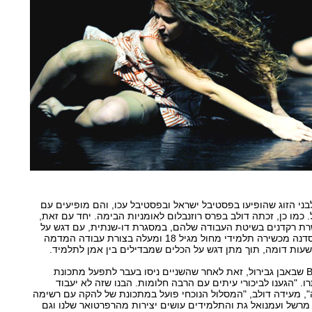
ני הזוג שהופיעו בפסטיבל ישראל ובפסטיבל עכו, והם מופיעים עם
 כמו כן, זכתה דולב בפרס רוזנבלום לאומניות הבימה. יחד עם זאת,
רת רקדנים בשיטת העבודה שלהם, במסגרת דו-שנתית, עם דגש על
המעבר מהסטודיו לבמה. הסדנה מכשירה תלמידי מחול מגיל 18 ומעלה בצורת עבודה המדמה
עות דומה, תוך מתן דגש על הכלים שמבדילים בין אמן לתלמיד.
השיעורים מתקיים בסטודיו B שבאבן גבירול, זאת לאחר שהשניים ניסו בעבר לתפעל מתכונת
תרו. "הגענו לביכורי עיתים עם הרבה חלומות. הבנו שזה לא יעבוד
", מעידה דולב, "המסלול הנוכחי פועל במתכונת של להקה עם רשימה
מרשל ועמנואל גת והתלמידים עושים יצירות מהרפרטואר שלנו וגם