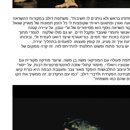
גדג בראש ולא נותנים לו חשיבות", משתפת דולב במקורות ההשראה
עה ואורן ופתאום ראיתי שקופצות לי כל הזמן תמונות של מארק שגאל
ר השראה נוסף הוא מסיפורים של ש"י עגנון, על עיירה קטנה
אנושי וחומרי שעובד ומקבל חיים. יש גם סולו שלקוח לגמרי מתוך
רבה בזכות יוסי תמים, כוריאוגרף שיצר דואט לעמית ולי, ובזכותו
עת איך זה מגיע, זה קופץ מעצמו. לפעמים בתהליך יצירה,
 צינור פתוח ופשוט החלטתי להתייחס לזה. זה קרה ממקום של
פת פעולה עם המוזיקאי משה בן משה, שיוצר מוזיקה מקורית עם
וניו ויואלדי, מזמור קתולי שזכה לאינטרפרטציות רבות, על ייסורי
על עיצוב התלבושות הופקד מאור צבר ומעצבת הבמה היא כנרת קיש.
מבחינה הפקתית ולדברי דולב: "כמו עם הרקדנים, זה ממשיך את הקו
ים שהם כמו משפחה".