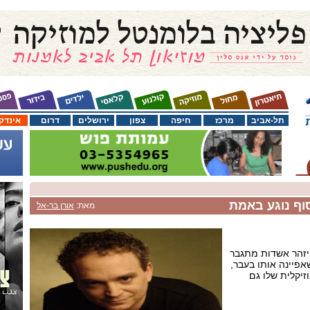
תל-אביב
מרכז
חיפה
צפון
ירושלים
דרום
אינדק
סוף נוגע באמת
מאת:
אורן בר-אל
יזהר אשדות מתגבר
אפיינה אותו בעבר,
זיקלית שלו גם