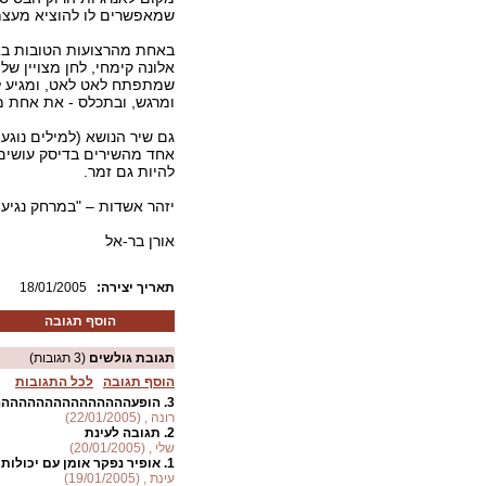
שמאפשרים לו להוציא מעצמו
באחת מהרצועות הטובות באל
אלונה קימחי, לחן מצויין ש
שמתפתח לאט לאט, ומגיע לק
ומרגש, ובתכלס - את אחת מ
גם שיר הנושא (למילים נוגעו
אחד מהשירים בדיסק עושים
להיות גם זמר.
יזהר אשדות – "במרחק נגיעה 
אורן בר-אל
:תאריך יצירה
18/01/2005
הוסף תגובה
תגובת גולשים
(3 תגובות)
הוסף תגובה
לכל התגובות
3.
הופעהההההההההההההההה
רונה , (22/01/2005)
2.
תגובה לעינת
שלי , (20/01/2005)
1.
אופיר נפקר אומן עם יכולות 
עינת , (19/01/2005)