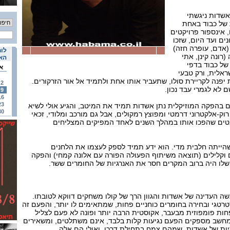
אשדות ניגשתי
 של כבוד באחת
 אינספור פרויקטים
ם ועד היום, שזכו
אדם, עופרה חזה)
לוח
רונה קינן, אתי
האי
של כבוד בדפי
א
ראלית, ורק טבעי
 יפנה לקריירת סולו, שתעביר אותו אחת ולתמיד אל אור הזרקורים.
2
 לא לגמרי עבד נכון.
9
16
23
גם בהפקה המוזיקלית נתן אשדות תמיד את המיטב, והגיע אולי לשיא
30
רוק-אלקטרוני דרמטי ומפוצץ רמקולים, אבל גם מורכב ומלודי, זכאי
טים שהפכו אותו במהלך השנים לאחד המפיקים המצליחים
הייתה חלבית מדי. הוא ידע תמיד לספק לעצמו את הלחנים
ם וקלילים (תוצאה משיתוף הפעולה הפורה עם אלונה קמחי) והפקה
שלו היה ברוב המקרים חסר את האנרגיות של החומרים ששר.
 העדינה של אשדות והגוון הרך של קולו משחקים דווקא לטובתו.
אסטרטגי ובחירה בחומרים כוחניים פחות, שמתאימים לו יותר, והפעם זה
ות פומפוזית מבעבר, אקוסטית הרבה יותר ופונה לא פעם לצליל
 המחשב מספקים הפעם נגיעות קלות בלבד, אינם משתלטים, ומשאירים
יות של אשדות, שמהם צמח בתחילת דרכו, ואולי הם אלה