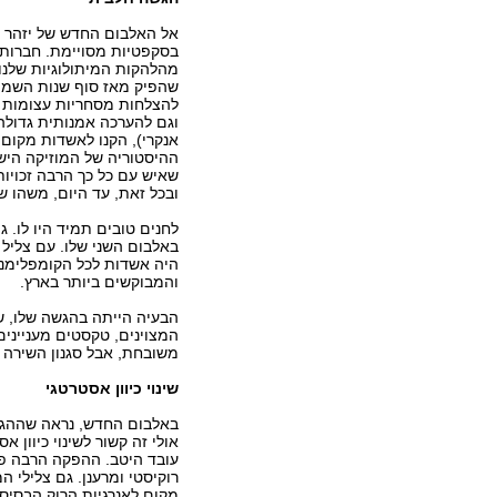
אל האלבום החדש של יזהר 
בסקפטיות מסויימת. חברות
מהלהקות המיתולוגיות שלנו,
שהפיק מאז סוף שנות השמוני
להצלחות מסחריות עצומות (
וגם להערכה אמנותית גדולה (
אנקרי), הקנו לאשדות מקום 
ההיסטוריה של המוזיקה היש
שאיש עם כל כך הרבה זכויות
ובכל זאת, עד היום, משהו שם
לחנים טובים תמיד היו לו. 
באלבום השני שלו. עם צליל 
היה אשדות לכל הקומפלימנ
והמבוקשים ביותר בארץ.
הבעיה הייתה בהגשה שלו, ש
המצוינים, טקסטים מענייני
משובחת, אבל סגנון השירה 
שינוי כיוון אסטרטגי
באלבום החדש, נראה שההגשה
אולי זה קשור לשינוי כיוון 
עובד היטב. ההפקה הרבה פח
רוקיסטי ומרענן. גם צלילי
מקום לאנרגיות הרוק הבסיס