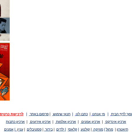
פוך לדף הבית
|
מי אנחנו
|
כתבו לנו
|
תנאי שימוש
|
פרסום באתר
|
לרכישת כרטיס
ארכיון אינדקס
|
ארכיון אמנים
|
ארכיון אולמות
|
ארכיון אירועים
|
ארכיון כתבות
תיאטרון
|
מחול
|
מוזיקה
|
קולנוע
|
קלאסי
|
ילדים
|
בידור
|
פסטיבלים
|
עניין
|
אמנים