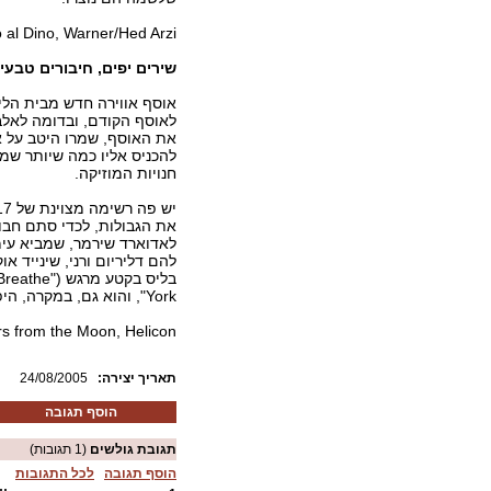
 al Dino, Warner/Hed Arzi
שירים יפים, חיבורים טבעי
אוסף אווירה חדש מבית הליק
לאוסף הקודם, ובדומה לאלבו
את האוסף, שמרו היטב על אי
להכניס אליו כמה שיותר שמ
חנויות המוזיקה.
את הגבולות, לכדי סתם חבו
לאדוארד שירמר, שמביא עימ
להם דליריום ורני, שינייד או
York", והוא גם, במקרה, היפה ביותר באוסף המוצלח הזה.
rs from the Moon, Helicon
:תאריך יצירה
24/08/2005
הוסף תגובה
תגובת גולשים
(1 תגובות)
הוסף תגובה
לכל התגובות