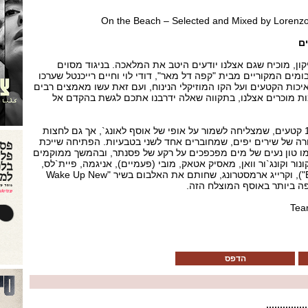
On the Beach – Selected and Mixed by Lorenzo
ים
ון, מוכיח שגם אצלנו יודעים היטב את המלאכה. בניגוד מסוים
מים המקוריים מבית "קפה דל מאר", דודי לוי וחיים רייכנטל שערכו
כות הקטעים ועל הקו המוזיקלי הנינוח, ועם זאת עשו מאמצים רבים
ות מוכרים אצלנו, בתקווה שאלה ידרבנו אתכם לגשת בהקדם אל
יש פה רשימה מצוינת של 17 קטעים, שמצליחה לשמור על אופי של אוסף לאונג`, אך גם לחצות
רה של שירים יפים, שמחוברים אחד לשני בטבעיות. הפתיחה שייכת
ו טון נעים של מים מפכפכים על רקע של פסנתר, ובהמשך ממוקמים
קונור וקונג`ור וואן, מאסיק אטאק, מובי (פעמיים), אניגמה, פיית`לס,
בליס בקטע מרגש ("Breathe"), וקרייג ארמסטרונג, שחותם את האלבום בשיר "Wake Up New
Tea
הדפס