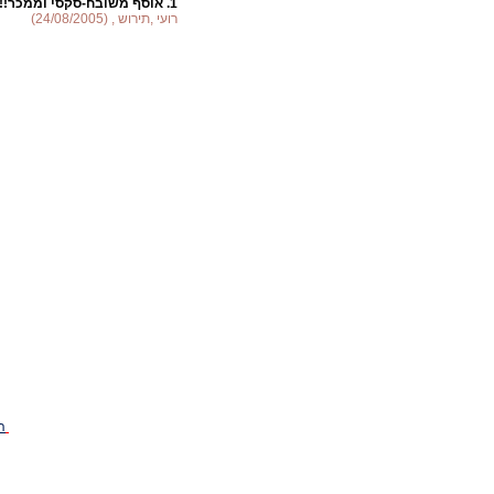
1.
אוסף משובח-סקסי וממכר!!!!!!
רועי ,תירוש , (24/08/2005)
ה