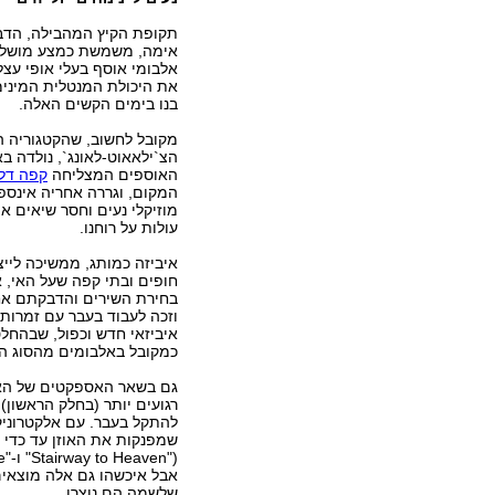
תקופת הקיץ המהבילה, הדב
אימה, משמשת כמצע מושל
אלבומי אוסף בעלי אופי עצל
את היכולת המנטלית המינימ
בנו בימים הקשים האלה.
מקובל לחשוב, שהקטגוריה ה
הצ`ילאאוט-לאונג`, נולדה ב
האוספים המצליחה
קפה דל
המקום, וגררה אחריה אינספו
מוזיקלי נעים וחסר שיאים א
עולות על רוחנו.
איביזה כמותג, ממשיכה לייצ
חופים ובתי קפה שעל האי, 
בחירת השירים והדבקתם אחד ל
איביזאי חדש וכפול, שבהחל
כמקובל באלבומים מהסוג הזה,
גם בשאר האספקטים של האוס
רגועים יותר (בחלק הראשון)
להתקל בעבר. עם אלקטרוניק
שמפנקות את האוזן עד כדי ג
אבל איכשהו גם אלה מוצאי
שלשמה הם נוצרו.