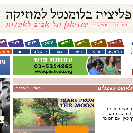
תל-אביב
מרכז
חיפה
צפון
ירושלים
דרום
אינדק
ילאאוט לעצלים
מאת:
אורן בר-אל
 מנעימי אווירה –
 (במיטב המסורת
 כאן, עם הכוונה