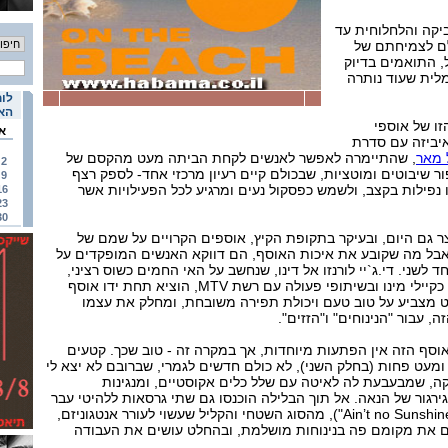
יקה והלחלוחית עד
ם לצמיחתם של
, התואמים בדיוק
לית שעוד נותרה
לוח
האי
זו של אוספי
א
איביזה עם סדרת
 מאר
, שהתיימרה לאפשר לאנשים לקחת הביתה מעט מהקסם של
2
ר שיבוטים ומוטציות, שבכולם קיים רעיון מרכזי אחד- לספק רצף
9
ו נפילות בקצב, ולשמש כפסקול נעים ומרגיע לכל הפעילויות אשר
16
23
30
ר גם היום, ובעיקר בתקופת הקיץ, אוספים הקרויים על שמם של
אבל מה שקובע את איכות האוסף, הם דווקא האנשים המופקדים על
שני. די.ג`יי לורנזו אל דינו, שנחשב על האי החמים כשוס רציני,
וזכה לעבוד בעבר עם זמרות כקיילי מינו ובשיתופי פעולה עם רשת MTV, הוציא תחת ידו אוסף
ט מצביע על טוב טעם ויכולת תפירה משובחת, ומחלק את עצמו
 עבור "הנינוחים" ו"הזזים".
ף הזה אין הפתעות מיוחדות, אך במקרה זה - טוב שכך. קטעים
 ומעט פחות (בחלק השני), לא כולם חדשים לגמרי, שברובם לא יצא לי
ה, שמבעבעת לה לאיטה עם שלל כלים אקוסטיים, ומנגינות
ירגור של הנאה. אל תוך הבלילה הוכנסו גם שתי גרסאות ללהיטי עבר
("Stairway to Heaven" ו-"Ain’t no Sunshine"), מהסוג השטחי והקליל שעשוי לעורר אנטגוניזם,
ם את מקומם פה בנינוחות מושלמת, ובהחלט עושים את העבודה