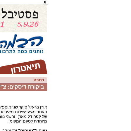
כתבה
ביקורת דיסקים: צ''
אורן בר-אל סוקר שני אוספים
האחד מגיע ישירות מאיביזה
של קפה דל מאר), והשני נערך
מיוחדת לטעם המקומי.
נעים ל"נינוחים" ול"זזים"