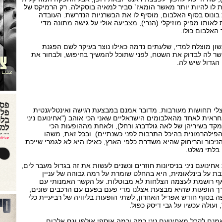
ו להיות יותר מאשר הומאז` סביר למאיה בוסקילה. רק הרמיקס של
 בונוס בסוף האלבום, מוסיף לו את הבשרניות הנדרשת. העובדה
לאותו מפיק מוזיקלי (הנרי), מצביעה אולי על גישה מתונה מדי
 האלבום כולו.
ראשון מוצלח למדי, שלעתים נדמה כאילו נוצר בעיקר לשם הפגנת
פשר לה לבדוק את השטח, לפני שתוכל להמשיך בחיפוש, ולבחור את
 הגדול שיש לה.
צלי תחושות מעורבות. מדובר אמנם במבצעת רגישה ואינטליגנטית
חראית לאחד מהאלבומים הישראליים שאני הכי אוהב ("אחינועם ניני
" משנת 1993, שהתמקד בשיריהן של לאה גולדברג ורחל), ולאחת מההופעות הכי
פילהרמונית בהיכל התרבות לפני כשנתיים). ובכל זאת, משהו
יכור והריחוק שהיא משדרת כלפי הארץ, כאילו היא לא לגמרי שייכת
 בלתי נשלט.
ינועם ניני בניסיונות חוזרים ונשנים לעשות את זה בגדול מעבר לים,
בת על בינלאומית, היא בהחלט שומרת על רמה גבוהה של עניין
אף רושמת לעצמה הצלחות לא מבוטלות. על הקשר האמנותי עם
דרך הופעות שהיא מבצעת אצלנו מדי פעם בפעם עם הרכבים שונים,
בסוף חודש אפריל האחרון, לשתי הופעות בליוויה של רביעיית כלי
ועולה עכשיו על גבי דיסק כפול.
אמנם לקבל מאחינועם ניני כמה וכמה אוספי אולפן וגם אלבום