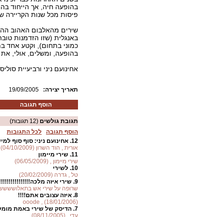
בהופעה חיה, אך הייחוד בהו
פיסות מכל שנות הקריירה של 
באנגלית (שזו הזדמנות טובה
כמוני בתחום), וקטע אחד בת
בהופעה, ומשלים, אולי, את
אחינועם ניני ורביעיית סולי
:תאריך יצירה
19/09/2005
הוסף תגובה
תגובת גולשים
(12 תגובות)
הוסף תגובה
לכל התגובות
12.
אחינועם ניני: סוף סוף למי
אורית , הוד השרון (04/10/2009)
11.
שירי מיימון
שירי מיימון , (06/05/2009)
10.
לשירי
טל , גדרה (20/02/2009)
9.
שירי איזה מלכה!!!!!!!!!!!!!!!!!!
שרופה על שירי אש בתאלושששששששששש 
8.
איזה עצובים אתם!!!!
ooode , (18/01/2006)
7.
הדיסק של שירי באמת מומל
עדי , (08/11/2005)