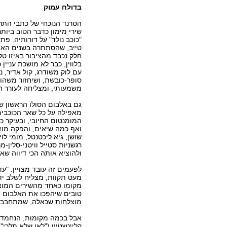
בדולח עמוק
הטרנד הנוכחי של כתבי התר
שירי מימון כדבר הטוב ביות
"כוכב נולד" על דורותיה. פת
טייב, שהסתתרה בשנים האחר
חלק נכבד מהציבור באיזו ט
בלווין, כבר לא מושכת עניין כ
עם לוק משודרג, קול אדיר, 
סופר-כובשת, ושיחזור משהו 
משמעותי, ומצליחה לעורר הי
גם באלבום הסולו הראשון של
מאפילה על כל שאר הכוכבים
המומנטום החיובי, ובעיקר כ
ואף כמה שיאים, והפקה מוזי
שושן, גיא ליכטנטל, מומי לו
רגשניות סטייל וויטני-סלין
ולהוציא אותה הכי דיווה שא
לפעמים זה עובד מצויין. "ע
מעט תקוות, מצליח לשלב ידיד
מקומו כאחד מהשירים המוצל
טובים שיהפכו את האלבום ה
מוצלחות שכאלה, שמתחבבות 
אבל בכמה מקומות, הנחמדות
קליינשטיין ("לאן שלא תלכי