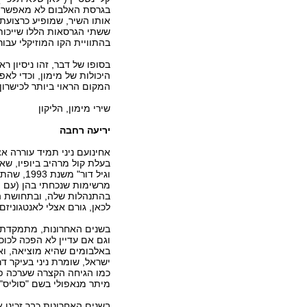
בגרסת האלבום לא מאפשרת ל
אותו השיר, שמופיע כרצועת
ששתי הגרסאות הללו שייכות 
בהתוויית הקו המוזיקלי עבור
בסופו של דבר, זהו ניסיון 
היכולות של מימון, וכדי לא
המקום הראוי ביותר לכישרון
שירי מימון, הליקון
יריעה רחבה
אחינועם ניני תמיד עוררה א
בעלת קול מרהיב ביופיו, שא
וגיל דור
מרשימות שנכחתי בהן (עם ה
בהתנהלות שלה, ובתחושת הנ
לכאן, גורם אצלי לאנטגוניזם
בשנים האחרונות, מתמקדת אח
וגם אם עדיין לא הפכה לכוכ
באלבומים שהיא מוציאה, ו
ישראל, שומרת ניני בעיקר 
כמו הגיחה הקצרה שערכה פה 
מיתר מנאפולי בשם "סוליס", 
בשנים האחרונות כבר זכינו 