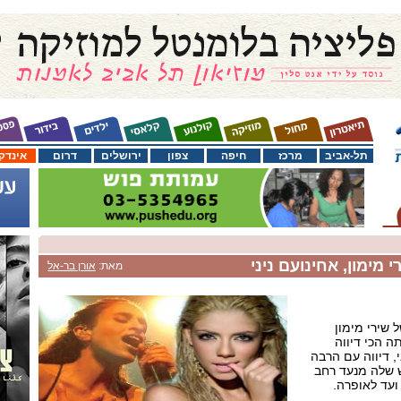
תל-אביב
מרכז
חיפה
צפון
ירושלים
דרום
אינדק
 מימון, אחינועם ניני
מאת:
אורן בר-אל
 שירי מימון
 הכי דיווה
, דיווה עם הרבה
 שלה מנעד רחב
ועד לאופרה.