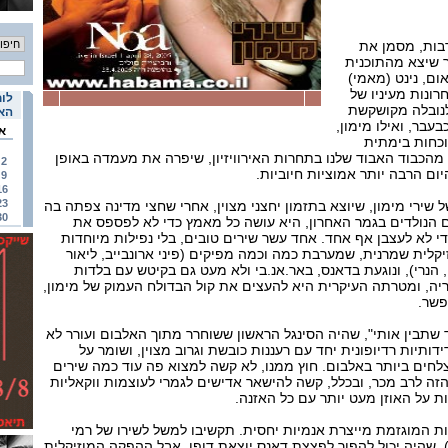
בות, מסמן את
ר שיצא מהתוכנית
אום, נינט (מאמי)
ונות מעיניו של
לוח
לנובלה מקושקשת
האי
בעבר, ואילו מימון,
א
נוכחות בימתית
מהכבוד האבוד שלנו בתחרות האירוויזיון, שיפרה את מעמדה באופן
2
ום הרבה יותר אמוציות חיוביות.
9
16
23
 שירי מימון, שיוצא בתזמון יחצני מצוין, אחרי שחצי מדינה צפתה בה
30
 הנולדים בגמר האחרון, היא עושה כל מאמץ כדי לא לפספס את
די לא לעצבן אף אחד. אחד עשר שירים טובים, בלי נפילות מיוחדות
קלית שמרנית, שמערבת כמה וכמה מפיקים (פיני ארונבייב, ליאור
י, הנרי), ונוגעת בדאנס, באר.אנ.בי ולא מעט גם בקיטש עם בלדות
-מריה, ומטרתה העיקרית היא להעצים את קול הבדולח העמוק של מימון,
פשר.
ד שתבין אותי", שהיה הסינגל הראשון ששוחרר מתוך האלבום ועורר לא
ותיות רדיופונית יחד עם רעננות כובשת וגרוב מצוין, ושומר על
חים ביותר באלבום. חוץ ממנו, לא קשה למצוא פה עוד כמה שירים
זה לרב מכר, ובכלל, קשה להישאר אדישים לגמרי לעוצמות ווקאליות
על האוזן מעט יותר עם כל האזנה.
 המוגזמת מייצרת אנמיות יחסית. תקשיבו למשל לשירו של רמי
"), שהיה יכול להפוך לפצצת דאנס יוצאת דופן, אבל ההפקה המוזיקלית