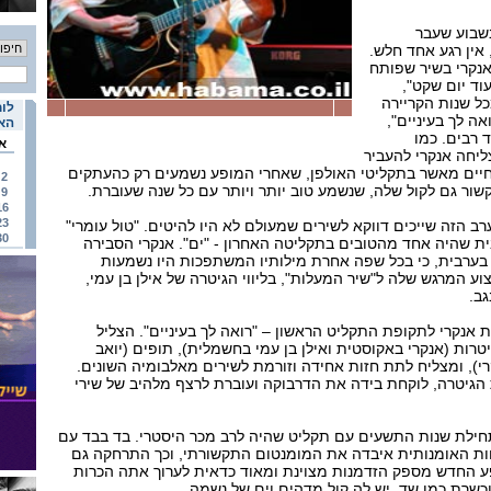
שבוע שעבר
אין רגע אחד חלש.
נקרי בשיר שפותח
וד יום שקט",
ל שנות הקריירה
לוח
ה לך בעיניים",
האי
ד רבים. כמו
א
יחה אנקרי להעביר
חיים מאשר בתקליטי האולפן, שאחרי המופע נשמעים רק כהעתקים
2
 קשור גם לקול שלה, שנשמע טוב יותר ויותר עם כל שנה שעוברת.
9
16
23
ב הזה שייכים דווקא לשירים שמעולם לא היו להיטים. "טול עומרי"
30
 שהיה אחד מהטובים בתקליטה האחרון - "ים". אנקרי הסבירה
 בערבית, כי בכל שפה אחרת מילותיו המשתפכות היו נשמעות
וע המרגש שלה ל"שיר המעלות", בליווי הגיטרה של אילן בן עמי,
ב.
אנקרי לתקופת התקליט הראשון – "רואה לך בעיניים". הצליל
רות (אנקרי באקוסטית ואילן בן עמי בחשמלית), תופים (יואב
קרי), ומצליח לתת חזות אחידה וזורמת לשירים מאלבומיה השונים.
הגיטרה, לוקחת בידה את הדרבוקה ועוברת לרצף מלהיב של שירי
חילת שנות התשעים עם תקליט שהיה לרב מכר היסטרי. בד בבד עם
 האומנותית איבדה את המומנטום התקשורתי, וכך התרחקה גם
החדש מספק הזדמנות מצוינת ומאוד כדאית לערוך אתה הכרות
כשרת כמו שד, יש לה קול מדהים וים של נשמה.