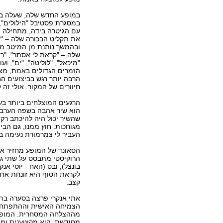
במופע החדש שלה, שעלה ב
במסגרת פסטיבל "הילולים", 
עם הגיטרה בידה, מתחילה א
את תקליט הבכורה שלה – "ע
ובהמשך נותנת מן המיטב מכ
שלה – "קראת לי אסתר", "רוא
"מיכאל", "לוליטה", "ים", ועו
הזמרים הגדולים באמת, מצל
הרבה יותר רגש בביצועים ה
חיוורים של המקור. אולי זה
הרגעים המוצלחים ביותר בער
הוא שיר אהבה בשפה הערבית
שהשיר יכול היה להיכתב רק
מגוחכות. חוץ ממנו, גם הביצ
העביר לי צמרמורת נעימה בג
הסאונד של המופע מחזיר את 
הרוקיסטי מתבסס על שתי גיט
בונצל), ובס (האח - יוסי אנ
לקראת הסוף היא זונחת את 
קצב.
אתי אנקרי פרצה בסערה בת
הצמיחה האישית וההתפתחות
מההצלחה המסחרית. המופע 
מחודשת. היא מקצוענית ומו