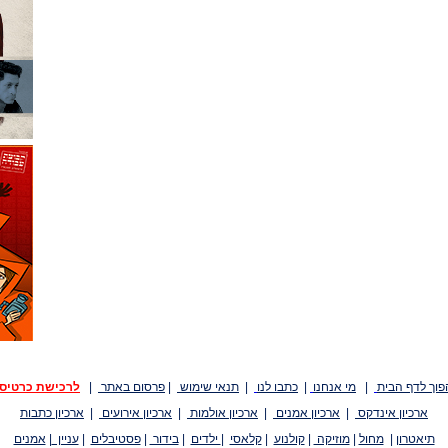
פוך לדף הבית
|
מי אנחנו
|
כתבו לנו
|
תנאי שימוש
|
פרסום באתר
|
לרכישת כרטיס
ארכיון אינדקס
|
ארכיון אמנים
|
ארכיון אולמות
|
ארכיון אירועים
|
ארכיון כתבות
תיאטרון
|
מחול
|
מוזיקה
|
קולנוע
|
קלאסי
|
ילדים
|
בידור
|
פסטיבלים
|
עניין
|
אמנים