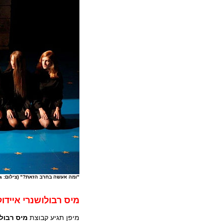
"ומה אעשה בחרב הזאת?" (צילום: Luca del Pia)
מיס רבולושנרי איידו
מיפן תגיע קבוצת
מיס רבולו