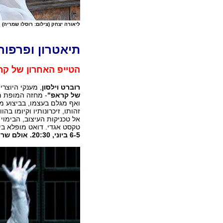
ליאורה יצחק (צילום: רוסלו שמריה)
תיאטרון ופרפור
הטייפ האחרון של קרא
רוברט וילסון
, מענקי היוצרי
של קראפ"
- מחזה המופת 
ואף מגלם בעצמו, בביצוע מ
זהותו, זיכרונותיו וקיומו ב
אל טכניקות העיצוב, הבימוי
טקסט אגדי. דואט מופלא בין
6-5 ביוני, 20:30. אולם שרובר, תיאטרון ירושלים