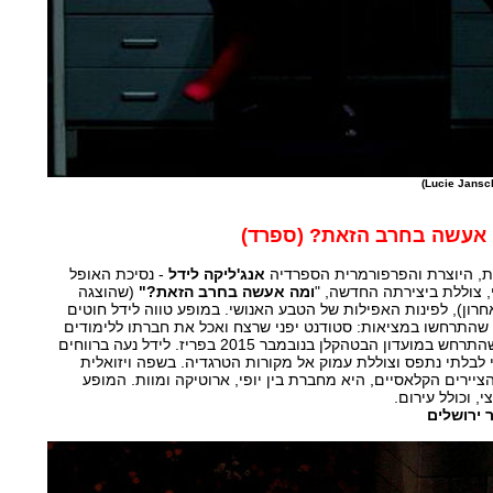
ה אעשה בחרב הזאת? (ספרד)
, היוצרת והפרפורמרית הספרדיה
אנג'ליקה לידל
- נסיכת האופל
 צוללת ביצירתה החדשה, "
ומה אעשה בחרב הזאת?"
(שהוצגה
חרון), לפינות האפילות של הטבע האנושי. במופע טווה לידל חוטים
ת שהתרחשו במציאות: סטודנט יפני שרצח ואכל את חברתו ללימודים
בשנת 1981, ופיגוע הטרור שהתרחש במועדון הבטהקלן בנובמבר 2015 בפריז. לידל נעה ברווחים
ני לבלתי נתפס וצוללת עמוק אל מקורות הטרגדיה. בשפה ויזואלית
ציירים הקלאסיים, היא מחברת בין יופי, ארוטיקה ומוות. המופע
, וכולל עירום.