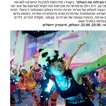
 מצילות את העולם
". ניקאידו מתייחסת לתרבות ההערצה לאנימה
ולמנגה (אנימציה וקומיקס יפניים). היא ו-20 פרפורמריות מכניסות את הקהל לטראנס של פופ יפני
הצצה לעולמן של נערות יפניות החיות בעולם הטכנולוגי-דיגיטלי .הכוח
השראה מהאמזונות ומדמויות נשים מיתולוגיות אחרות. המופע גדוש
פ-אנימה, בכמות עצומה של אביזרים, קונפטי, מקלות זוהרים, דליים
בכניסה במעילי גשם.