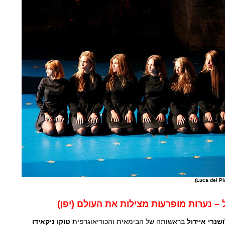
ל – נערות מופרעות מצילות את העולם (יפן)
שנרי איידול
בראשותה של הבימאית והכוריאוגרפית
טוקו נ
י
קאידו