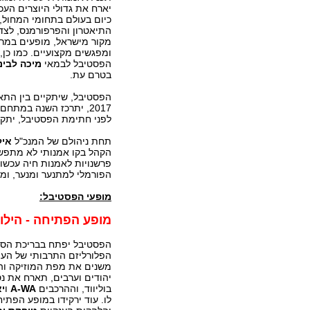
יארח את גדולי היוצרים העכ
כיום בעולם בתחומי המחול, 
התיאטרון והפרפורמנס, לצ
מקור מישראל, מופעים במרח
ומפגשים מקצועיים. כמו כן,
הפסטיבל לבמאי
מיכה לבינס
בטרם עת.
2017, יתרכז השנה במתח
לפני חתימת הפסטיבל, יתקי
תחת ניהולם של המנכ"ל
איל
הקהל בקו אמנותי לא מתפשר
פרשנויות לאמנות חיה עכשוו
הפורמלי למתנער ומנער, ומ
מופעי הפסטיבל:
מופע הפתיחה - הילו
הפסטיבל יפתח בבריכת הסול
הפלורליזם התרבותי של העי
משנים את מפת המוזיקה וה
יהודים וערבים, תארח את נס
בוליווד, וההרכבים
A-WA
ו
יא
לו. עוד ירקידו במופע הפתי