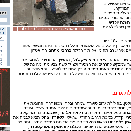
שוויים שפועלים
המוזיקה,
ד העלאת הפקות
ב הציבורי, כנסים
 השנה יוקדש
ון
שהלך לעולמו
טרנספיגורציה (צילום: Didier Carluccio)
לוח
האי
א
הפסטיבל, שיתקיים בין התאריכים 18-1 ביוני
ם תיאטרון ירושלים על אולמותיו וחלליו השונים. ביום חמישי האחרון
2
ים אירוע רב-תחומי אל תוך הלילה ברחבי מתחם התיאטרון.
9
16
 שר
והמנהל האמנותי
איציק ג'ולי
, ממשיך הפסטיבל לאתגר את
23
30
 שמבקש להרחיב את המנעד ולצייר קשת צבעונית ומגוונת של
ית. התכנית האמנותית נעה בין המסורת לעכשווי והמעודכן ובין
זמינה את הצופה לדיאלוג רוחש על הכאן והעכשיו של עולם האמנות.
לת גרוב
טן, בהילולת גרוב סוערת שמחה ובלתי מכופתרת, החוגגת את
ר, תחת כיפת השמיים ובהשתתפות סוללת אמנים ששינו ועודם
גרוב המקומיים: תזמורת
פירקאת אל-נור
, שמנגנים בה מוזיקאים
רין
קדרי
, נסיכת הגרוב ההודי-ישראלי,
ליאורה יצחק
תביא לבמה את
מן בלוז
יתנו בראש בסאונד התימני הכי חם במזרח התיכון ומחוצה
חה: האיש שכבש את היוטיוב והעולם
קותימאן והאורקסטרה
,