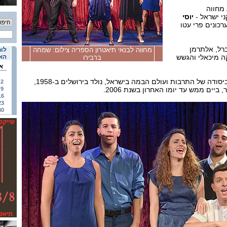
מחווה
ני ישראל -
יוסי
כונים פרי עטו
ברל, אלתרמן
מחווה לבנאי תיאטרון הספריה צילום: שמחה
לוח
בקה מיכאלי והגשש
האי
ברבירו
א
בנאי, מהאושיות המרכזיות ביסודה של התרבות ועולם הבמה בישראל, נולד בירושלים ב-1958,
2
 ביים ממש עד יומו האחרון בשנת 2006.
9
16
23
30