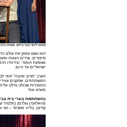
מחווה ליוסי בנאי צילום: שמחה ברבי
הוא נשם עמוק את עולם התא
סיפורים, שירים הצגות ומער
ושופעת הומור. יצירותיו הר
ישראליים עד היום.
הערב "מרוב אהבה" חוזר לב
המשתתפים, שחקנים צעירים
והמוכרות שכולנו גדלנו עליה
מארגו ועוד.
בהשתתפות בוגרי בית צבי
מויאל/עדן גולדמן (תלמיד שנה 
קלימן. בליווי פסנתר – חגי א