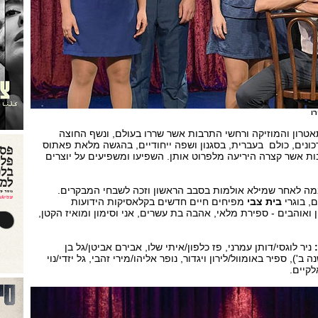
רו
טרון והמוזיקה ורחשי התרבות אשר שררו בעולם, ונשף החוצה
כונים, כולם בעברית, בסגנון ושפה ייחודיים, בהגשה מלאת פאתוס
בות אשר קצרה היריעה מלפרוט אותן. השפיעו ומשפיעים על יוצרים
מה לאחר שמילא אולמות בסבב הראשון וזכה לשבחי המבקרים.
, בוגרי
בית צבי
מפיחים חיים חדשים בקלאסיקות הידועות
ן ואוהבים - ספירת מלאי, אהבה בת עשרים, אני וסימון ומואיז הקטן,
:
ניר לוגסי/דותן עמרני, פז כלפון/איתי שלו, אבירם אביטן/גל בן
ב'), ספיר באומוול/לירון ויגדור, נופר אליהו/מירי זהבי, גל יזדי/נוי
לקיים.