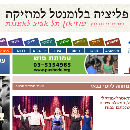
תל-אביב
מרכז
חיפה
צפון
ירושלים
דרום
אינדק
חווה ליוסי בנאי
מאת: מערכת הבמה
יאטרלי-מוזיקלי
ל, המשלב שירים
שנכתבו עבורו