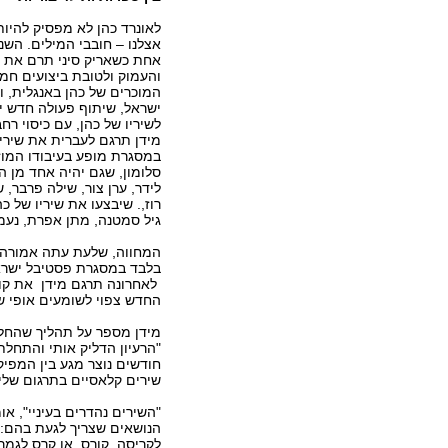
לאונרד כהן לא מפסיק להיות 
אצלנו – חובבי המילים. השנ
אחת כשאריק סיני תרם את 
והעמוק ולטובת ביצועים חמי
המוכרים של כהן באנגלית, ו
ישראל, שיתוף פעולה חדש י
לשיריו של כהן, עם כיסוי רח
מידן תרגם לעברית את שיריו
במסגרת מופע בעיבודו המוזי
סלומון, שגם יהיה אחד מן 
לידר, ערן צור, שילה פרבר, ש
רוז,. שיבצעו את שיריו של כה
גיל סמטנה, מתן אפרת, נעמן
המחווה, שלעת עתה אמורה 
בלבד במסגרת פסטיבל ישראל
לאחרונה תרגם מידן את קוב
החדש צפוי לשומעים אופי ש
מידן מספר על תהליך שהחל ל
"הרעיון הדליק אותי והתחלת
חודשים נוצר מגע בין המפיק
שירים קלאסיים בתרגום שלי"
"השירים נהדרים בעיניי", או
הנושאים שצריך לגעת בהם:
לקריסה, קורס, או קרס לגמר