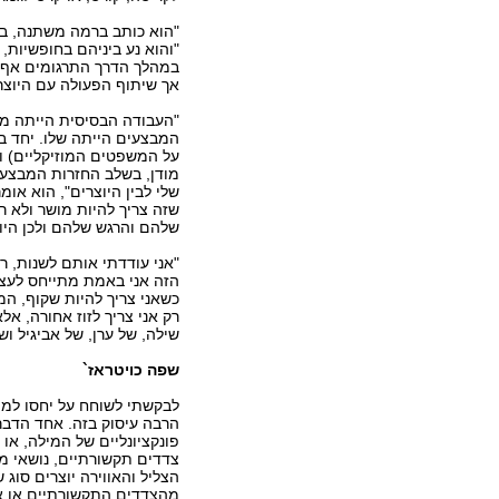
"הוא כותב ברמה משתנה, בטו
"והוא נע ביניהם בחופשיות, 
במהלך הדרך התרגומים אף ה
אך שיתוף הפעולה עם היוצר
"העבודה הבסיסית הייתה מול 
המבצעים הייתה שלו. יחד בד
על המשפטים המוזיקליים) ו
מודן, בשלב החזרות המבצעי
שלי לבין היוצרים", הוא או
שזה צריך להיות מושר ולא 
שלהם והרגש שלהם ולכן היו ה
"אני עודדתי אותם לשנות, ר
הזה אני באמת מתייחס לעצמ
כשאני צריך להיות שקוף, המ
רק אני צריך לזוז אחורה, אל
שילה, של ערן, של אביגיל וש
שפה כויטראז`
לבקשתי לשוחח על יחסו למיל
הרבה עיסוק בזה. אחד הדבר
פונקציונליים של המילה, או 
צדדים תקשורתיים, נושאי מ
הצליל והאווירה יוצרים סו
מהצדדים התקשורתיים או אפ