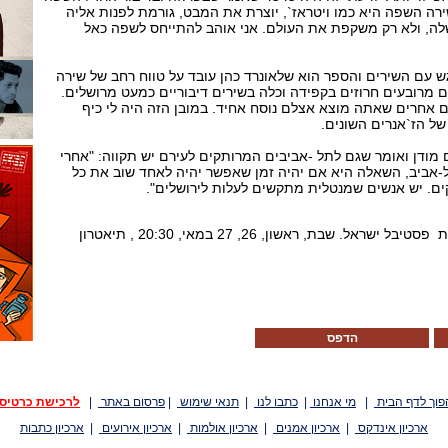
ירה השפה היא כמו ויטראז`, יוצרת את המבט, גורמת לפנות אליה
ה, ולא רק משקפת את העולם. אני אוהב להתייחס לשפה כאל
ש עם השירים והספר הוא שלאונרד כהן עובד על טווח רחב של שירה
ם מרובעים חרוזים בקפידה וכלה בשירים דיבוריים כמעט מרושלים.
ם אחרים שאתה מוצא אצלם נוסח אחיד. במובן הזה היה לי כיף
של הז`אנרים השונים.
 מודן ואומר שגם לתל -אביבים המרותקים לעירם יש תקווה: "אחרי
ל-אביב, השאלה היא אם יהיה זמן שאפשר יהיה לאחד שוב את כל
ם. יש אנשים שמנטלית מתקשים לעלות לירושלים".
הצדעה ללאונרד כהן במסגרת פסטיבל ישראל. שבת, ראשון, 26, 27 במאי, 20:30 , תיאטרון
הדפס
פוך לדף הבית
|
מי אנחנו
|
כתבו לנו
|
תנאי שימוש
|
פרסום באתר
|
לרכישת כרטיס
ארכיון אינדקס
|
ארכיון אמנים
|
ארכיון אולמות
|
ארכיון אירועים
|
ארכיון כתבות