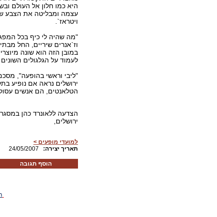
היא כמו חלון אל העולם ובש
עצמה ומבליטה את הצבע של
ויטראז`.
"מה שהיה לי כיף בכל המפג
וז`אנרים שיריים, החל מבתי
במובן הזה הוא שונה מיוצרי
לעמוד על הגלגולים השונים 
"ליבי וראשי בהופעה", מסכם
ירושלים נראה אם נופיע בת
הטלאנטים, הם אנשים עסוקי
ירושלים,
למועדי מופעים >
:תאריך יצירה
24/05/2007
הוסף תגובה
ה