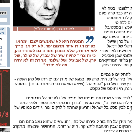
רלוונטי, בטח לא
ה זה כבר קרה פעם
קולו המחוספס
ם ללהיטיו
עכשיו בפסטיבל
לאונרד כהן (תמונת יח``צ)
לוח
ציג גרסה נוספת
האי
ב יותר. הפעם קובי
א
 של כהן שיעלו
המטרה היא לא שאנשים ישבו וימחאו
קלי של דניאל
כפיים ויגידו איזה תרגום יפה. לא רק אני צריך
2
המבצעים לצד עברי
לזוז אחורה, אלא במובן מסוים גם לאונרד כהן,
9
לומי שבן ואביגיל
כי זה צריך להיות שיר של עברי, של שילה, של
16
ן בליווי המוזיקאים
ערן, של אביגיל ושל שלומי, אחרת זה לא יחיה
23
30
 טל ועמית יצחק.
וזה לא יקרה"
להתקיים פעמיים
 בירושלים, היא פרק שני במגע של מידן עם יצירתו של כהן השנה -
ץ שיריו של כהן "הכמיהה" (שיצא הוצאת כנרת-זמורה-ביתן). במופע
ונה, חי ותוסס של טקסט.
פני ארבע שנים עם פנייתו של מפיק אליו לעבוד על תרגומים.
י לתרגם שירים", הוא מספר, "בדרך תרגמתי את הספר ולפני כמה
ים לבין פסטיבל ישראל והרעיון שהתחיל לרקום עור וגידים כמופע של
.
מר מידן על החיבור ליצירתו של כהן, "הנושאים שהוא נוגע בהם הם
 המקום שבין האהבה לתשוקה, חיפוש רוחני, התחושה שמשהו מתקרב
י מבחינה ערכית.