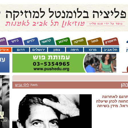
תל-אביב
מרכז
חיפה
צפון
ירושלים
דרום
אינדק
הן
מאת:
לילך גביש
תרגם לאחרונה
מחווה לכהן שיעלה
אל. מידן בשיחה