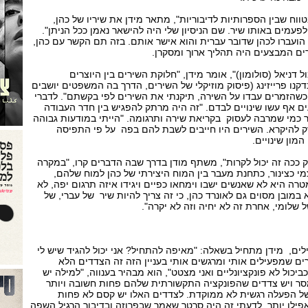
וח שבין הספרותיות לדיבוריות", מתאר מידן את שיריו של כהן,
לפעמים באותו שיר. שם הניסיון שלי היה להישאר נאמן ככל הניתן".
ועברו לכהן שדובר עברית והוא אישר אותם. בזה תם הקשר עם כהן,
ים המבצעים היה תהליך ארוך ומסקרן.
דניאל (סולומון)", אומר מידן, "חלוקת השירים בין היוצרים
קנו פרייזינג (פיסוק מוזיקלי של השירים, הדרך בה המשפטים יושבים
כשהזמרים עבדו על השירה, תיקנתי את השירים לפי בקשתם". לדברי
ם אף עשו שינויים לבדם. "זה היה מרתק להפגיש בין חדר העבודה
מר כמי שמרבה לעסוק בקריאת שירה ותרגומה. "הייתי במודעות גבוהה
רק להיקרא. השירים היו חייבים לשבת להם בפה על פי התפיסה
מון שינויים.
ק ככה זה יכול לקרות", משתף מודן בדרך שבה הדברים קרו, "במקרה
י כצינור, כתחנת מעבר בין המוח היצירתי של כהן למוח שלהם,
טרה היא לא שאנשים ישבו וימחאו כפיים ויגידו איזה תרגום יפה, לא
א במובן מסוים גם לאונרד כהן, כי זה צריך להיות שיר של עברי, של
ל שלומי, אחרת זה לא יחיה וזה לא יקרה".
ים, מידן מתחיל בשאלה: "מאיפה להתחיל? אני יכול להגיד שיש לי
ים שמפעילים אותי ומרגשים אותי בעניין הזה זה הצדדים הלא
כביכול לא פונקציונליים ואני מצטט", הוא מבהיר בענווה, "למילה יש
סר ויש צדדים שהפונקציה התקשורתית שלהם פחות חשובה ויותר
ג של הפעלה רגשית לא ממוקדת. לצדדים האלו יש קסם לא פחות
ילו יותר. לדעתי זה היה סרטר שאמר שבפרוזה ובדיבור הרגיל השפה