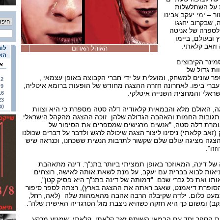
 על השתלשלות
ר – ימי יעקב אבינו
 שבקרוב יחגגו
ד לספרה של אניטה
ובעולם, ביימו
וזאב קלאתי.
האוהל האדום
לוח
האי
ינר הקיבוצים
א
ות גדול של
פר שונים למשחק, ומועלית על ידי חברי הקבוצה באופן עצמאי ,
2
ברי ביפו. לאחרונה חזרה ההצגה מחודש של הופעות ברומא איטליה,
9
אלי והמחצית השנייה איטלקי.
16
23
30
ה, האולם מלא והבמאית קלאודיה דלה סטה מספרת כי היא וצוות
גובות החמות והאהבה הגדולה שלהן זוכה ההצגה מהקהל הישראלי.
 אומרת דלה סטה, "אנשים מרגישים שמספרים את הסיפור של
זאב קלאתי) ניסינו ליצור הצגה שיכולה לרגש ולדבר על דברים שכולנו
הצגה מציגה עולם שלם שקשור לתרבות הנשית ששכחנו, וכנראה שיש
זה".
של דינה, המאוזכר באופן תמציתי ביותר בתנ"ך. דינה מתאהבת
אות לבוא בברית עם יעקב, על מנת לשאת אותה לאישה, רוצחים
אותו ואת כל גברי שכם. "דמותה של דינה בתנ"ך היא פסיק קטן",
הסופרת דיאמנט, שאגב ראתה את ההצגה בארץ), רצתה לספר סיפור
כמעט כלום. ילדה שקיבלה הרבה אהבה מהאמהות שלה (לאה, רחל,
עקב) ומשום כך היא חזקה כשהיא ניצבת מול הטרגדיה האישית שלה".
ת הספר יחד עם הבמאי השותף זאב קלאתי. קלאתי, שמגיע מרקע