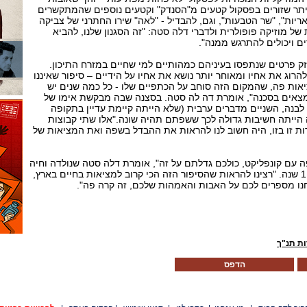
 היתר שזורים בפסקול קטעים מ"הסנדק" וקטעים נוספים שהמתקשרים
ריות", "שר הטבעות", וגם, להבדיל - "לאה" שירו החתרני של צביקה
של מוזיקה פופולרית ולדברי דלה סטה: "זה הסגנון שלנו, להביא
ם ויכולים להתרגש ממנה".
ק פרטים שנתפסו בעיניהם כמהותיים למי שחיים במזרח התיכון.
רוג את אחיו ומאוחר יותר נושא את אחיו על הידיים – סיפור שאיננו
יאות פה, שהמקום הזה סוחב על הכתפיים שלו - כל כמה שנים יש
מצאים בסכנה", אומרת דה לה סטה. בסצנה שבה מבקשת אימו של
לבנה, השניים מדברים ערבית (שלא הייתה קיימת עדיין בתקופה
הייתה חשיבות גדולה לכך ששפתם תהיה שונה."אלו שתי קבוצות
ות זו בזו, היה חשוב לנו להראות את ההבדל בשפה ואת המציאות של
 עם קונפליקט, כולכם גדלתם על זה", אומרת דלה סטה שנולדה וחיה
באיטליה וחיה בה עד לפני 11 שנה. "רצינו להראות שהסיפור הזה הכי קרוב למציאות בחיים בארץ,
נו מספרים לכם על האבות והאמהות שלכם, זה קרה פה".
ת תנ"ך
הדפס