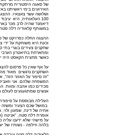
של סאגה היסטורית מרתקת
האירועים בימי ראשיתנו באזו
ושלושה עשר צאצאיו. ההצגה,
100 העלאותיה, היא עיבו
דיאמנד שהיה לרב מכר בארץ 
במשותף קלאודיה דלה סטה 
ההצגה החלה כפרויקט של סמ
וכעת היא משוחקת על ידי צו
שחקנים צעירים בוגרי בתי ס
ומתארחת בתיאטרון הערבי ע
כאשר מחצית הקאסט היה ישר
על אף שאין כל פרסום להצג
השחקנים נרגשים מאוד מהת
"זה סיפור על האזור הזה",
המשפחה שלהם. אני וזאביק (
מכירים כמו אהבה ומוות. ה
אנשים שמתגעגעים לעולם ה
העלילה מבוססת על סיפורה 
במושל שכם הצעיר ומשזה ני
אחיה של דינה, שמעון ולוי, 
אומרת דלה סטה, "אניטה (
על מישהי שלא ידענו עליה 
בלהה וזילפה - נשותיו של י
קלאודיה דלה סטה עיבדה א