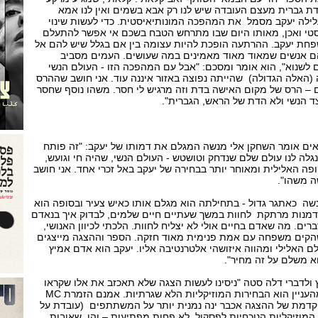
דת גברית מעצם העובדה שיש לנו רק אבא בשמים ואין לנו אמא
ילה יעקב מסמל את המהפכה המונותיאיסטית. כדי לעשות שינוי
יסטי ואכן, מאותו היום שבו מתרחש הטבח בשכם אי אפשר להתעלם
פחת יעקב. ההרתעה הופכת להיות עצומה בין אם בגלל שיש להם אל
הם אנשים שמאוד מאוד מאמינים במה שעושים. העמים מסביב
 לשנוא", הוא אומר ומסכם: "אבל עם המהפכה הזו - העולם הנשי
(האלה הגדולה) שהייתה נפוצה באזור איננה עוד. אני חושב שההרס
 – הרס של מקום האישה בדת וזה מרגיש לי חסר. משהו נוסף שחסר
 הנשי ולא הדת של הראש, הגברית".
ים אומר השחקן אלי מנשה המגלם את דמותו של יעקב: "זה פותח
לה לנו עולם שלם שנדחק וטושטש - העולם הנשי, שהיה חי וגועש,
פה האלילית ומאוחר יותר בבחירה של יעקב באל זכרי אחד. אני חושב
ה משהו".
שה כאתגר גדול - בתחילתה הוא מגלם אותו כאיש צעיר ובסופה הוא
 הזדמנות מרתקת לחוות במשך שעתיים חיים שלמים, לבדוק איך בנאדם
רים. מה שאדם בחיים אולי לא יצליח לחוות. הלכתי לכיוון האנושי,
הקים משפחה עם אמת פנימית מאוד חזקה. הספר וההצגה מייצגים
 האלילי ומהווה איזושהי אלטרנטיבה אליו. יעקב הוא אדם אמיץ
א משלם על זה מחיר".
ולדברי דלה סטה "ניסינו לעשות הצגה שלא תאכזב את אלו שקראו
את הספר"., כשחלק חשוב מהעניין הוא הבחירות המוזיקליות הלא שגרתיות. אמנם הזמרת MC
וקדמת של ההצגה אכבר ינה נמנית יותר על המשתתפים (עובדת על
מוזיקליות הנוכחיות לפסקול לא פחות מפתיעות – והן שאובות