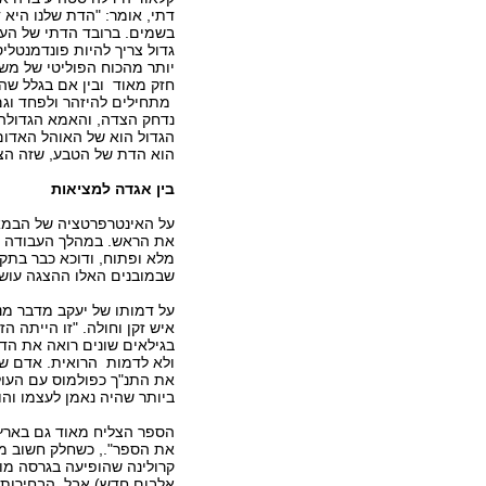
דתי, אומר: "הדת שלנו היא 
בשמים. ברובד הדתי של העל
גדול צריך להיות פונדמנטל
יותר מהכוח הפוליטי של מש
חזק מאוד ובין אם בגלל ש
מתחילים להיזהר ולפחד וגם
נדחק הצדה, והאמא הגדולה 
הגדול הוא של האוהל האדום
הוא הדת של הטבע, שזה הצד
בין אגדה למציאות
על האינטרפרטציה של הבמא
את הראש. במהלך העבודה נג
מלא ופתוח, ודוכא כבר בתקו
שבמובנים האלו ההצגה עוש
על דמותו של יעקב מדבר מנ
איש זקן וחולה. "זו הייתה
בגילאים שונים רואה את הדב
ולא לדמות הרואית. אדם ש
את התנ"ך כפולמוס עם העולם
ביותר שהיה נאמן לעצמו והו
הספר הצליח מאוד גם בארץ 
קרולינה שהופיעה בגרסה מ
אלבום חדש) אבל הבחירות ה