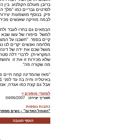
ברובן מעולם הקולנוע. בין
לסרטים גבריים כמו "מלך הא
פיק. בנוסף מושמעות יצירות 
לבמה מוזיקה שאנשים מכירי
הבמאים גם בחרו לעבד ולחז
למשל סיפורו של עשו שבא לה
קיים בספר. "חשבנו על המצ
מלחמה ואנשים יקרים לנו נ
מושל שכם את ידה של דינה 
המקראית). לדברי דלה סטה 
שלא מכירות זו את זו וחושד
מה שקורה פה".
"מאז שהמדינה קמה חיים פה
אבל גם קצת כמו אגדה, אנח
למועדי מופעים >
:תאריך יצירה
04/06/2007
כתבות נוספות
"האוהל האדום" – נשים מספרו
הוסף תגובה