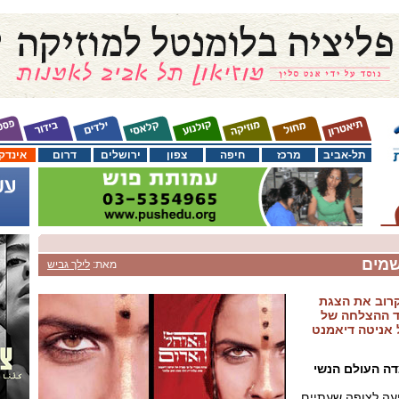
תל-אביב
מרכז
חיפה
צפון
ירושלים
דרום
אינדק
שמים
מאת:
לילך גביש
רוב את הצגת
 סוד ההצלחה של
 אניטה דיאמנט
דה
העולם הנשי
עה לצופה שעתיים