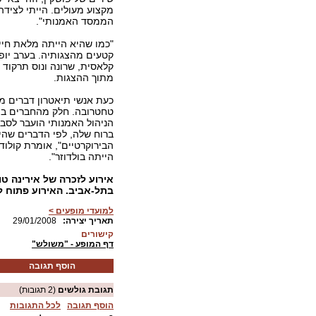
מקצוע מעולים. הייתי לציד
הממסד האמנותי".
"כמו שהיא הייתה מלאת חיים
קטעים מהצגותיה. בערב יופיע
קלאסית, שרונה ונוס תרקוד ר
מתוך ההצגות.
כעת אנשי תיאטרון דברים מ
טחטרובה. חלק מהחברים בתי
הניהול האמנותי הועבר לסב
ברוח שלה, לפי הדברים שהיו
הבירוקרטיים", אומרת קולוד
הייתה בולדוזר".
בתל-אביב. האירוע פתוח לקהל הר
למועדי מופעים >
:תאריך יצירה
29/01/2008
קישורים
דף המופע - "משולש"
הוסף תגובה
תגובת גולשים
(2 תגובות)
הוסף תגובה
לכל התגובות