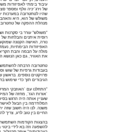
עיבוד בימתי לאפיזודות משלו
של וירג`יניה וולף ומספר סצ
שהיו לטחטרובה במערכות יחס
משולש של הוא, היא והאהבה
מנהלת ההפקה של טחטרובה 
"משולש" עורר בי סקרנות וש
רוסית איתנים והבלחות של 
נורה, האישה הקטנה שמוקעת
מולה על הבמה והבת הקריאה 
את האוויר, גם כאן הנושא ה
טחטרובה הרבתה להשתמש ב
בעבודות גרפיות של שוש וסר
פרויקטים נוספים. בראשון 
הגיבורים תוך כדי שימוש בחו
"התחלנו עם `האוזבקי המרק
`אורות הגז`, מחזה של המילט
שעניין אותה היה הרגש בסיפ
המלודרמה בין הבעל לאישה",
משנה. לנו היה חשוב שזה י
החיים בין טוב לרע, צריך ל
בהצגות הקודמות השתמשה בח
להשפעה וזה בא לידי ביטוי 