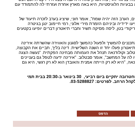
ה בבעיות הלוגיסטיות, היא באה מארץ אחרת ועזרתי לה להתמודד עם
, הערב הזה יהיה שמח", אומר חוני, שיציג בערב לזכרה תיעוד של
ו ידידיה וביניהם הזמרת מירי אלוני, רמי חיימוב ינגן בגיטרה
יקודי בטן, ליסה מסיקה תשיר וחברי תיאטרון דברים יופיעו בקטעים
תכננים להמשיך ולפעול כהמשך לסגנון והאווירה שהשרתה אירינה
אטרון פעלו יחד זו השנה השלישית. דינה בליך, תביים את הקבוצה,
טלוב וקולודנאה תנהל את העמותה מבחינה הפקתית. "נעשה הצגה
 לה על המחשב", אומר סבטלוב. "אירינה ידעה לטפל גם בעניינים
נאה, "היא לא רק הייתה אמנית והאובדן הוא לא רק רגשי, היא גם
אירוע לזכרה של אירינה טוחטרובה יתקיים ביום רביעי, 30 בינואר ב-20:30 בבית תמי
חב. לפרטים: 03-5288827.
הדפס