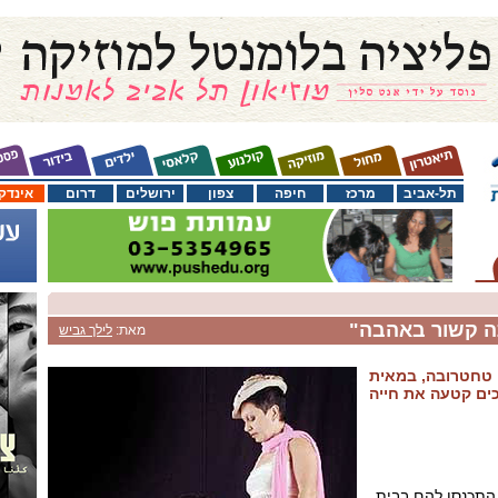
תל-אביב
מרכז
חיפה
צפון
ירושלים
דרום
אינדק
ה קשור באהבה"
מאת:
לילך גביש
 טחטרובה, במאית
כים קטעה את חייה
התכנסו להם בבית