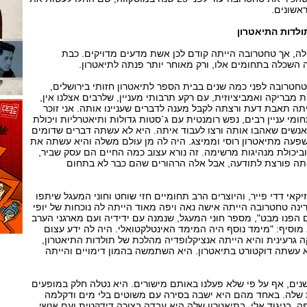
ראשונים.
לדות התיאטרון
ה, אך טחטרובה הייתה קודם לכן אשת מדעים מדויקים. כבת
שכלה בתחומים אלו, ורק מאוחר יותר פנתה לתיאטרון.
טחטרובה לפני כמה שנים בבית הספר לתיאטרון חזותי בירושלים,
 מבריקה ואמביציוזית, עם רקע תרבותי מעניין, שלרבים אצלנו אין,
תה תאבת דעת ורצתה לקבל מענה לדברים שעניינו אותה. אני זוכר
מי עניין רבים, נפש רומנטית עם ג`סטות גדולות ותיאטרליות ויכולת
אנשים שאהבו אותה ורצו לעבוד איתה. היא לא עשתה דברים שדומים
שפעה מתיאטרון רוסי וממיצג. היה לה מן עולם משלה והיא עשתה את
ביכולת מנהיגות מרשימה. זה נורא עצוב כמה החיים הם עסק שביר,
יתה פורצת לתודעה, אבל אלה הרהורים שהם כבר לא בתחום
קאי דדי פייר, והיוצרים הרב תחומיים חזי שוחט וחוני המעגל שיתפו
רינה טחטרובה הייתה אישה נאה ויפה מאוד הייתה לה נוכחות של יופי
 הפנו מבט", מספר חוני המעגל, שנמנה עם ידידיה ועם מארגני הערב
א מוסיף: "מימד נוסף היה המימד האינטלקטואלי. היה לה ידע עצום
ה גרעינית והיא הייתה אנציקלופדיה מהלכת של תולדות התיאטרון,
יא עשתה דוקטורט בתיאטרון. היא השתמשה בהמון דימויים והייתה
שנים, אף על פי שלא פעלנו באותם מישורים. היא נטלה חלק במופעים
 שלה. באחד מהם היא ישבה בסירה עם משוטים בלי מים ודקלמה
פה. בניגוד אלי, בתיאטרון שלה היא עבדה בצורה דידקטית ועם אנשי