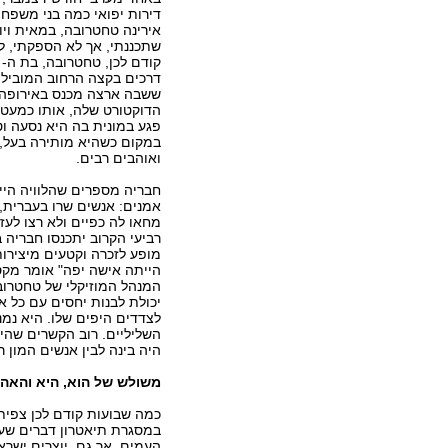
דירות יפואי כמה בני משפחה
אירינה טחטרובה, במאית ויו
שתכננתי, אך לא הספקתי, לר
דרכים בקצה הרחוב המוביל 
ששבה ארצה מכנס באירופה,
הדוקטורט שלה, אותו כמעט 
פגע במונית בה היא נסעה ו
במקום כשהיא מותירה בעל, 
ואוהבים רבים.
חבריה מספרים שהלוויה היית
אמנים: אנשים שרו בעברית, 
מחאו לה כפיים ולא רצו לעז
רביעי הקרוב יתכנסו חבריה ב
מופע לזכרה וקטעים מיצירות
הייתה אישה יפה" אומר מקס
המנהל המוזיקלי של טחטרוב
יכולת לבנות יחסים עם כל 
לצדדים היפים שלו. היא נמ
השליליים. רוב הקשרים שהיו
היה בינה לבין אנשים המון ר
משולש של הוא, היא והאה
כמה שבועות קודם לכן צפית
במסגרת תיאטרון דברים שעמד
העמים, אך גם יוצרים ישרא