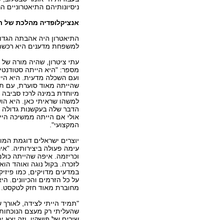
ניסיונותיהם התיאטרוניים ה
אנציקלופדיה מהלכת של תו
התיאטרון היה אהבתה הגדול
למשפחת מדענים היא רכשה ה
עתי ציטרון, שהיה מורה של 
מספר: "היא הייתה סטודנטית
ועם השכלה מדעית. היא היי
שהייתה מאוד סוערת, עם תחו
מיוחדת במינה לרכז סביבה 
למשהו שראיתי כאן. היא הו
הדבר שלה בעקשנות גדולה ו
אולי אם הייתה ממשיכה הי
המקצועי".
יוצרים ישראלים דוגמת המוזי
עימה פעולה ביצירותיה. "אי
וכריזמה. איפה שהייתה כולם
לזכרה. בקול נוגה ואוהד הו
במדעים מדויקים, כמו פיזיק
על כל הזרמים והכיוונים. ה
מחוברת מאוד חזק לטקסט.
"תמיד הייתי לצידה, לאורך 
שהעליתי רק מעצם הנוכחות
שירים של פושקין, וזה יצא י