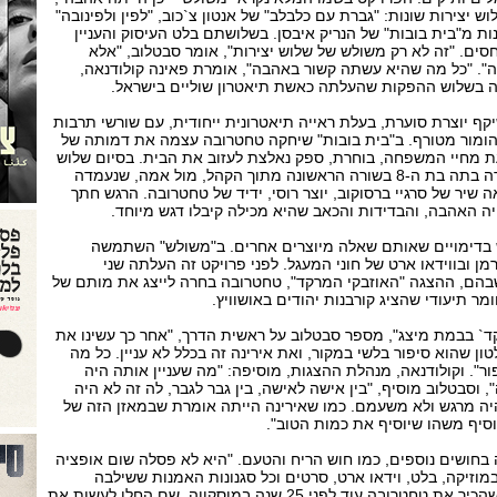
ש יצירות שונות: "גברת עם כלבלב" של אנטון צ`כוב, "לפין ולפינובה"
נות מ"בית בובות" של הנריק איבסן. בשלושתם בלט העיסוק והעניין
ים. "זה לא רק משולש של שלוש יצירות", אומר סבטלוב, "אלא
". "כל מה שהיא עשתה קשור באהבה", אומרת פאינה קולודנאה,
בשלוש ההפקות שהעלתה כאשת תיאטרון שוליים בישראל.
יקף יוצרת סוערת, בעלת ראייה תיאטרונית ייחודית, עם שורשי תרבות
הומור מטורף. ב"בית בובות" שיחקה טחטרובה עצמה את דמותה של
 מחיי המשפחה, בוחרת, ספק נאלצת לעזוב את הבית. בסיום שלוש
האפיזודות הבימתיות, נעמדה בתה בת ה-8 בשורה הראשונה מתוך הקהל, מול אמה, שנעמדה
שיר של סרגיי ברסוקוב, יוצר רוסי, ידיד של טחטרובה. הרגש חתך
יה האהבה, והבדידות והכאב שהיא מכילה קיבלו דגש מיוחד.
דימויים שאותם שאלה מיוצרים אחרים. ב"משולש" השתמשה
מן ובווידאו ארט של חוני המעגל. לפני פרויקט זה העלתה שני
שבהם, ההצגה "האוזבקי המרקד", טחטרובה בחרה לייצג את מותם של
מר תיעודי שהציג קורבנות יהודים באושוויץ.
ד` בבמת מיצג", מספר סבטלוב על ראשית הדרך, "אחר כך עשינו את
ון שהוא סיפור בלשי במקור, ואת אירינה זה בכלל לא עניין. כל מה
ור". וקולודנאה, מנהלת ההצגות, מוסיפה: "מה שעניין אותה היה
 וסבטלוב מוסיף, "בין אישה לאישה, בין גבר לגבר, לה זה לא היה
היה מרגש ולא משעמם. כמו שאירינה הייתה אומרת שבמאזן הזה של
הוסיף משהו שיוסיף את כמות הטוב".
ושים נוספים, כמו חוש הריח והטעם. "היא לא פסלה שום אופציה
במוזיקה, בלט, וידאו ארט, סרטים וכל סגנונות האמנות ששילבה
בעבודותיה" אומר סבטלוב, שהכיר את טחטרובה עוד לפני 25 שנה במוסקווה, שם החלו לעשות את