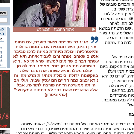
 וחברים טובים של
צרת שוליים,
איין. כמה לילות
קודם לכן, טחטרובה, בת ה- 46, נהרגה בתאונת
לביתה, לאחר
 שם הרצתה בנושא
מתוך ההצגה ``המשולש``
לוח
והשלימה. נהג צעיר
האי
טחטרובה נהרגה
א
אני זוכר שהייתה מאוד סוערת, עם תחומי
ילדה בת שמונה
עניין רבים, נפש רומנטית עם ג`סטות גדולות
2
ותיאטרליות ויכולת מיוחדת במינה לרכז סביבה
9
אנשים שאהבו אותה ורצו לעבוד איתה. היא לא
ה לוויה של
16
עשתה דברים שדומים למשהו שראיתי כאן. היא
23
צרפתית ורוסית,
30
הושפעה מתיאטרון רוסי וממיצג. היה לה מן
וב את המקום. ביום
עולם משלה והיא עשתה את הדבר שלה
בית תמי ויעלו
בעקשנות גדולה וביכולת מנהיגות מרשימה. זה
יה. "קודם כל היא
נורא עצוב כמה החיים הם עסק שביר, אולי אם
ים סבטלוב,
הייתה ממשיכה הייתה פורצת לתודעה, אבל
ה, "הייתה לה
אלה הרהורים שהם כבר לא בתחום המקצועי"
אדם, בהתאם
(עתי ציטרון)
נעה מהצדדים
 לה נבעו מאהבה,
גש".
בה
י בפרויקט הבימתי האחרון של טחטרובה "משולש", שאותו עשתה
ה בראשו וריכז סביבה יוצרים מתחומים שונים, רובם יוצאי חבר
לים ותיקים. הפרויקט בשמו המלא נקרא "משולש – כן הייתה אהבה",