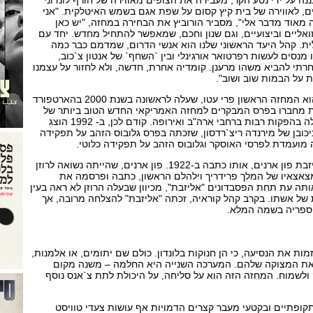
ה על ידי נטע הקר, מעבירה את הצופים מאווירה של חורף לונדוני
ם, לאווירה של בית קיץ קסום על שפת אגם בשמש האיטלקית. "אני
 מאוד מדבר אלי", מסביר הורוביץ את הבחירה במחזה, "יש כאן
אליים וביצועיים, וגם שנון וחכם, שמאפשר להתחיל מחדש. יחד עם
ית. קהל היעד הראשוני שלנו הוא אנשי הדרום, שמדמם כבר כמה
מנסים לעשות רפרטואר אורגינלי ובין `השחף` של אנטון צ`כוב,
רתי להביא משהו מרענן. קומדיה אחרת, חדשה, ולא לחזור על עצמנו
 על הבמות שוב ושוב".
המחזה מאת מתיו בארבר הוא המחזה הראשון פרי עטו, שעלה לראשונה בשנת 2000 בהארטפורד
, וזיכה את מחברו בפרס המבקרים למחזה האמריקאי החדש הטוב ביותר של
אותה שנה, ולאחר מכן הועלה בהפקות רבות ברחבי ארה"ב ואירופה. קודם לכן, ב- 1992 הוצג
כובן של מירנדה ריצ`רדסון, שזכתה בפרס גלובוס הזהב על תפקידה
תה מועמדת לפרסי האוסקר וגלובוס הזהב על תפקידה כלוטי.
לשני אלו קדם ספרה של אליזבת פון ארנים, אותו כתבה ב-1922. פון ארנים, שהייתה נשואה לרוזן
 מצאצאיו של המלך פרידריך וילהלם הראשון, כתבה ופרסמה את
אותה עת תחת הפסבדונים "אליזבת", מכיוון שבעלה הרוזן לא ראה בעין
 של אשתו. בקרב קהל קוראיה, זכתה "אליזבת" להצלחה מרובה, אך
ספריה בשמה המלא.
מות את הנסיעה, כי הן חנוקות בלונדון. כולם שם יתומים, או אלמנות,
 את המצוקה שלהם. המערכה השנייה היא החלמה – משנה מקום
ולשמוח. המחזה הזה הוא על סליחה, על היכולת לתת צ`אנס נוסף
קופתיים ובקטעי מעבר קצרים הדמויות אף עושות צעדי טוויסט