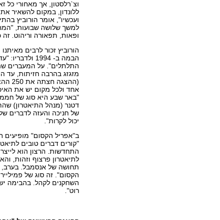
וצ`רלסטון, אך מאחורי כל ז
ללונדון, במקום להשאיר את
ועכשיו", אומר הורוביץ בה
ופאות, תפאורה וריהוט. זה 
הורוביץ זכור לרבים מאיתנו
הבמה ב- 1994 ו
התלתלים". על המעברים שהוא
מזגזג בהרבה חזיתות, עד היו
(ההצג
אחד ולכל מקום יש את האיכו
"באר שבע היא סוג של חממה
דטנר (מנהל התיאטרון) שהת
של חניכה והעזה לדברים של
יכול לקרות".
ב"אפריל הקסום" מופיעים 
לתיאטרון פרצוף וזהות, והא
תחושה של אנסמבל. בערב, ח
הקסום". זה סוג של פמיליירי
השחקנים לקהל. בהבימה יש א
רוט".