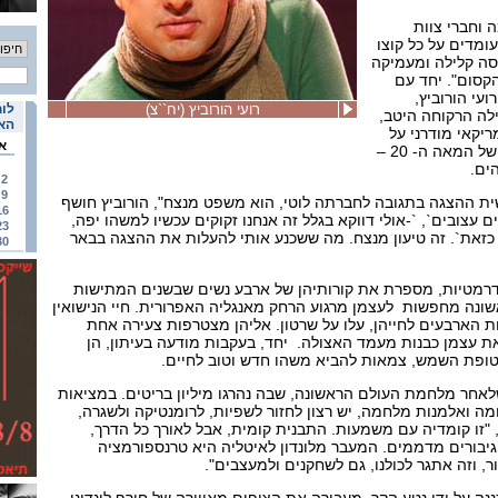
 וחברי צוות
ומדים על כל קוצו
סה קלילה ומעמיקה
קסום". יחד עם
עי הורוביץ,
רועי הורוביץ (יח``צ)
לוח
לה הרקוחה היטב,
האי
יקאי מודרני על
א
נשים בריטיות בשנות ה- 20 של המאה ה- 20 –
ים.
2
9
ת ההצגה בתגובה לחברתה לוטי, הוא משפט מנצח", הורוביץ חושף
16
 עצובים`, `-אולי דווקא בגלל זה אנחנו זקוקים עכשיו למשהו יפה,
23
 כזאת`. זה טיעון מנצח. מה ששכנע אותי להעלות את ההצגה בבאר
30
דרמטיות, מספרת את קורותיהן של ארבע נשים שבשנים המתישות
נה מחפשות לעצמן מרגוע הרחק מאנגליה האפרורית. חיי הנישואין
ת הארבעים לחייהן, עלו על שרטון. אליהן מצטרפות צעירה אחת
ת עצמן כבנות מעמד האצולה. יחד, בעקבות מודעה בעיתון, הן
טופת השמש, צמאות להביא משהו חדש וטוב לחיים.
חר מלחמת העולם הראשונה, שבה נהרגו מיליון בריטים. במציאות
 ואלמנות מלחמה, יש רצון לחזור לשפיות, לרומנטיקה ולשגרה,
, "זו קומדיה עם משמעות. התבנית קומית, אבל לאורך כל הדרך,
בורים מדממים. המעבר מלונדון לאיטליה היא טרנספורמציה
, וזה אתגר לכולנו, גם לשחקנים ולמעצבים".