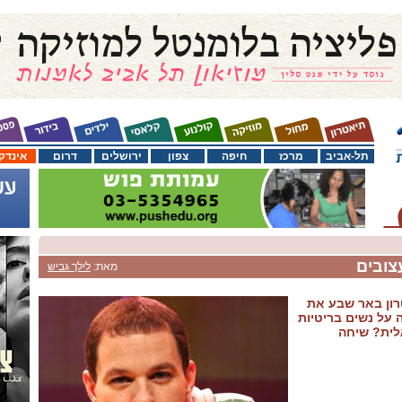
תל-אביב
מרכז
חיפה
צפון
ירושלים
דרום
אינדק
צובים
מאת:
לילך גביש
טרון באר שבע את
על נשים בריטיות
לית? שיחה