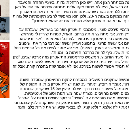
את מסתתר רצון אחר. "יש כאן הרחקת עדות. בעיניי ההזרה והמעבר
 זה בישראל, היא לא פחות אקטואלית ממחזה שנכתב אד הוק על כאן
תייחסו ללחימה בעזה שהשביתה את העיר ויחד איתה את התיאטרון
למשך שלושה שבועות, "המחזה ממוקם בשנות ה-20, ולכן הוא מאפשר להציג תקופתיות של גזרות
כיף. אני אוהב תיאטרון שלא מסתיר את זה שהוא תיאטרון".
 מ"מיי פירסט סוני", מסממני תיאטרון הפרינג` בישראל, שעלתה על
לדבריו: "עדיין חיה. אני מתרוצץ איתה ברחבי הארץ, למרות שירדו לי מהראש
 עושה בין תיאטרון רפרטוארי לפרינג` הוא אומר: "אני יודע שאני
ם אני עושה פרינג` בתמונע ועדיין עושה עם רמי ברוך את `שעונים`
ה חצתה את 250 ההצגות וממשיכה בארץ ובעולם). אני לא אוהב לשים את כל הביצים בסל
יות שלו. כיף להיות בהרבה חזיתות בו זמנית".
" מעיד הורוביץ, המשמש כדרמטורג התיאטרון מזה ארבע שנים, "נתן
חיל שם, יצר בית גידול של שחקנים צעירים. אפשר לעשות שם סוג
א תמיד אפשר לעשות במרכז, אני לא אומר שזה בהכרח קורה, אבל זה
חמישה שחקנים הפועלים במסגרת להקת התיאטרון שנוסדה השנה.
"קורים דברים טובים לתיאטרון", אומר הורוביץ, "אחרי 35 שנה יש לתיאטרון בית. זו תקופה של
התחדשות. הרצון הוא לייצר אנסמבל שיעבור כברת דרך. יש לנו גרעין של 15 שחקנים, שנותנים
מנים חשים מחויבים. נוצרת שפה משותפת וסוג של אינטימיות.
מישה מהם מופיעים עם "משיח" ובבוקר עושים חזרות על "אפריל
ות מאוד נכונה, הדוקה. נוצר משהו עמוק בין השחקנים לבין עצמם ובין
ת גילה אלמגור וליא קניג, לנו בבאר שבע יש את לירית בלבן וחנה