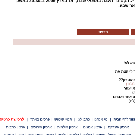
קסום" תעלה במוצאי שבת, 14 במרץ
2009
ב-20:30 במשכן
אר שבע.
הדפס
וא לא!
 לי קצת את
יאטרון??
 יעזור
)
 אחד ואבדנו
לת)
פוך לדף הבית
|
מי אנחנו
|
כתבו לנו
|
תנאי שימוש
|
פרסום באתר
|
לרכישת כרטיס
ארכיון אינדקס
|
ארכיון אמנים
|
ארכיון אולמות
|
ארכיון אירועים
|
ארכיון כתבות