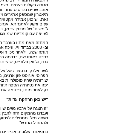
התפאורה המודולרית, שתוכננ
מגובה בקולות רעמים וגשמי
אוהב שניים בכרטיס אחד. זה
תיאטרון שמספק אתגרים ויזו
זאת, יש כאן אמירה אקטואל
שנים וזקוק לאתנחתא. אנחנו 
ל`משיח` של מרטין שרמן, בח
לעייפה עם קומדיות שמוצגות
וב- 2003 בברודוויי
כסרט באותו שם, כדרמה בכי
כרוז, וג`ואן פלורייט, שהיי
הפרוסי אוגוסט פון ארנים,
יצירותיה שהיו פופולריות ב
יפה את נטיותיה הספרותיות
רק לאחר מותו, פרסמה את 
"יש כאן הרחקת עדות"
"זו הצגה על ארבע נשים שיוז
ועבדנו מהמקום הזה להבין
משנה מזל. מתחילים לצחוק 
ולהתחיל מחדש".
בתפאורה שלובים אביזרים ת