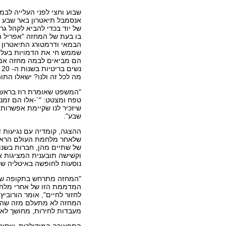
שבוע וחצי לפני העלייה לבמה
אנסמבל תיאטרון באר שבע ע
של יוד בכדי להביא לקהל גר
בו בעת של המחזה "אפריל ה
הבמאי ודרמטורג התיאטרון רו
שממש חי את הדמויות בעלי
הם מביאים לבמה מחזה אמר
מה לכל זה ולנו? ישאלו התוה
"המשפט שאומרת רוז בראשי
טפח ומצטט: "`-אלו הם זמנים
שיזכיר לנו שקיימת אפשרות
שבע".
ההצגה, קומדיה עם נגיעות 
שלאחר מלחמת העולם הראשו
של שתיים מהן, חברות בשנו
וקשישה תובענית המציגות א
נוסעות לחופשה באיטליה ש
"המחזה מתרחש בתקופה שלא
המדממת הזו של אחרי מלחמה
לחזור לחיים", אומר הורוביץ
המחזה לא מתעלם מזה שהגי
מעבדות לחירות, מחושך לאור