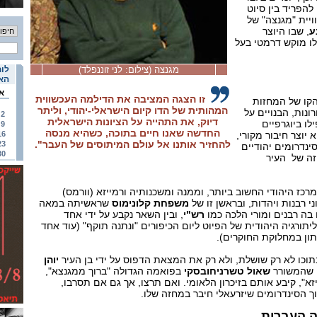
להפריד בין סיוט
יית "מגנצה" של
ע
, שבו היוצר
לו מוקש דרמטי בעל
מגנצה (צילום: לני זוננפלד)
לוח
האי
א
זו הצגה המציבה את הדילמה העכשווית
הקו של המחזות
המהותית של הדו קיום הישראלי-יהודי, וליתר
נות, הבנויים על
2
דיוק, את התהייה על הציונות הישראלית
לו ביוגרפיים
9
החדשה שאנו חיים בתוכה, כשהיא מנסה
וצר חיבור מקורי,
16
להחזיר אותנו אל עולם המיתוסים של העבר".
23
סינדרומים יהודיים
30
זה של העיר
כז היהודי החשוב ביותר, וממנה ומשכנותיה ורמייזא (וורמס)
ני רבנות ויהדות, ובראשן זו של
משפחת קלונימוס
שראשיתה במאה
בה רבנים ומורי הלכה כמו
רש"י
, ובין השאר נקבע על ידי אחד
תורגיה היהודית של הפיוט ליום הכיפורים "ונתנה תוקף" (עוד אחד
ון במחלוקת החוקרים).
וכו לא רק שושלת, ולא רק את המצאת הדפוס על ידי בן העיר
יוהן
, שהמשורר
שאול טשרניחובסקי
בפואמה הגדולה "ברוך ממגנצא",
זא", קיבע אותם בזיכרון הלאומי. ואם תרצו, אך גם אם תסרבו,
ך הסינדרומים שיזרעאלי חיבר במחזה שלו.
 העברית