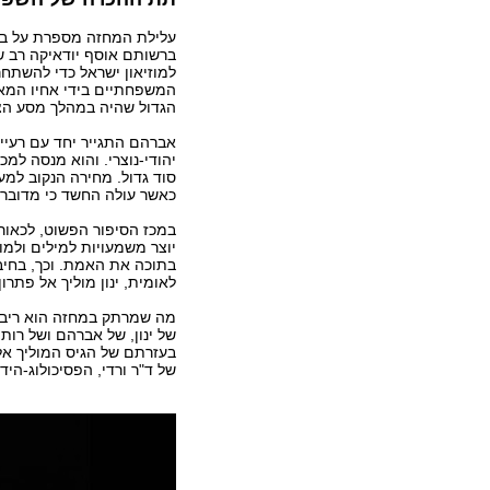
עלילת המחזה מספרת על בני
ברשותם אוסף יודאיקה רב שנ
למוזיאון ישראל כדי להשת
המשפחתיים בידי אחיו המאו
הגדול שהיה במהלך מסע הצלב ה
אברהם התגייר יחד עם רעיית
יהודי-נוצרי. והוא מנסה למכ
סוד גדול. מחירה הנקוב ל
כאשר עולה החשד כי מדובר ב
במכז הסיפור הפשוט, לכאורה
יוצר משמעויות למילים ולמו
בתוכה את האמת. וכך, בחיבור
לאומית, ינון מוליך אל פתר
מה שמרתק במחזה הוא ריבוי 
של ינון, של אברהם ושל רו
בעזרתם של הגיס המוליך אל
של ד"ר ורדי, הפסיכולוג-ה