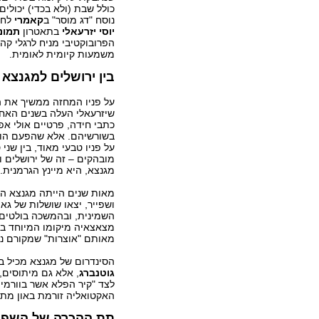
כולל שבת (ולא בכדי) יכולים 
נוסח "דג מוסר" ב
קאמרי
לחוו
יוסי יזרעאלי
בתאטרון
תמונ
הפרובוקטיבי מניח לרגלי קה
משמעות קיומית לאומית.
בין ירושלים למגנצא
על פניו המחזה ממשיך את 
שיזרעאלי העלה בשנים האחרו
כתבי חידה, פרטיים אולי אפי
בשורשיהם. אלא שהפעם הוא י
על פניו טבעי מאוד, בין שני 
מובהקים – זה של ירושלים ו
מגנצא, היא מיינץ הגרמנית.
מאות שנים הייתה מגנצא המר
ושפייר, יצאו שושלות של גאו
השמינית, ובהמשכה בולטים 
מצאצאיה מיקומו המיוחד בלי
מאותם "אוצרות" שמקורם נת
הסינדרום של מגנצא מכיל בת
גוטנברג
, אלא גם מיתוסים
לצד "קיר הפלא אשר בוורמיי
האקטואליה זורמת באון מתו
תת ההכרה של השפה