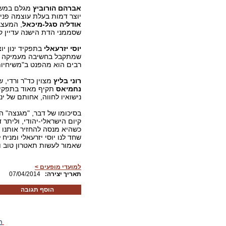
אברהם הורוביץ
מגלם במשח
יוצר דמות בעלת עוצמה פנימ
אודליה סגל-מיכאל
, המעצב
שסממני הדת הישנה עדיין קי
יוסי יזרעאלי
בתפקיד ינון יו
שמתקבל בחשיבה מעמיקה ובר
רבים הוא מהפנט ב"משיחיות
רוני בליץ
מצוין כד"ר ורדי, 
נחמיאס
תקיף מאוד בתפקיד
נישואיו לחווה, אחותם של ינ
בסיכומו של דבר, "מגנצה" 
קיום הישראלי-יהודי, וליתר
כשהיא מנסה להחזיר אותנו 
שחד לנו יוסי יזרעאלי ומניח
שאמור לעשות תאטרון טוב ו
למועדי מופעים >
:תאריך יצירה
07/04/2014
הוסף תגובה
ה