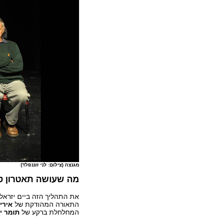
מגנצה (צילום: לני זוננפלד)
מה שעושה תאטרון ט
את התהליך הזה ביים יזראל
התאורה המהודקת של
אירי
המחלחלת ברקע של
תומר י