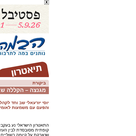
ביקורת
מגנצה – הקללה ש
יוסי יזרעאלי שב וחד לקהל
והפעם עם משמעות לאומית
התאטרון הישראלי נע בעקביו
קופתית מסובסדת לבין העז
שנאבקת על קיומה בשוליים. ו