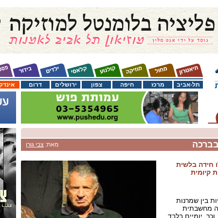
תל-אביב
מרכז
חיפה
צפון
ירושלים
דרום
אינדק
בברכה
מאת:
צבי גורן
ו חידה בלשית
 קיומית
ת בין שמרנות
ה מחשבתית
כך, יומיים בלבד