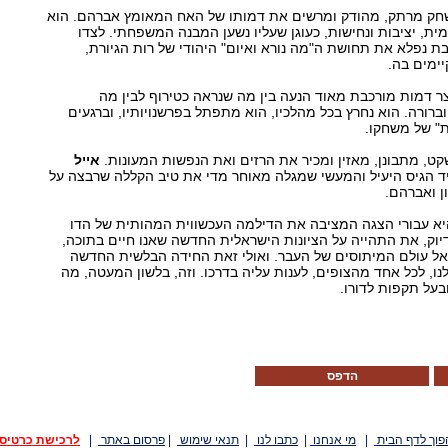
ק מרתק, מהודק ומרשים את דמותו של האח המאומץ אברהם. הוא
ית, יציבות ונחישות, כעוגן שעליו נשען המבנה המשפחתי. לצדו
ת נפלא את תחושת ה"מה נורא ואיום" היהודי של רות הגיורת,
ימים בה.
צר דמות מורכבת מאוד הנעה בין מה שנראה כטירוף לבין מה
ורה. הוא נחרץ בכל מהלכיו, הוא מתפתל בפרשנויותיו, וברגעים
" של משחקו.
שקט, מתבונן, מאזין ומכיר את הרזים ואת הנפשות המעונות.
אייל
 הגיס היעיל והמעשי שמגלה מאוחר מדי את טיב הקללה שרבצה על
ון ואברהם.
היא עבורי הצגה המציבה את הדילמה העכשווית המהותית של הדו
 דיוק, את התהייה על הציונות הישראלית החדשה שאנו חיים בתוכה,
אל עולם המיתוסים של העבר. ואולי זאת החידה הבלשית החדשה
 לנו, לכל אחד מהצופים, לענות עליה בדרכו. וזה, בלשון המעטה, מה
בעל תקפות לדורו.
הדפס
פוך לדף הבית
|
מי אנחנו
|
כתבו לנו
|
תנאי שימוש
|
פרסום באתר
|
לרכישת כרטיס