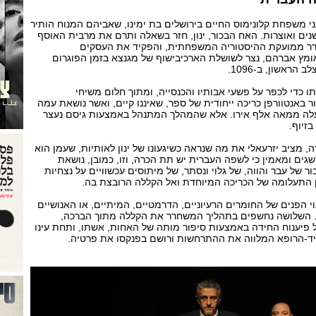
 משפחת קלונימוס החיים בירושלים בת ימינו, שאביהם המנוח הותיר
ים ואוצרות. האח הבכור, ינון, חזר בשאלה ותרם את מרבית האוסף
חרר ממועקת ההיסטוריה המשפחתית, והפקיד את העסקים
מץ אברהם, נצר לשושלת הארכיבישוף של מגנצא בזמן הפוגרום
ראשון, ב-1096.
ו כדי לכפר על פשעי אבותיו והכנסייה, ומתוך חלום משיחי
ור באנטוורפן כריכה ייחודית של ספר, שאיננו קיים, ואשר נושאת עמה
מעלה ממאה אלף אירו. אלא שהמהלך המתנהל באמצעות גיסם נעצר
זיוף.
, מציב יזרעאלי את מה שנראה כשיגעונו של ינון לאותיות, שעמן הוא
שגים ומאמין כי לשפה העברית יש תת הכרה, וזו, כמובן, נושאת
 של עבר והווה, של גלוי ונסתר, של מיתוסים עכשוויים על נצחיות
ון התעלומה של הכריכה המיוחדת ואל הקללה הרובצת בה.
הפנים של החומרים הרעיוניים, הדרמטיים, המיתיים, או האנושיים
ת. השלושה נחשפים בתהליך המשחרר את הקללה מתוך הברכה,
 פיענוח החידה באמצעות סיפור מותה של האחות, אשתו, ותחת עינו
ידיד-הרופא המלווה את ההתרחשות ורושם בפנקסו את פרטיה.