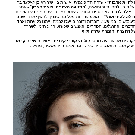
להיות אויבות
" - שיחה חד פעמית ואישית בין שיר ראובן לאלעד בר
שלום בין לסביות והומואים, "
התנועה הציונית יוצאת הארון
" - עמרי
 אילני לכבוד צאת ספרו החדש שעוסק בצד הנועז, המפתיע והנשכח
 ולא להתראות
!" - מופע פרידות מכל מה שצריך להעיף אחרי שנים
שהמציאות בארץ לא נתנה רגע לנשום. במופע 7 דוברות ודוברים יעלו לבמה וייתנו כל אחת ואחד
דברים, ההרגלים, הפחדים והאנשים שפשוט הגיע הזמן לשחרר
ל היוצרת והזמרת שירה זלוף
.
 מקבצים של ארבעה
סרטי קולנוע קווירי קצרים
באוצרות
שירה קרמר
שוק אמניות ואמנים יד שניה דוכני אמנות וידמשעיה, מוזיקה