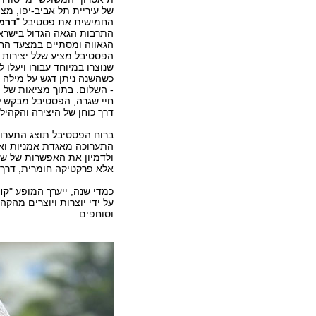
של עיריית תל אביב-יפו, מצ
החמישית את פסטיבל "
דרמ
התרבות הגאה הגדול בישרא
הגאווה ומסתיים במצעד החג
הפסטיבל מציע שלל יצירות י
שנוצרו במיוחד עבורו ויעלו 
כשהשנה ניתן דגש על מילה 
- השלום. בתוך מציאות של 
חיי שגרה, הפסטיבל מבקש 
דרך כוחן של היצירה והקהיל
ברוח הפסטיבל תוצג התערוכ
התערוכה מאגדת אמניות ואמ
ולדמיון את האפשרות של של
אלא פרקטיקה חומרית, דרך 
כמדי שנה, ייערך המופע "
קוו
על ידי יוצרות ויוצרים מהק
וסוחפים.