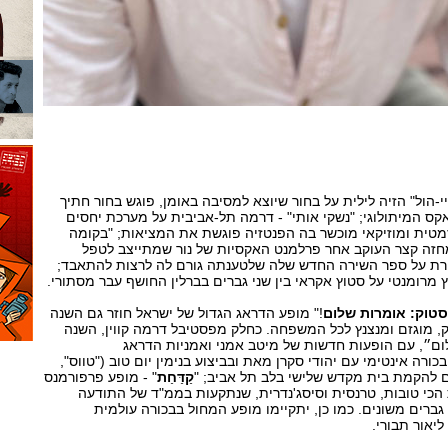
י-הול" הזיה לילית על בחור שיוצא למסיבה באומן, פוגש בחור חתיך
ס המיתולוגי; "נשקי אותי" - דרמה תל-אביבית על מערכת יחסים
יזמטית ומוזיקאי מוכשר בה הפנטזיה פוגשת את המציאות; "בקומה
מחזה קצר העוקב אחר פרלמנט האקסיות של נור שמתייצב לטפל
רת על ספר השירה החדש שלה שלטענתה גורם לה לרצות להתאבד;
ץ מרומנטי על סטוץ אקראי בין שני גברים בברלין החושף עבר מסתורי.
גסטוק: אומרות שלום
!" מופע הדראג הגדול של ישראל חוזר גם השנה
ק, מוגזם ומנצנץ לכל המשפחה. כחלק מפסטיבל דרמה קווין, השנה
לום״, עם הופעות חדשות של מיטב אמני ואמניות הדראג
בכורה אינטימי עם יהודי סקרן מאת ובביצוע בנימין יום טוב ("טווס",
ם להקמת בית מקדש שלישי בלב תל אביב; "
קַדַּחַת
" - מופע פרפורמנס
 הכי טובות, טרנסית וסיסג'נדרית, שנתקעות בממ"ד של התודעה
גברים משונים. כמו כן, יתקיימו מופע המחול בבכורה עולמית
יאור תבורי.