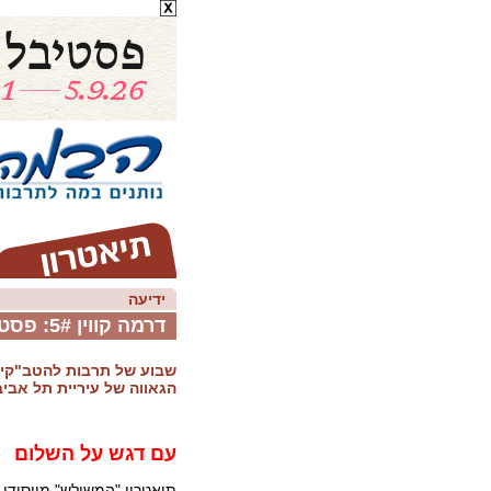
ידיעה
דרמה קווין 5#: פסטיבל תיאטרון גאה
שבוע של תרבות להטב"קית
הגאווה של עיריית תל אביב
עם דגש על השלום
תיאטרון "המשולש" מייסודו