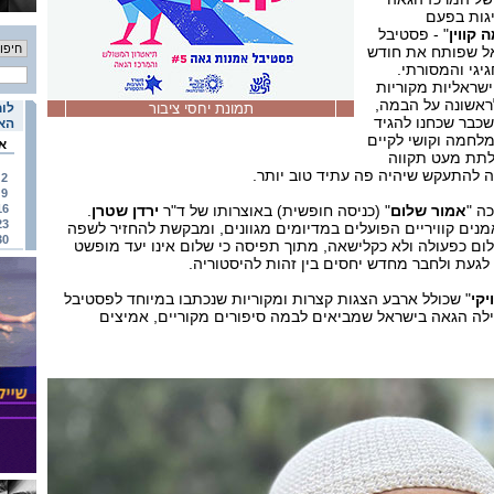
יגות בפעם
ה
קווין
" - פסטיבל
ל שפותח את חודש
יגי והמסורתי.
שראליות מקוריות
לראשונה על הבמה,
תמונת יחסי ציבור
לוח
שכבר שכחנו להגיד
האי
מלחמה וקושי לקיים
א
לתת מעט תקווה
ה להתעקש שיהיה פה עתיד טוב יותר.
2
9
ה "
אמור שלום
" (כניסה חופשית) באוצרותו של ד"ר
ירדן שטרן
.
16
23
נים קוויריים הפועלים במדיומים מגוונים, ומבקשת להחזיר לשפה
30
ום כפעולה ולא כקלישאה, מתוך תפיסה כי שלום אינו יעד מופשט
לגעת ולחבר מחדש יחסים בין זהות להיסטוריה.
יקי
" שכולל ארבע הצגות קצרות ומקוריות שנכתבו במיוחד לפסטיבל
הילה הגאה בישראל שמביאים לבמה סיפורים מקוריים, אמיצים