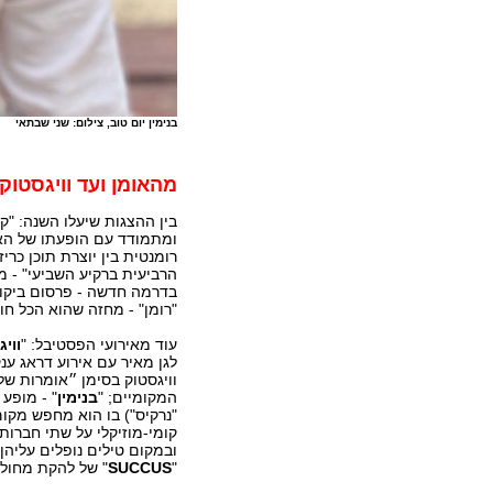
בנימין יום טוב, צילום: שני שבתאי
מהאומן ועד וויגסטוק
בין ההצגות שיעלו השנה: "קי
ומתמודד עם הופעתו של האק
רומנטית בין יוצרת תוכן כר
הרביעית ברקיע השביעי" - 
בדרמה חדשה - פרסום ביקו
"רומן" - מחזה שהוא הכל חו
עוד מאירועי הפסטיבל: "
ווי
לגן מאיר עם אירוע דראג ענ
וויגסטוק בסימן ״אומרות ש
המקומיים; "
בנימין
" - מופע 
"נרקיס") בו הוא מחפש מקו
קומי-מוזיקלי על שתי חברות
ובמקום טילים נופלים עליהן 
"
SUCCUS
" של להקת מחול ל