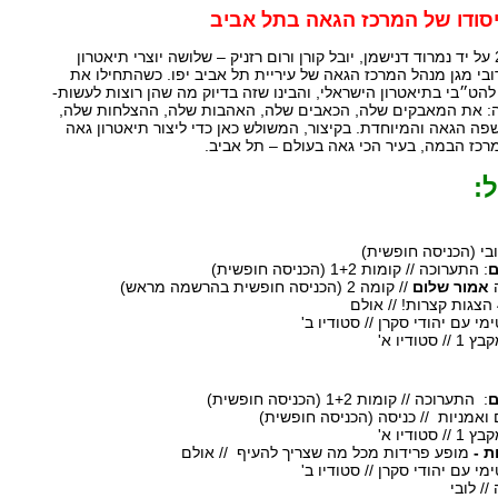
סודו של המרכז הגאה בתל אביב
התיאטרון הוקם בשנת 2021 על יד נמרוד דנישמן, יובל קורן ורום רזניק – שלושה יוצרי תיאטרון
בי מגן מנהל המרכז הגאה של עיריית תל אביב יפו. כשהתחילו את
 להט״בי בתיאטרון הישראלי, והבינו שזה בדיוק מה שהן רוצות לעשות-
: את המאבקים שלה, הכאבים שלה, האהבות שלה, ההצלחות שלה,
פה הגאה והמיוחדת. בקיצור, המשולש כאן כדי ליצור תיאטרון גאה
ז הבמה, בעיר הכי גאה בעולם – תל אביב.
:
ם
: התערוכה // קומות 1+2 (הכניסה חופשית)
אמור שלום
// קומה 2 (הכניסה חופשית בהרשמה מראש)
מי עם יהודי סקרן // סטודיו ב'
ם
: התערוכה // קומות 1+2 (הכניסה חופשית)
ת -
מופע פרידות מכל מה שצריך להעיף // אולם
מי עם יהודי סקרן // סטודיו ב'
// לובי