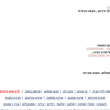
 עירום ...הצגה נוראית
עם הגזמת
03/06/)
תהיה רציני...
03/0)
שולש ..הצגה מביכה
פוך לדף הבית
|
מי אנחנו
|
כתבו לנו
|
תנאי שימוש
|
פרסום באתר
|
לרכישת כרטיס
ארכיון אינדקס
|
ארכיון אמנים
|
ארכיון אולמות
|
ארכיון אירועים
|
ארכיון כתבות
תיאטרון
|
מחול
|
מוזיקה
|
קולנוע
|
קלאסי
|
ילדים
|
בידור
|
פסטיבלים
|
עניין
|
אמנים