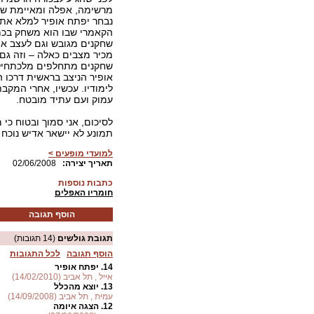
מרשימה, אפלה ומאיימת של 
נבחר יפתח אופיר למלא את 
הקאמרי שבו הוא משחק בכמ
שחקנים מגובש וגם לעצב את
מכיר מצבים כאלה – וזה גם
שחקנים מתחלפים מלכתחיל
אופיר הניצב בראשית דרכו 
לימודיו. עכשיו, אחרי המקב
עמוק ועם עתיד מובטח.
לסיכום, אני סמוך ובטוח כי
תמונע לא יישאר אדיש נוכח 
למועדי מופעים >
:תאריך יצירה
02/06/2008
כתבות נוספות
חומריו האפלים
הוסף תגובה
תגובת גולשים
(14 תגובות)
הוסף תגובה
לכל התגובות
14.
יפתח אופיר
אייל , תל אביב (14/02/2010)
13.
יוצא מהכלל
עמית , תל אביב (14/09/2008)
12.
הצגה איומה