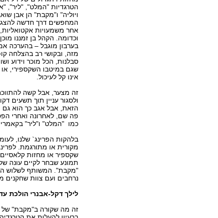
הטרגדיות "המלט", "ליר", "או
ויוליה" ו"מקבת" הן אבן שוא
המחפשים דרך חדשה להצגת
אחר משמעויות אקטואליות, 
וכדומה. הקהל בן זמננו מוכ
בערבון מוגבל – בהערכה אמ
מזה, ובקושי רב בהצלחה קופת
סבלנות, הכל מוכר וידוע וש
שגם במיטבו השקספירי, או 
אינו קל לעיכול.
זה מצער, אבל קשה להתווכח
ולסגור עניין תוך תשעים דק
הזאת, אבל אגב כך הוא גם 
פה שם, לאחרונה ואחרי הפס
כמו
"המלט" ו"ליר" בקאמרי 
בלהקות הפרינג` שלנו, לעומת
מקורית או מתורגמת. לפרינ
שקספיר או מחזות קלאסיים 
תמונע שבחר לקיים עונה שקס
"מקבת". המשותף לשלוש הה
נרחבים ועם צוות שחקנים מ
לילך דקל-אבנרי הולכת עד
זה מה שקורה ב"מקבת" של ל
ברעיון להעלות את הטרגדי