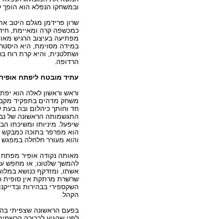
ובמשחקו הנפלא הוא הופך ל
שרון פרידמן מגלם היטב את 
כמכשפה קרה ומאיימת, חידת
מפתיעה בעיצוב הרגיש מאוד 
במידה מסוימת, היא היסטר
ושתלטנית, והיא קרת רוח ב
הרדופה.
עתיד מובטח ליפתח אופיר
וראש וראשון לאלה הוא יפתח 
משחק מדהים בתפקיד מקבת 
חד וחותך כיהלום ובה בעת 
התגשמותה הראשונה של נבוא
שיפעל. מיניותו ומשיכתו הב
הוא מפרפר בתוכה כמבקש לפר
והוא מעורר חלחלה במפגש ע
מאותה נקודה אופיר מפתח מ
להמשך שלטונו, או מחפש ער
אשתו, ומזדקף כנושא במלוא
שרשרת מרתקת אין סופית כמע
השקספירי בבהירות ובדייקנו
הקהל.
בפעם הראשונה שצפיתי בהצ
לפני שהגיע לבכורה הרשמית ע