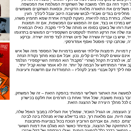
על הקיר הזה גם תלוי מושבה של השחקנית המגלמת את המכשפה.
ים משלימים את התאורה מלאת הדקויות, וכסאות השחקנים משמשים
חליפים בגדים ואבזרי-לבוש שעיצבה היטב ענבל ליבליך. העין
האלה, בוחרת במה להיאחז, נזעקת לנקודה אחרת שמא תחמיץ משהו,
ש במרכז או בצד, אם זה המפגש עם המכשפות, אם זה תמונות
ת רוחו של באנקו בסופו או מותה של ליידי מקבת. כאילו הבמאית
ונה שלה את הרקע החזותי לטקסטים השקספיריים המוגשים בתרגומו
ר, שיש בו עברית עשירה של פיוט ושירה לצד פרוזה ישירה. וברקע
ה, שכתבו קרני פוסטל ואסף אמדורסקי.
ן דמויות, תימצות עלילתי ושימוש בדמויות של המספר מזה ושל איש
אינם עושים לקהל חיים קלים, נכון. אבל אם נצא מתוך נקודת הנחה
, או למרבית הקהל (שהרי "מקבת" הוא המחזה השייקספירי הנלמד
ב אחרי המתרחש על הבמה קל יותר. זה לא אומר שהוא קביל יותר,
סח לילך דקל-אבנרי מציב לקהליו – התמודדות עם חדשנות ורעיונות
 למעשה את האתגר השלישי המהותי בהפקה הזאת – זה של המשחק.
דובר בצוות משובח, שכל אחד ואחת בו תורמים את חלקם בכישרון
 לכל מהלך היצירה של ההצגה הזאת.
ב העוצמה, או הגורל האכזר, שמוליך את העלילה במבוך האפל שלה,
שנה חיות, וגם מלאות רוך, כמו בדיאלוג שהיא מנהלת
בינה
ל
בינה
רצחם. כמוה, גם אברהם הורוביץ הנוכח בכול בצניעות-מתבוננת
 התחזוקה של ההצגה, ובמיוחד כאשר הוא מגלם את דמות השוער
 הנחשב בדרך כלל להפוגה קומית, ואילו בגרסתה של דקל-אבנרי