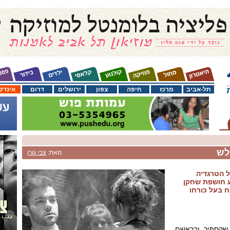
תל-אביב
מרכז
חיפה
צפון
ירושלים
דרום
אינדק
לש
מאת:
צבי גורן
 הטרגדיה
 חושפת שחקן
 בעל כורחו
 שקספיר, ובראשם