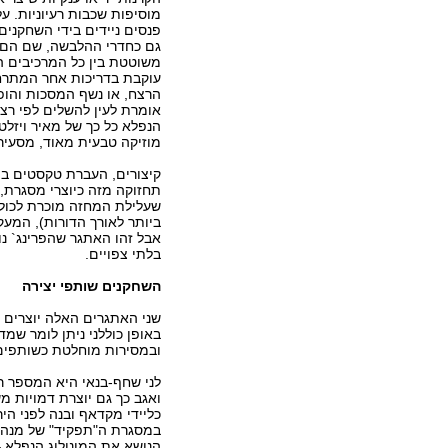
מוסיפות שכבות רעיוניות. 
פנסים ניידים בידי השחקנ
גם כחדרי ההלבשה, שם הם מ
משוטטת בין כל המרכיבים 
עוקבת בדריכות אחר המתרח
הרצח, או נשף המסכות והופע
אומרת לעין להשלים לפי רצ
הנפלא כל כך של מאיר ויזלטי
מוזיקה טבעית מאוד, מסעיר
קיצורים, העברת טקסטים בי
תחזוקה מזה כיוצרי מסגרת, 
שעלילת המחזה מוכרת לכולם
ביותר לאורך הדורות), המעק
אבל זהו האתגר שהפרינג` נו
בלתי צפויים.
השחקנים שותפי יצירה
שני האתגרים האלה יוצרים
באופן כוללני ניתן לומר שמ
ובמסירות מוחלטת כשותפים
לני שחף-בנאי היא המספר ר
ואגב כך גם יוצרת דמויות מ
כליידי מקדאף ובנה לפני הי
במסגרת ה"תפקיד" של מנהל
הנושא את המונולוג הנפלא –