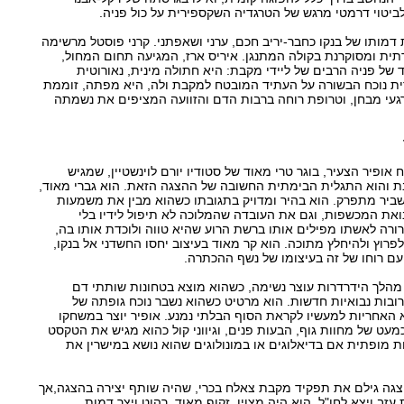
ביטוי דרמטי מרגש של הטרגדיה השקספירית על כול פניה.
דמותו של בנקו כחבר-יריב חכם, ערני ושאפתני. קרני פוסטל מרשימה
ית ומסוקרנת בקולה המתנגן. איריס ארז, המגיעה תחום המחול,
של פניה הרבים של ליידי מקבת: היא חתולה מינית, נאורוטית
ית נוכח הבשורה על העתיד המובטח למקבת ולה, היא מפתה, זוממת
רגעי מבחן, וטרופת רוחה ברבות הדם והזוועה המציפים את נשמתה
אופיר הצעיר, בוגר טרי מאוד של סטודיו יורם לוינשטיין, שמגיש
והוא התגלית הבימתית החשובה של ההצגה הזאת. הוא גברי מאוד,
שביר מתפרק. הוא בהיר ומדויק בתגובתו כשהוא מבין את משמעות
ת המכשפות, וגם את העובדה שהמלוכה לא תיפול לידיו בלי
רורה לאשתו מפילים אותו ברשת הרוע שהיא טווה ולוכדת אותו בה,
וץ ולהיחלץ מתוכה. הוא קר מאוד בעיצוב יחסו החשדני אל בנקו,
ם רוחו של זה בעיצומו של נשף ההכתרה.
הלך הידרדרות עוצר נשימה, כשהוא מוצא בטחונות שותתי דם
ובות נבואיות חדשות. הוא מרטיט כשהוא נשבר נוכח גופתה של
 האחריות למעשיו לקראת הסוף הבלתי נמנע. אופיר יוצר במשחקו
ט של מחוות גוף, הבעות פנים, וגיווני קול כהוא מגיש את הטקסט
ת מופתית אם בדיאלוגים או במונולוגים שהוא נושא במישרין את
גה גילם את תפקיד מקבת צאלח בכרי, שהיה שותף יצירה בהצגה,אך
זב ויצא לחו"ל. הוא היה מצוין, זקוף מאוד, רהוט ויצר דמות