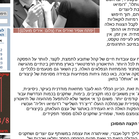
תלו", "רומיאו
בת ליוצרים
ם, תוך חיפוש
רמיזות לוקאליות
ן לקבל הצגות כאלה
נותית או ההפך
יפתח אופיר ואיריס ארז (צלום: איריס מועלם)
לוח
ית. אין זמן, אין
האי
ופע לעייפה טקסט,
א
במיטב התרגומים,
2
9
 עם עובדות חיים של קהל שתובע לתמצת, לקצר, לוותר על הפסקה
16
23
ות לכל היותר. התיאטרון הרפרטוארי בארץ מתרחק בינתיים מהגישה
30
מתנזר מהמחזות הנפלאים האלה, בין השאר גם מטעמים כלכליים.
קה ארוכה, באו כמה גיחות מפתיעות ובמידה מסוימת של קיצורים
או "אותלו" בחאן.
 זאת, הכיוון הכללי הוא לעבר מחזאות מודרנית בעיקר, ניסיונית,
ג` אין משאבים כמו תקציבים, בימות, שחקנים בכמות הנדרשת עבור
קודמים יותר. משום כך אי אפשר שלא להתפעל מההעזה של תיאטרון
פירית שבמהלכה הועלו "ריצ`רד השלישי" ו"רומיאו ויוליה" ועכשיו
פקות האלה היא העמידה באתגר של עצם העלאתן, בקיצורים
צומצם מאוד, שמחייב שחקנים לגלם מספר תפקידים.
 הקצה המסוכן
ילך דקל-אבנרי, שאיתגרה את עצמה במשותף עם יוצרים ושחקנים
ה הגדולה הזאת כך שאת מקום הטקסט החסר ימלאו שכבות של