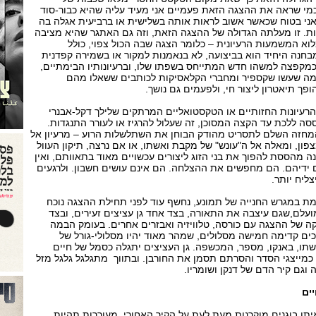
 כמי שראה את ההצגה הזאת פעמיים אני מעיד עליה שהיא כבור-סוד
ואני בטוח שכאשר אשוב לראות אותה בשלישית או ברביעית אגלה בה
נות. זו מעלתה הגדולה של ההצגה הזאת, וזה גם האתגר שהיא מציבה
וא המשמעות הרעיונית – כלומר הצגה שבה הכול צפוי, כולל
בחנה היחיד הוא בביצועה, לא בנאמנות למקור או בשמירה קפדנית
כמקפצה למשהו חדש המתייחס בשפתו שלו, וברעיונותיו הבימתיים,
מה שעשו שקספיר ומחברי הקלאסיקות לכותבים ששאלו מהם
פך תיאטרון ליצור חי, ולפעמים גם נושך.
עיונות החזותיים או הטקסטואליים המרתקים שלילך דקל-אבנרי
 ללכת עד הקצה המסוכן, זה שעלול להרגיז או לעורר התנגדות.
זה השלם לתסריט מהודק הבוחן את השתלשלות הרוע – מרעיון אל
ון, ומאלה אל ה"עונש" של מקבת ואשתו, או אם נרצה, תיקון העוול
נה מהססת להפוך את בני הזוג ליצורים עכשויים מאוד בתאוותם, ואין
ידיהם. הם מחפשים את ההצלחה. הם אינם עושים חשבון. ולרגעים
ליח יותר.
ת במגרש החנייה של תמונע, נחשף עוד לפני תחילת ההצגה נוכח
ועלם,שגם עיצבה את התאורה, בצד אחד גן עציצים זעירים, ובצד
ה של ההצגה עם כורסה, טלוויזיה ואבזרים אחרים. בעומק הבמה
ם קדימה חמישה מסלולים, שמהר מאוד יהיו מסלולי-גורל של
ו, באנקו, מספר, המכשפה. גן העציצים יתגלה כסמל של חיים
 כמייצגי הסדר והסרתם תסמן את החורבן. ובתווך
מתגלגל גלגל מזל
וגם קיר הדם של דנקן ושומריו.
ים
איתן בוגנים מוקרנות מעת לעת על הקיר האחורי, מעוררות תהיות,