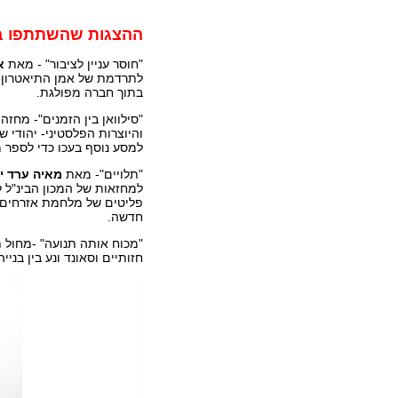
ההצגות שהשתתפו ב
"חוסר עניין לציבור" - מאת
א
לתרדמת של אמן התיאטרון הר
בתוך חברה מפולגת.
"סילוואן בין הזמנים"- מחז
למסע נוסף בעכו כדי לספר מ
"תלויים"- מאת
מאיה ערד
י
למחזאות של המכון הבינ"ל ל
חדשה.
"מכוח אותה תנועה" -מחול ת
חזותיים וסאונד ונע בין בני