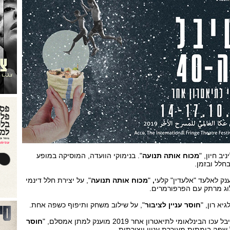
יב חיון, "
מכוח אותה תנועה
". בנימוקי הוועדה, המוסיקה במופע
חלל ובזמן.
נק לאלעד "אלעדין" קלעי
,
"
מכוח אותה תנועה
", על יצירת חלל דינמי
לוג מרתק עם הפרפורמרים.
יא רון, "
חוסר עניין לציבור
", על שילוב משחק ותיפוף כשפה אחת.
ומי לתיאטרון אחר 2019 מוענק למתן אמסלם, "
חוסר
 שפה בימתית מעוררת עניין ויצירתית.