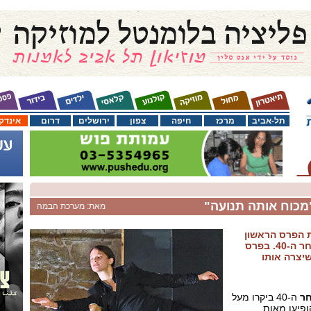
תל-אביב
מרכז
חיפה
צפון
ירושלים
דרום
אינדק
"מכוח אותה תנועה"
מאת: מערכת הבמה
 הפרס הראשון
בפסטיבל עכו לתיאטרון אחר ה-40. בפרס
שיצרה אותו
חר
ה-40 ביקרו מעל
הופיעו מאות