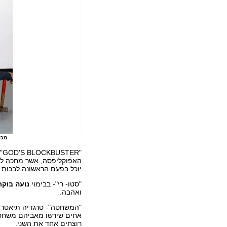
מכוח אותה תנועה, צ
"GOD'S BLOCKBUSTER"- יצירתן של
האפוקליפסה, אשר מחכה להס
יוכל בפעם הראשונה לבכות
"סטו- רי"- בבימוי
נועה בוקר
ואהבה.
"המשחטה"- טרגדיה תיאטרו
אחים שירשו מאביהם משחטה
רוצחים אחד את השני.