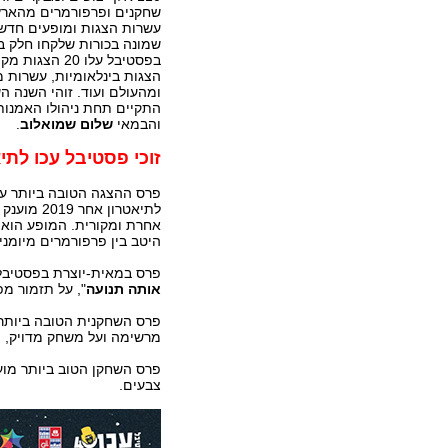
שחקנים ופרפורמרים מהארץ
עשרות הצגות ומופעים חדשי
שמונה בכורות שלקחו חלק 
בפסטיבל עלו 20 
הצגות בינלאומיות, עשרות 
ומהעולם ועוד. זוהי השנה ה
התקיים תחת ניהולו האמנות
והבמאי
שלום שמואלוב
.
זוכי פסטיבל עכו לתיאט
פרס ההצגה הטובה ביותר ע"ש
לתיאטרון אחר 2019 מוענק להצגה "
אחרת ומקורית. המופע הוא
היטב בין פרפורמרים מיומני
פרס במאית-יוצרת בפסטיבל עכו הבינלאומ
אותה תנועה
", על תזמור מפ
פרס השחקנית הטובה ביותר מ
מרשימה ועל משחק מדויק, מ
פרס השחקן הטוב ביותר מוע
צבעים.