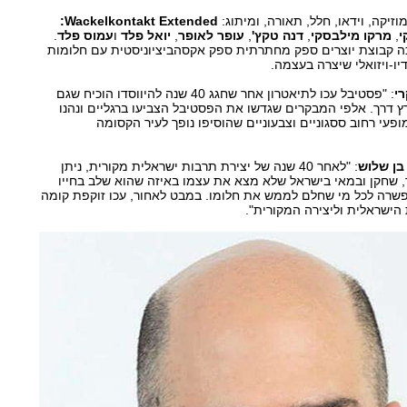
מוזיקה, וידאו, חלל, תאורה, ומיתוג:
Wackelkontakt Extended:
י
,
מרקו מילבסקי
,
דנה טקץ'
,
עופר לאופר
,
יואל פלד
ו
עמוס פלד
.
כה קבוצת יוצרים ספק מחתרתית ספק אקסהביציוניסטית עם חלומות
יו-ויזואלי שיצרה בעצמה.
רי
: "פסטיבל עכו לתיאטרון אחר שחגג 40 שנה להיווסדו הוכיח שגם
רץ דרך. אלפי המבקרים שגדשו את הפסטיבל הצביעו ברגליים ונהנו
ופעי רחוב ססגוניים וצבעוניים שהוסיפו נופך לעיר הקסומה
בן שלוש
: "לאחר 40 שנה של יצירת תרבות ישראלית מקורית, ניתן
ר, שחקן ובמאי בישראל שלא מצא את עצמו באיזה שהוא שלב בחייו
אפשרה לכל מי שחלם לממש את חלומו. במבט לאחור, עכו זוקפת קומה
הישראלית וליצירה המקורית".