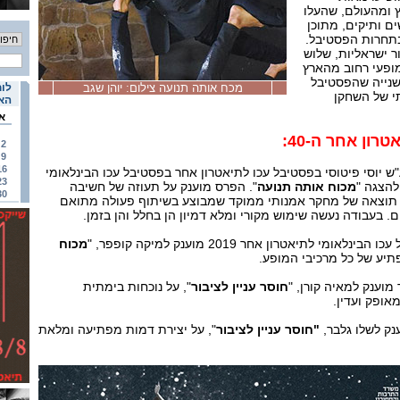
 ומהעולם, שהעלו
ם ותיקים, מתוכן
בתחרות הפסטיבל.
הצגות מקור ישראליות, שלוש
מופעי רחוב מהארץ
שנייה שהפסטיבל
מכח אותה תנועה צילום: יוהן שגב
לוח
י של השחקן
האי
א
רון אחר ה-40:
2
9
16
 יוסי פיטוסי בפסטיבל עכו לתיאטרון אחר בפסטיבל עכו הבינלאומי
23
מכוח אותה תנועה
". הפרס מוענק על תעוזה של חשיבה
30
 תוצאה של מחקר אמנותי ממוקד שמבוצע בשיתוף פעולה מתואם
ם. בעבודה נעשה שימוש מקורי ומלא דמיון הן בחלל והן בזמן.
י לתיאטרון אחר 2019 מוענק למיקה קופפר, "
מכוח
תיע של כל מרכיבי המופע.
וענק למאיה קורן, "
חוסר עניין לציבור
", על נוכחות בימתית
אופק ועדין.
נק לשלו גלבר,
"חוסר עניין לציבור
", על יצירת דמות מפתיעה ומלאת