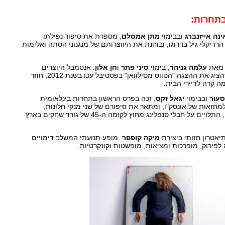
תחרות:
ינה אייזנברג
ובבימוי
מתן אמסלם
, מספרת את סיפור נפילתו
דיקלי גיל ברדוגו, ובוחנת את היווצרותם של מנגנוני הסתה ואלימות
ה מאת
עלמה גניהר
, בימוי
סיני פתר
ו
חן אלון
. אנסמבל היוצרים
והיוצרות הפלסטיני- יהודי שהציג את ההצגה "הטווס מסילוואן" בפסטיבל עכו בשנת 2012, חוזר
ה קרה לדיירי הבית.
סעור
ובבימוי
יגאל זקס
, זכה בפרס הראשון בתחרות בינלאומית
מחזאות של אונסק"ו, ומתאר את סיפורם של שני מנקי חלונות,
פליטים של מלחמת אזרחים, התלויים על חבלי סנפלינג מחוץ לקומה ה-45 של גורד שחקים בארץ
יאטרון חזותי ביצירת
מיקה קופפר
. מופע תנועתי המשלב דימויים
יה לפירוק, מופרכות ומציאות, מופשטות וקונקרטיות.