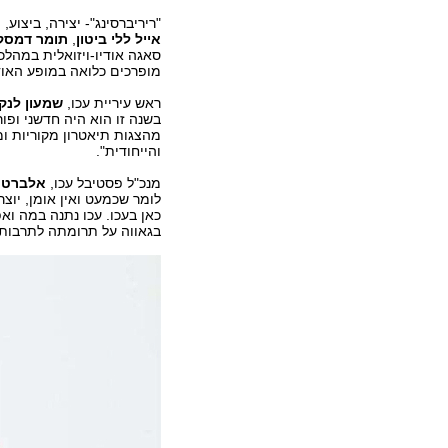
"ריריברסינג"- יצירה, ביצוע, 
אייל ללי ביטון
,
תומר דמסק
סאגה אודיו-ויזואלית במהל
מופרכים כלואה במופע האוד
ראש עיריית עכו,
שמעון לנק
בשנה זו הוא היה חדשני ופו
מהצגות תיאטרון מקוריות ומ
והייחודית".
מנכ"ל פסטיבל עכו,
אלברט 
לומר שכמעט ואין אומן, יוצ
כאן בעכו. עכו נתנה במה ו
בגאווה על תרומתה לתרבות 