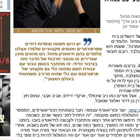
23
30
שות מחול
 בגן עדן" (תלמוד
עמוד א)
רונן יצחקי, צילום: אייל לנדסמן
ל ירושלים בית
ומחול. הלומדים
יש היום תשעה מוסדות דתיים
מרנה", ששמו הוא
שפרפורמרים ואנשים מקצועיים שלמדו אצלנו
בלבד, רובם חובשי
מלמדים בהם תיאטרון-מחול. הם מהווים מעין
שגרירים או מכונני תרבות של הדבר הזה
בציבור הדתי. זה מתחבר באופן טבעי עם
כ-30 תלמידים בגילאי 40-20, ברובם משורות
עבודת השם ומהווה כלי גם מקצועי של
שכן בית הספר
פרפורמנס וגם כלי שהוא מרכיב משמעותי
המצלבה, מתוך
בעולם האמוני".
ן גוף לרוח על פי
של בית הספר).
תלת שנתית
אצל מורים כמו ניב שינפלד, ארקדי זיידס, אביב אבגי, עמוס חץ,
רן בן דרור ואלעד שנאבל.
, יוצר וכוריאוגרף עצמאי, חבר בעמותת הכוריאוגרפים, המספר
ן יצחקי
 התגלגלה כמעט מעצמה. "זה התחיל לפני כעשר שנים, כשכמה
 חיפשו מדרש אחר ויצאו והתחברו לקבוצה לתיאטרון בעכו. בזמנו
דוך ומאז זה המשיך, במשך כמה שנים, כמו חוג של פעם בשבוע. אחרי
 להתכוונן לזה בצורה מקצועית. אז הבאתי עוד מורה ועוד מורה
פו מורים תלמידים ועוד יום ועוד יום וזה התגלגל להיות בית ספר בלי