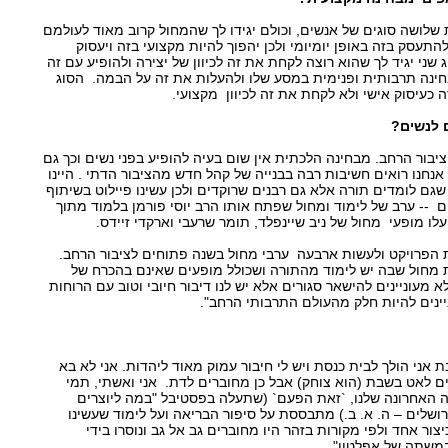
שלושה סוגים של אנשים, וכולם יגידו לך שהמחול קרוב מאוד לעולמם
התעסק בזה באופן יומיומי ולכן יהפוך להיות מקצועי בזה ויעסוק
שני יגיד לך שהוא רוצה לקחת את זה לכיוון של יצירה ולהופיע עם זה
בחינה תרבותית ופנימית במסע שלו ולהעלות את זה על הבמה. הסוג
 כעיסוק אישי ולא לקחת את זה לכיוון מקצועי.
ם לנשים?
ציבור הרחב. מבחינה הלכתית אין שום בעיה להופיע בפני נשים וכך גם
 אנחנו רואים חשיבות רבה בבנייה של קהל חדש מהציבור הדתי . היינו
שגם לומדים תורה אלא גם רבנים שרוקדים ולכן עשינו פיילוט בשיתוף
 -- ערב של לימוד ומחול שפתח אותו הרב יוסי פורמן בלמוד מתוך
לו מופעי מחול של ניב שיינפלד, תומר שרעבי וארקדי זיידס.
ת הפרויקט ולעשות ארבעה ערבי מחול בשנה פתוחים לציבור הרחב.
 מחול שבה יש לימוד מהתורה ושכולל מופעים שאינם בהכרח של
 מעוניינים להישאר סגורים אלא יש לנו דיבור חיובי וטוב עם הרוחות
יינים להיות חלק מהעולם התרבותי הרחב".
 אני הולך לבית כנסת ויש לי חיבור עמוק מאוד ליהדות. אני לא בא
ם לאט בשבת (הוא צוחק) אבל כן מחוברים לדת. אני ואשתי, תמי
דה האחרונה שלנו, `זאת הפעם` (שתעלה בפסטיבל "במה ליוצרים
שלים – ה. א. ב.) מתבססת על סיפור הבריאה ועל לימוד שעשינו
צור אחד ולפי מקורות בזהר היו מחוברים גב אל גב ונוסרו בידי
במשתה של אפלטון".