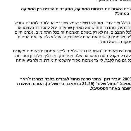
ם האחרונות בתחום המוזיקה, התקרבות הדדית בין המוזיקה
ם במחול?
 בכלל ואני עדיין מופתע כשאני שומע שחבריי החילונים לומדים גמרא
 הרבתית, מהדבר הזה שהוא מאמין שהאדם יכול להסתדר בעצמו או
כל המצבים. זה לא רק בעולם האמנות זה בכל התחומים. אנחנו חיים
ה צורמנית קושרת את הדת לפוליטיקה. אבל אצלנו אין את הניחוח
סקות בנושא הזה".
וית הירושלמית: "חשוב לנו כירושלמים לייצר אמנות ירושלמית מקורית
א רק מקבלת את ההשראה שלה מניו יורק ומברלין ומלונדון ומבירות
 גם מה לקבל. לייצר אמנות מקור ירושלמית מודרנית ולהציע אותה
ביום רביעי, 30 בדצמבר 2009 יעביר רונן יצחקי סדנת מחול לגברים בלבד במרכז ז`ראר
בכר בירושלים במסגרת פסטיבל "מחול שלם" (31-29 בדצמבר בירושלים). הסדנה מיועדת
רשמה באתר הפסטיבל.