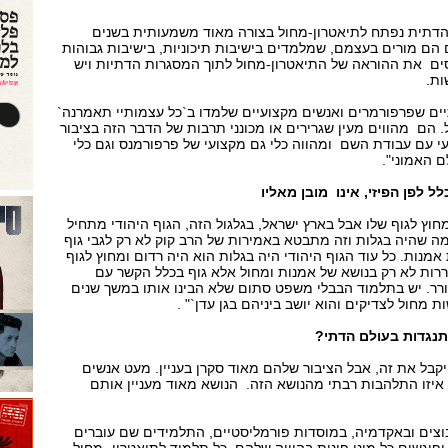
ת הדתית נפתח לתיאטרון-מחול בצורה מאוד משמעותית בשנים
הם מורים בעצמם, שמלמדים בישיבות תיכוניות, בישיבות גבוהות
סים את ההוראה של התיאטרון-מחול לתוך המסגרות הדתיות ויש
ות.
ים שפרפורמרים ואנשים מקצועיים שלמדו ב`כל עצמותיי תאמרנה`
הם מהווים מעין שגרירים או מכונני תרבות של הדבר הזה בציבור
י עם עבודת השם ומהווה כלי גם מקצועי של פרפורמנס וגם כלי
 האמוני".
לל לפן הפיזי, אינו מובן מאליו
חוץ לגוף שלו אבל בארץ ישראל, בגלגול הזה, הגוף היהודי מתחיל
 מה שהיה בגלות וזה מתבטא באמירות של הרב קוק לא רק לגבי גוף
אמנות. כל עוד הגוף היהודי היה בגלות הוא היה רדום ומחוץ לגוף
ררות לא רק בנושא של אמנות ומחול אלא גוף בכלל הקשר עם
ר. יש בתלמוד הבבלי משפט סתום שלא הבינו אותו במשך שנים
ת מחול לצדיקים והוא יושב ביניהם בגן עדן`" .
התנגדות בעולם הדתי?
יקבל את זה, אבל הציבור שלהם מאוד סקרן בעניין. מעט אנשים
יזו התלהבות רבתי מהנושא הזה. הנושא מאוד מעניין אותם
וצים ובאקדמיה, במוסדות פורמליסטיים, התלמידים שם עוברים