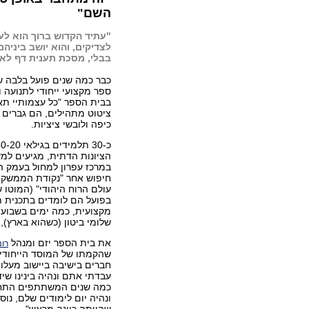
השם"
"עתיד הקדוש ברוך הוא לע
לצדיקים, והוא יושב ביניהם
בבלי, מסכת תענית דף לא 
כבר כמה שנים פועל בלבה ש
ספר מקצועי ייחודי לתנועה 
בבית הספר "כל עצמותיי תא
ציטוט מתהילים, הם גברים 
כיפה ולובשי ציציות.
הציונות הדתית, מגיעים למ
במרכז עפרון למחול בעמק 
חיפוש אחר "נקודת הממשק בי
עולם הרוח היהודי" (המוטו 
בפועל הם לומדים בתכנית 
מקצועית, כמה ימים בשבוע, 
שלומי ביטון (כשהוא בארץ), 
את בית הספר יזם ומנהל
רונ
שהקמתו של המוסד הייחודי
חברים בישיבה ביישוב מעלות
עבדתי אתם ונהיה בינינו שי
כמה שנים המשתתפים התחילו
ונהיה יום לימודים שלם, נוס