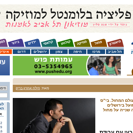
תל-אביב
מרכז
חיפה
צפון
ירושלים
דרום
אינדק
מאת:
הילה אהרון בריק
ולם המחול. בי"ס
לוח
ועל בירושלים
האי
 שנייה על מחול
א
2
9
עי עם עבודת
16