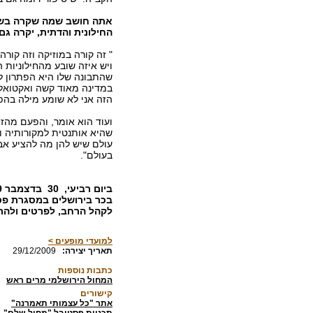
אתה חושב שמה שקרה בשני
החילונית והדתית, יקרה ג
" זה קורה במוזיקה וזה קורה
ויש איזה שובע מהחילוניות
שהתבונה שלו היא הפתרון ל
במדינה מאוד קשה ואקטואלי
הזה אני לא שומע מילה בהפ
ועוד הוא אומר, והפעם מהזו
שהיא אותנטית למקורותיה ול
עולם שיש להן מה להציע אבל
בעולם".
לקהל הרחב, לפרטים ולה
למועדי מופעים >
:תאריך יצירה
29/12/2009
כתבות נוספות
המחול הירושלמי מרים ראש
קישורים
אתר "כל עצמותי תאמרנה"