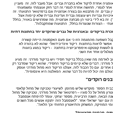
אופציה אחרת לרקוד אלא בחברת גברים. אבל מעבר לזה, זה מעניין
ייב אחר לגמרי, תחושה אחרת לגמרי.זה דבר חזק ועוצמתי ומשמעותי
בין גברים. זה מתבטא גם בצורה אנרגטית וגם ברפרטואר התנועתי. זה
כויות גבריות ויש עוצמה גברית ועדינות גברית שלא קיימות אצל
. זה בא לידי ביטוי הן מבחנה אנרגטית, מה שמרגישים באוויר, בחלל
עתי - הצורות שנוצרות בחלל, התנועות שמתקבלות".
כרת בריקודים ובאנרגיות של גברים שרוקדים יחד בחתונות דתיות
קבל השפעה מהמגמה הזו כי אם פעם האקסטזה הייתה קשורה
 אפשר לראות בחתונות ריקוד אינדיבידואלי שהוא לא בהורה לא
ם לעשות קונטקט-אימפרוביזציה בחתונה - ריקוד במגע בזוגות
גלגלים אחד את השני.
ב לאדמה מה שאין בכלל בריקוד חסידי ויש בריקוד מודרני. זה מגיע
 מודרני, דברים שלא קיימים בריקוד החסידי, שהוא ריקוד שמדבר רק
אחרים. עם כל הכבוד לזה, אצלנו הריקוד הוא מחול מודרני ועוסק
עולם וזה יכול להיות כל דבר שהוא. הפאלטה היא אינסופית".
בנים רוקדים"
בבית הספר מוקדש שליש מהזמן לשיעורי טכניקה של מחול קלאסי
ון מחול על כל סוגיו – רפרטואר של מחול מודרני, טכניקה של מחול
בשנה הבאה, השנה הרביעית, מספר יצחקי, עומד להיפתח אנסמבל
ה עם יוצר ישראלי אחר. "לאנסמבל הזה יתנקזו אנשים מכל השנים
מי המוזיקה, המשחק והתיאטרון החזותי וכך הלאה".
פים מבחינה מקצועית?