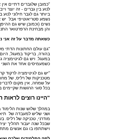
"כמובן שלגברים דתיים אין 
לנוע בין גברים - זה יוצר ו
ביותר גם לגבר חילוני לנוע 
נשמע סטריאוטיפי אבל יש אי
נשים (וכמובן שיש גם ההיפך)
והן מבחינת הרפרטואר התנו
כשאתה מדבר על זה אני נז
"גם עולם החתונות הדתי מ
בהורה, בריקוד במעגל, היום
במעגל. ויש גם לגיטימציה ג
כשמעמיסים אחד את השני מ
"יש גם לגיטימציה לרקוד קרו
מטכניקות של רליס, של מחול
על שמחה, אין מקום לדברים 
בכל סוגי הרגשות שקיימים ב
"היינו רוצים לראות ר
במהלך שלוש שנות הלימוד 
ושני שליש למעבדה של תיאטר
מודרני, טכניקה של רליס. 
שבכל שנה יעבור תהליך יציר
וישתתפו בו גם אנשים מתחו
למה התלמידים שלכם שוא