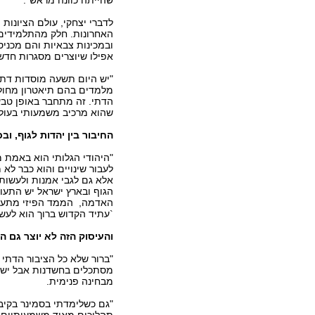
שהייתה כוונה מראש".
לדברי יצחקי, עולם הציונו
האחרונות. חלק מהתלמידים 
ובמכינות צבאיות והם מכני
אפילו שיוצרים מסגרות חדש
"יש היום תשעה מוסדות דתי
מלמדים בהם תיאטרון מחול. 
הדתי. זה מתחבר באופן טבע
שהוא מרכיב משמעותי בעולם
החיבור בין יהדות לגוף, ובכ
"היהודי הגלותי הוא באמת מ
לעבור שינויים והוא כבר לא
אלא גם לגבי אמנות ולעשות 
הגוף ובארץ ישראל יש התעו
האדמה, הממד הפיזי מתעור
`עתיד הקדוש ברוך הוא לעשו
והעיסוק הזה לא יוצר גם 
"ברור שלא כל הציבור הדתי 
מסתכלים בחשדנות אבל יש א
מבחינה פנימית.
"גם כשלימדתי בסמינר בקיב