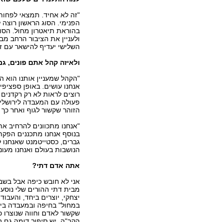
"זה לא אחיד. תמצאי לפחות 
הפנימי. הסוג הראשון רוצה ל
בהוראת תיאטרון מחול. הסוג 
ולעניין את הציבור הרחב מ
השלישי יעדיף להישאר עם זה
ולאיזה קהל אתם פונים, ג
"הקהל שמעניין אותנו הוא ה
אנחנו עושים. באופן ספציפי
רוצים לראות לא רק רקדנים 
פעולה עם המעבדה לירושלים
הזוהר שקשור לגוף ואחר כך ע
"אנחנו מתכוונים להרחיב א
בנוסף אנחנו מתכננים הפקת
גברים, כסטייטמנט שאנחנו לא
הנושבות בעולם ואנחנו מעונ
אתה אדם דתי?
אני לא חובש כיפה אבל בשבת
מבית דתי ההורים שלי נוסעי
יצחקי, יוצרים ביחד, והעבו
במחול" בחיפה ובמעבדה בירו
שקשור לאדם וחווה שנוצרו כי
הקב"ה. יש סיפור דומה גם 