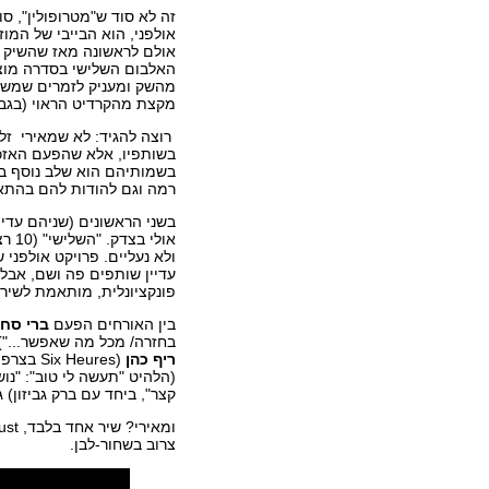
זה לא סוד ש"מטרופולין", סו
אולפני, הוא הבייבי של המוז
אולם לראשונה מאז שהשיק א
האלבום השלישי בסדרה מוצ
מהשק ומעניק לזמרים שמשת
מקצת מהקרדיט הראוי (בגב 
רוצה להגיד: לא שמאירי זל
בשותפיו, אלא שהפעם האזכ
בשמותיהם הוא שלב נוסף בהכ
רמה וגם להודות להם בהתא
בשני הראשונים (שניהם עדיי
ולא נעליים. פרויקט אולפני ש
עדיין שותפים פה ושם, אבל
פונקציונלית, מותאמת לשיר
בין האורחים הפעם
ברי סחר
בחזרה/ מכל מה שאפשר...")
ריף כהן
(Heures
(הלהיט "תעשה לי טוב": "נוש
קצר", ביחד עם ברק גביזון) 
צרוב בשחור-לבן.