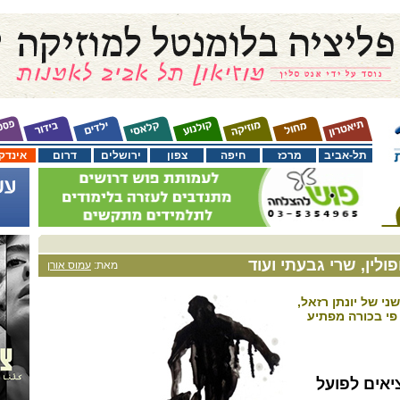
תל-אביב
מרכז
חיפה
צפון
ירושלים
דרום
אינדק
לין, שרי גבעתי ועוד
מאת:
עמוס אורן
ני של יונתן רזאל,
 פי בכורה מפתיע
ציאים לפועל