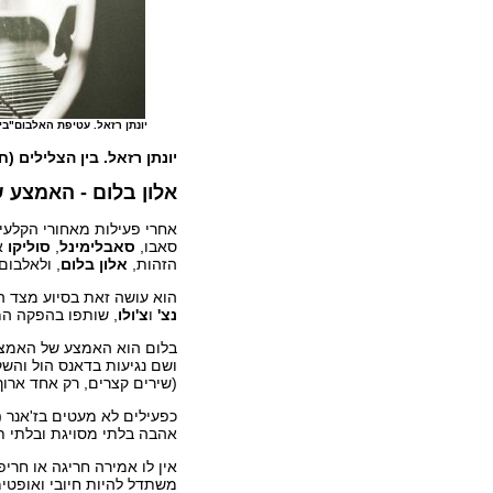
יונתן רזאל. עטיפת האלבום"בין ה
יונתן רזאל. בין הצלילים (ח
אלון בלום - האמצע 
אחרי פעילות מאחורי הקלעי
סאבו,
סאבלימינל
,
סוליקו
א
הזהות,
אלון בלום
, ולאלבום 
הוא עושה זאת בסיוע מצד הר
נצ'
ו
צ'ולו
, שותפו בהפקה המ
בלום הוא האמצע של האמצע ש
(שירים קצרים, רק אחד ארוך מ-4 דקות, ובסך הכל 43:27 דקות) בנושאים שיש לגביהם
כפעילים לא מעטים בז'אנר (
אהבה בלתי מסויגת ובלתי תל
אין לו אמירה חריגה או חרי
משתדל להיות חיובי ואופטימ