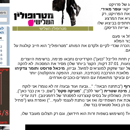
ג של פרויקט
יקאי
עופר מאירי
.
ת הפרויקט, רק
יא את המרצע
תפים בביצוע שלו
אריזת הדיסק).
מטרופולין השלישי
לוח
האי
זל אי פעם
א
ור המלא
רה שכדי לקיים ולקדם את המותג "מטרופולין" הוא חייב קולגות על
2
ם.
9
16
ן תחת הלייבל "כנען") הקרדיטים נחבאו פנימה, ברשימת היוצרים.
23
אולי בצדק. "השלישי" (10 רצועות, 37:01 דקות; הקצר ביותר שלו) מסיר את המסכות. לא להקה
30
ל יוצר שזקוק למוציאים לפועל. גביזון,
מיכאל פרוסט
ו
תומר צדקיהו
 מלאכת ההרכבה (הכתיבה, הנגינה, ההפקה וההקלטה) יותר
ים ובעיקר מתואמת עם הזמרים-כוכבים-אורחים.
וף
("בתחנה הבאה": "...גבעה ועוד גבעה/ זה לא נגמר/ אני לוקח
,
מיכה שטרית
("ישר ללב"), "
מוניקה סקס
" ("שם, כי אין כבר כאן"),
Six  בצרפתית, כשהלחן על בסיס קונצ'רטו לפסנתר של רחמנינוב). דנה עדיני
כת את השפתיים/ ואז אני נותנת לעצמי לעוף...") ואפרת גוש ("פתיל
גם הן באול סטארס בנד שלו.
ומאירי? שיר אחד בלבד, Trust (השימוש בשפות זרות הוא חידוש), וגם רק תצלום מעובד שלו,