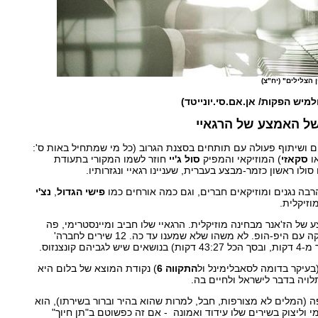
צלילים" (יח"צ)
למיש הפקות/ אן.אם.סי.יונייטד)
של האמצע של הרגאיי
ם ושיתוף פעולה עם תותחים בסצנת הגרוב (כל מי שמתחיל באות ס':
ו
סקאזי
) המוזיקאי והמפיק
סול ג'יי
חוזר לשמו המקורי בתעודת
סולו ראשון כזמר-מבצע בעברית, שעניינו רגאיי ונגזרותיו.
בה נגנים ומוזיקאים חברים, וגם כמה אורחים כמו
פישי הגדול
,
נצ'י
וזיקלית.
ל הז'אנר מבחינה מוזיקלית. הרגאיי שלו חביב ומיינסטרימי, פה
ושם נגיעות בדאנס הול והשקה עם היפ-הופ. לא משהו שלא שמענו עד כה. 12 שירים לחברה'
 קונצנזוס.
בעיקר בדומה לסאבלימינל ול
התקווה 6
) נקודת המוצא של בלום היא
ויה בדבר לישראל ולחיים בה.
פה (המלים לא מצורפות, חבל, למרות שהוא בהיר וברור בשירתו), הוא
י וליצוק בשירים שלו עידוד ואמונה - אם זה כפשוטם ב"תן חיוך"