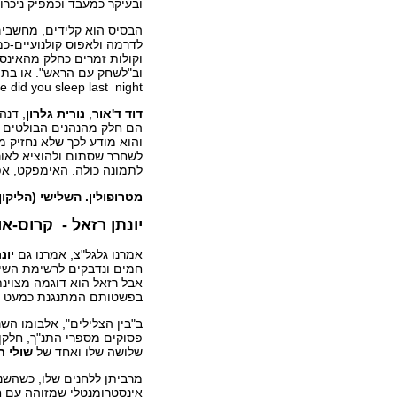
ובעיקר כמעבד וכמפיק ניכרות
הבסיס הוא קלידים, מחשבים ו
לדרמה ולאפוס קולנועיים-כמ
וקולות זמרים כחלק מהאינס
וב"לשחק עם הראש". או בת
Where did you sleep last night "של" נ
דוד ד'אור
,
נורית גלרון
, דנה
הם חלק מהנהנים הבולטים מכ
והוא מודע לכך שלא נחזיק 
לשחרר שסתום ולהוציא לאור
לתמונה כולה. האימפקט, אפ
מטרופולין. השלישי (הליקון
יונתן רזאל - קרוס-או
אמרנו גלגל"צ, אמרנו גם
יונ
חמים ונדבקים לרשימת השידו
אבל רזאל הוא דוגמה מצוינת
בפשטותם המתנגנת כמעט לכל
פסוקים מספרי התנ"ך, חלקן 
שלושה שלו ואחד של
שולי ר
מרביתן ללחנים שלו, כשהשני
אינסטרומנטלי שמזוהה עם חס