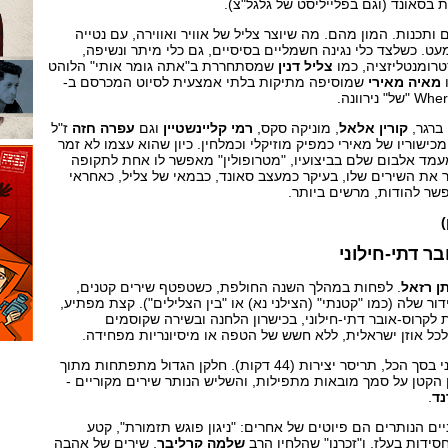
 בסאונד (וגם בפלייליסט של גלגל"צ).
תכנות. המון מהם. מה שיוצר צליל של אוויר ואווירה, עם נטייה
עט. כשלצד כלי נגינה חשמליים בסיסיים, גם כלי מיתר ונשיפה,
טרומנטליזציה, כמו
צליל דנין
שמסתחררת ב"אתה גומר אותי" הלוהט
ו
מאיה מאירי
שמוסיפה מתיקות בלתי אמצעית לסיוט המכרסם ב-
ירוונה.
 ברגר,
קורין אלאל
, מוניקה סקס,
רמי קליינשטיין
וגם
עפרה חזה
ז"ל
ישוריו של מאירי כמפיק מוזיקלי וכמלחין. כיון שהוא עצמו לא זמר
מעמד אלבום שלם בביצועיו, "מטרופולין" מאפשר לו אחת לתקופה
 את השירים שלו, בעיקר כמעצב סאונד, כבמאי של צליל, כאחראי
שר להודות, מרשים ביותר.
)
בר דתי-חילוני
תן רזאל
. לפחות במהלך השנה החולפת, כשטפטף שירים קטנים,
ר שלה (כמו "קטנתי" (הצילני נא) או "בין הצלילים"). קצת מפתיע,
 לקרוס-אובר דתי-חילוני, בכישרון הלחנה ובשירה שקוסמים
 אוזן ישראלית, ללא חשש של הטפה או מיסיונריות מפחידה.
ב"בין הצלילים", אלבומו השני בסך הכל, תריסר יצירות (44 דקות). חלקן הגדול מתפתחות מתוך
הקטן על סמך מובאות מתפילות, והשליש הנותר שירים מקוריים -
נד
.
ים הנותרים הם פיוטים של אחרים: "ניגון פוגש תזמורת", קטע
ידות בעלז, ו"זכרנו" שהלחין הרב
שלמה קרליבך
. שירים של אהבה