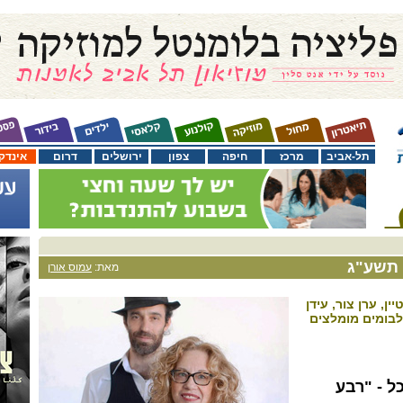
תל-אביב
מרכז
חיפה
צפון
ירושלים
דרום
אינדק
 תשע"ג
מאת:
עמוס אורן
ן, ערן צור, עידן
אלבומים מומלצים
ל - "רבע