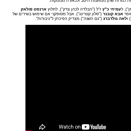
ות למרות שהן ממוענות היטב ולכאורה מנומקות.
"), ל
עמיחי כ"ץ
ז"ל ("הבלדה לכהן צדק"), לחלוץ
ארנסט פולאק
סופר
אבא קובנר
("סלון קטרינג"). אבל מסופקני אם שימוש בשירים של
 ו
לאה גולדברג
("גם השנה") מצדיק הפיכתן ל"גיבורות".