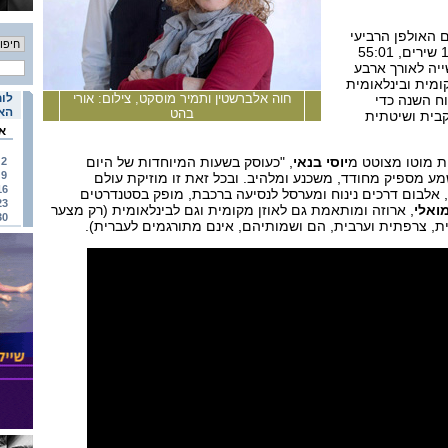
 האולפן הרביעי
היא אורכו (16 שירים, 55:01
ייה לאורך ארבע
מית ובינלאומית
חוה אלברשטין ותמיר מוסקט, צילום: אורי
לוח
וח השנה כדי
האי
בהט
בית ושיטתית
א
חת מוטו מצוטט מ
יוסי בנאי
, "כעוסק בשעות המיוחדות של היום
2
9
ע מספיק מחודד, משכנע ומלהיב. ובכל זאת זו מוזיקת עולם
16
אלבום דרכים נינוח ומערסל לנסיעה ברכבת, מופק בסטנדרטים
23
ואלי
, ארוזה ומותאמת גם לאוזן מקומית וגם לבינלאומית (רק מצער
30
ית, צרפתית וערבית, הם ושמותיהם, אינם מתורגמים לעברית).