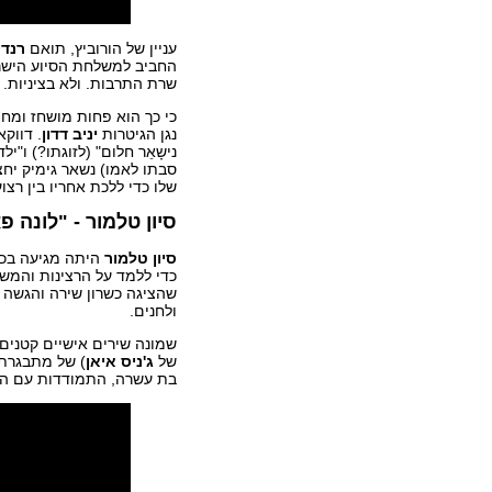
עניין של הורוביץ, תואם
רנדי
החביב למשלחת הסיוע הישרא
שרת התרבות. ולא בציניות.
כי כך הוא פחות מושחז ומחו
נגן הגיטרות
יניב דדון
. דווק
נישָאֵר חלום" (לזוגתו?) ו"
סבתו לאמו) נשאר גימיק יחצ
שלו כדי ללכת אחריו בין רצ
סיון טלמור - "לונה פ
סיון טלמור
כדי ללמד על הרצינות והמשק
שהציגה כשרון שירה והגשה מ
ולחנים.
שמונה שירים אישיים קטנים
של
ג'ניס איאן
) של מתבגרת 
בת עשרה, התמודדות עם הזמ