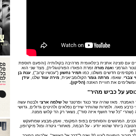
ם עם סצינה אתנית בינלאומית מרהיבה בקולותיה (והפעם תוספת
ור הגרמני ו
אנה מורה
זמרת הפאדו הפורטוגלית), מצד שני הוא
 מקסימים חדשים משלנו, כמו
תמיר נחשון
("עכשיו קרוב"),
ענת בן
 צברי
. שאפו.
מרתה גומר
הקולומביאנית,
מירה עווד
שלנו,
עידן
משלימים את חוויית האזנה
(הליקון).
וסע על כביש מהיר"
 האמנתי. מאז שהיה עזר כנגד ופרטנר של
שלמה ארצי
ולבטח עשה
 כרבע מאה. ולמרות שהותיר שירים נפלאים ולהיטים גדולים, גדושי
(שהרי "כל שיר חושף איזה סוד"), נשאר רק הד קלוש ממנה.
הכנים, המרגשים והסוחפים בפופ המקומי, ואמן-מבצע שמתעקש
ובה ביותר שהוא יודע - על הבמה, מאחורי גיטרה ומול מיקרופון,
דש.
האלבום הזה, שהוקלט במהלך סיבוב הופעות לציון 20 שנה ל"דרך אל האושר", אלבומו המוכר