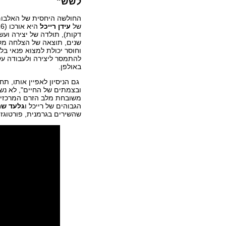
לשש"
החולשה היחסית של האלבום
של
עידן רייכל
דקות), תולדה של יצירה ועש
שנים, תוצאה של הצלחה מקו
וחוסר יכולת למצוא פנאי בל
להתמסר ליצירה ולעבודה עק
באולפן.
גם הניסיון לאפיין אותו, ת
ובצמתים של החיים", לא נשמ
משובחת מלב הזרם המרכזי, 
הגבוהים של רייכל ו
גלעד שמ
שהשירים בגרמנית, פורטוגז