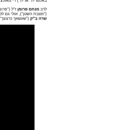
באלגוריה "אריה") די מאולצ
לרב
מנחם פרומן
ז"ל ("פרומן
("מצבת השטן"), אולי גם ל
שרה ב"ק
("שעשאך כרצונך")