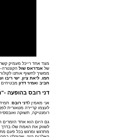
מצד אחד רייכל מעמיק קשרי
של
אנדראס שול
הקונטרה-טנ
ממשיך לחשוף אותנו לקולות
חמו
,
ליאת ציון
,
ישי ריבו
ו
שי
חביב
ו
אמיר דדון
מבטיחים ו
דני רובס בהופעה -"נ
אני מאמין ל
דני רובס
. תמיד
לעצמו קריירה מטאורית לפני
רומנטיקה, תשוקה ואובססיה 
גם היום הוא אחד הזמרים 
לשווק את האמת שלו בדרך הט
מתרגש ומרגש בכל פעם מח