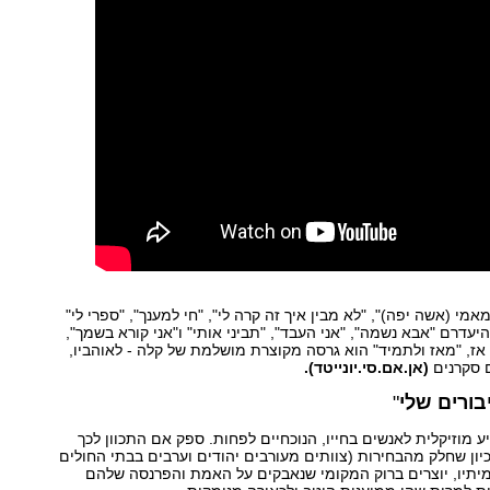
מי (אשה יפה)", "לא מבין איך זה קרה לי", "חי למענך", "ספרי לי"
היעדרם "אבא נשמה", "אני העבד", "תביני אותי" ו"אני קורא בשמך",
 אז, "מאז ולתמיד" הוא גרסה מקוצרת מושלמת של קלה - לאוהביו,
ם סקרנים
(אן.אם.סי.יונייטד).
בורים שלי
"
יע מוזיקלית לאנשים בחייו, הנוכחיים לפחות. ספק אם התכוון לכך
יון שחלק מהבחירות (צוותים מעורבים יהודים וערבים בבתי החולים
עמיתיו, יוצרים ברוק המקומי שנאבקים על האמת והפרנסה שלהם