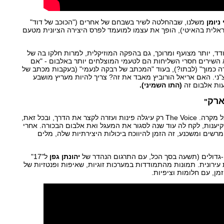
 ניומן
משלנו, שבהחלטה לשיר בשבחם של אחרים ("הכוכב של דוד"
לית בהאיטי), הופך את עצמו למועמד לפרס היצירה הציונית מטעם
דד, יותר מצועף ומרוכך, גם בהפקה המוזיקלית, למרות חלקו בה של
א השירים חסרי השליחות הם לטעמי המוצלחים יותר באלבום - "אם
ילדה כמוך" (לבתו?), בעוד "המכתב של רבקה לנעמי" (בעקבות מכתב של
"ני. האם אריאל הורוביץ מאבד את זה? צריך להיות מעריץ מושבע
ועות אלבום זה
(התו השמיני).
ארק
"
היתה מגיעה בכל מקרה. The Voice רק עיגלה פינות ועזרה לקצר את הדרך, ובכל זאת,
יענות, לקח לה עוד שנה לסגור את המעגל ואת אלבום הבכורה. אחרי
רשים ומשכנע, זה הזמן להיווכח ביכולות היצירתיות שלה, מלים
-גדולים (תשעה בסך הכל, עם התרגום הנהדר של
יהונתן גפן
ל"17"
עירונית. תמונות מהתמודדות במערכות זוגיות, שאיפות ופנטזיות של
ן, עם חלומות וציפיות.