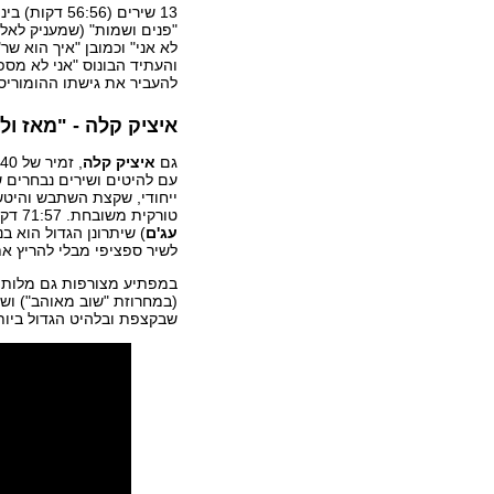
"פנים ושמות" (שמעניק לאלב
לא אני" וכמובן "איך הוא שר
והעתיד הבונוס "אני לא מספ
להעביר את גישתו ההומוריסט
איציק קלה - "מאז ול
גם
איציק קלה
עם להיטים ושירים נבחרים של
ייחודי, שקצת השתבש והיטשט
טורקית משובחת. 71:57 דקות של 32 שירים בשבע מחרוזות (עיבודים והפקה מוזיקלית
עג'ם
) שיתרונן הגדול הוא ב
לשיר ספציפי מבלי להריץ א
במפתיע מצורפות גם מלות ה
(במחרוזת "שוב מאוהב") וש
שבקצפת ובלהיט הגדול ביות