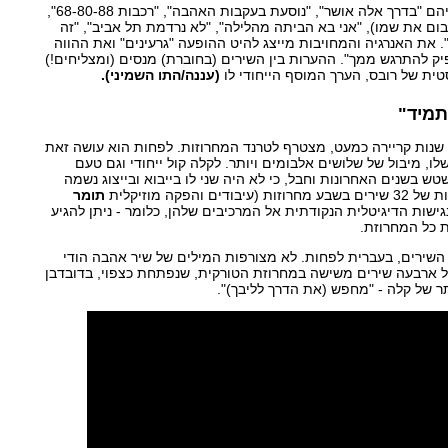
13 שירים (56:56 דקות) ביניהם "בדרך אלה אושר", "נוסעת בעקבות האהבה", "רכבות 68-80-88",
ום את שמו), "אני בא הביתה מהלילה", "לא נרדמת תל אביב", "זה
". את האנרגיה והמחויבות מייצג להיט ההופעה "גרעינים" ואת ההווה
יק להתרגש ממך". ההערות בין השירים (בחוברת) מנסים (ומצליחים!)
ית של רובס, הערך המוסף הייחודי לו
(עננה/התו השמיני).
תמיד"
, זמיר של 40 שנות קריירה כמעט, מצטרף לטרנד המחרוזות. לפחות הוא עושה זאת
ו, מיבול של שלושים אלבומים ויותר. לקלה קול ייחודי וגם טעם
ש בשנים האחרונות וחבל, כי לא היה שני לו בייבוא ובייצוג נשמה
תומר
נגישות הדיגיטלית הנקודתית אל המרכיבים שלהן, כלומר - ניתן להגיע
ת כל המחרוזת.
שירים, בעברית לפחות. לא מצורפות המילים של שיר אהבה הודי
ל ארבעה שירים משישה במחרוזת הטורקית, שנפתחת כצפוי, בדובדבן
ר של קלה - "מחפש (את הדרך לליבך)".