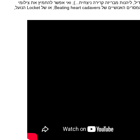
ל, ליהנות מבריזה קרירה ניצחית...); ואי אפשר להחמיץ את צילומי
הרנטגן (גם תרתי משמע) והמסרים האנושיים של Beating heart cadavers; או של Locket הנועל,