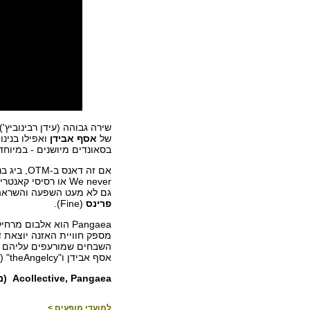
שירה גבוהה (עידן רבינוביץ'
של
אסף אבידן
ואפילו בנינ
בסאונדים מיושנים - במיוחד
גם לא מעט השפעה והשרא
פרינס
(Fine).
מספק חוויית האזנה יוצאת ד
השבחים שמורעפים עליהם בע
אסף אבידן ו"theAngelcy" (שיזכו להתייחסות נפרדת בקרוב) יוצרים חוד חנית משולש ומרחיב לב.
Acollective, Pangaea
(נ
למועדי מופעים >