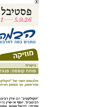
ביקורת
פותח קופסה: פנגי
אלבומם השני של "הקולקטי
מהראשון, אך מספק חווית 
"
הקולקטיב
" הם
עידן רבינוב
רבינוביץ'
,
יוסף אי-שיין
(הידו
מזרחי
),
דניאל שוהם
,
עמנוא