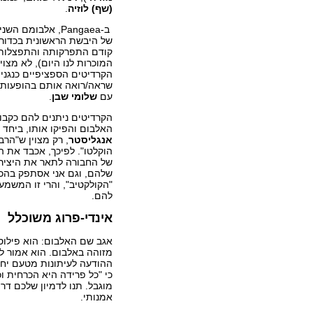
(שף) לוזיה
.
ב-Pangaea, אלבומם
של היבשת הראשונית בכדור ה
קודם התפרקותה והתפצלות
המוכרות לנו היום), לא מצוי
הקרדיטים הספציפיים כנגנים
שראה/רואה אותם בהופעותי
עם
שלומי שבן
.
הקרדיטים ניתנים להם כקבו
האלבום והפיקו אותו, ביחד
אנגליסטר
, רק מצוין ש"הרבה
הוקלטו". לפיכך, אכבד את ה
של החבורה לתאר את היצירה
שלהם, וגם אני אסתפק בהכ
"הקולקטיב", והרי זו המשמ
להם.
אינדי-פרוג משוכלל
אגב שם האלבום: הוא פילוסופ
מזוהה באלבום. הוא אמור ל
ההודעה לעיתונות מטעם יחסי
כי "כל פרידה היא הכרחית ו
מוגבל. תנו לדמיון שלכם דר
אמנותי.