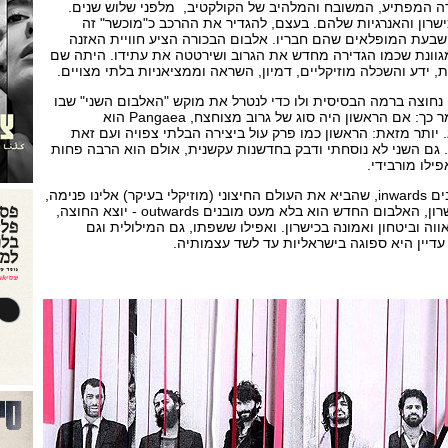
 הבכורה המפתיע, המשובח והמלהיב של הקולקטיב, מלפני שלוש שנים.
שרון והאנרגיות שלהם. בעצם, להגדיר את ההרכב כ"מוכשר" זה
 שבעת המופלאים שהם חבריו. אלבום הבכורה הציע חוויית האזנה
וונת שכמו הגדירה מחדש את הגרוב ושירטטה את עתידו. היתה שם
 ידע והשכלה מוזיקליים, דמיון, השראה וממציאניות בלתי מצויים.
נחוצה ברמה הבסיסית ולו כדי לנטרל את מוקש "האלבום השני" שבו
ניגפים לא מעט יוצרים. ואומר כך: אם הראשון היה סוג של גרוב מצוחצח, Pangaea הוא
. יותר מזאת: הראשון כמו פרק עול ביצירה הבלתי צפויה ועם זאת
. גם השני לא נוסחתי ודבק בחדשנות עקשנית, אולם הוא הרבה פחות
פילו מורבידי.
אם הראשון היה במובנים רבים inwards, שהביא את העולם החיצוני (מוזיקלי בעיקר) אלינו פנימה,
ללא התבטלות ועם המון כישרון, האלבום החדש הוא בלא מעט מובנים outwards - יוצא החוצה,
וה וביטחון ואמונה בכישרון. ואפילו ששפתו, גם המילולית וגם
 עדיין היא ספוגה בישראליות עד לשד עצמותיה.