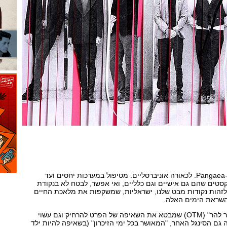
12 שירים על 41:40 דקות ב-Pangaea. לכאורה אוניברסליים. מטיפול במערכות יחסים ועד
טים שהם גם אישיים וגם כלליים, ואי אפשר, לבטח לא בנקודת
זהות נקודות מבט שלנו, ישראליות, שמשקפות את מלאכת החיים
בהשראת הימים האלה.
כזה הוא השיר הפותח "מעבר להר" (OTM) שמבטא את השאיפה של הפרט להרחיק וגם עשוי
 גם הסינגל האחר, "המאושר בכל ימי הזיכרון" (בשאיפה להיות ילד