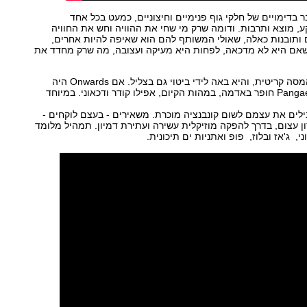
בדימויים של חלקי גוף פנימיים וחיצוניים, כמעט בכל אחד
, מוצא ותרבות. ודומה שרק מי שחי את ההוויה וחש את החוויה
ם ותובנות כאלה, שאולי המשותף להם הוא שאיפה להיות אחרים,
שאם היא לא מדכאה, לפחות היא מעיקה ועצובה, מה שרק מחדד את
אולי לא בכל השירים, אבל המסה קריטית, והיא באה לידי ביטוי גם בצליל. אם Onwards היה
זיקוקים פורחים בשמיים, Pangaea חופר באדמה, במהות הקיום, אפילו קודר ודכאוני. במיוחד
ילים את עצמם לשום קונבנציה מוכרת. משאירים - בעצם לוקחים -
 עצום, בדרך להפקה מוזיקלית עשירה ועתירת דמיון. תמהיל מלומד
, ג'אז ובלוז, פופ ואתניות ים תיכונית.