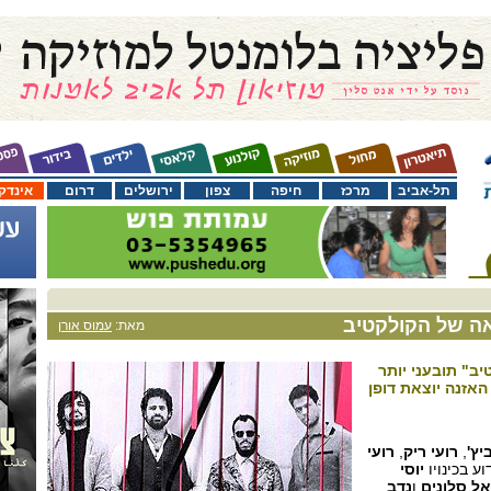
תל-אביב
מרכז
חיפה
צפון
ירושלים
דרום
אינדק
אה של הקולקטיב
מאת:
עמוס אורן
ב" תובעני יותר
האזנה יוצאת דופן
יץ'
,
רועי ריק
,
רועי
ע בכינויו
יוסי
ל סלונים
ו
נדב