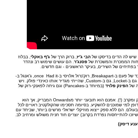
) שיש לה הדים בדיסקו של
הבי ג'יז
, ברוק הרך של
ג'ף באקלי
, בבלוז
וחות הממכרת והמשכרת של
פסנג'ר
. הם עושים שימוש רב ונהדר
 בפתיחים של השירים, בעיקר הראשונים - וגם חדשים.
אם זה דאנס ב-OTM, ביג בנד של פעם ב-Breakapart, רוק'נרול אלויסי ב-once Had it, ג'אנגל ב-
We never או רסיסי קאנטרי גם ב-Locket, גם ב-Custom, שהייתי מגדיר אותו כאינדי פולק. ויש
ה של
הפינק פלויד
(במיוחד ב-Pancakes) וגם גיחה לפאנקי-רוק של
Pangaea הוא אלבום מרחיק ומקרב (!). אמנם הוא תובעני יותר מOnwards המבריק, אך הוא
ופן למי שמוכנים להשקיע. בסיומה תסכימו שהקולקטיב ראויים לכל
ולם. הם ללא ספק ייצוא מוזיקלי ישראלי מרשים ביותר, שביחד עם
ענע דיסק)