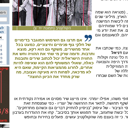
 השני, (פנגיאה הוא שמה
ארץ, מיליוני שנים
ה ליבשות המישנה
נים ליד שמותיהם
הקולקטיב (תמונת יח``צ)
לוח
. את זאת יודע מי
האי
הם, לכשעצמם וגם
א
אם תרצו גם השימוש המוגבר בדימויים
של חלקי גוף פנימיים וחיצוניים, כמעט בכל
2
צה, כמי שכתבו את
אחד מהשירים, משקף גם הוא רקע, מוצא
9
 עם
דניאל
ותרבות. ודומה שרק מי שחי את ההוויה וחש את
16
 כלי נגינה וקולות
החוויה הישראלית יכול לכתוב שירים ותובנות
23
דרך היפה והצנועה
30
כאלה, שאולי המשותף להם הוא שאיפה להיות
 המוזיקלית
אחרים, לחרוג מהמציאות הקיימת, שאם היא
ללה של
לא מדכאה, לפחות היא מעיקה ועצובה, מה
עות של השם שבחרו
שרק מחדד את הכיוון החוצה"
י משהו, אפילו יומרני. אינו מייצג שיר מסוים או אמירה נקודתית או
שקף תחושה, לתאר את ההרגשה של יוצריו - כפי שמנסחת זאת
 הציבור - של עיסוק "בניסיון להחזיק דברים גם וכשהם מתרחקים".
כל יבשת שתעזוב, עוד תפגוש אותך בסיבוב". קחו את ההגדרות בערבון
ור. כי זה בעצם מה שהקולקטיב עושים. פועלים בחירות ובחופש