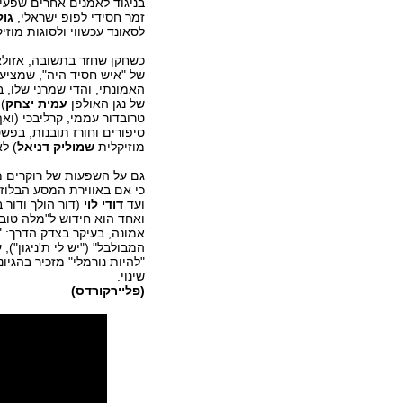
בניגוד לאמנים אחרים שפעי
זמר חסידי לפופ ישראלי,
גול
לסאונד עכשווי ולסוגות מוזיק
כשחקן שחזר בתשובה, אזולא
של "איש חסיד היה", שמציע
האמונתי, והדי שמרני שלו, ב
של נגן האולפן
עמית יצחק
) 
טרובדור עממי, קרליבכי (ואף
סיפורים וחורז תובנות, בפש
מוזיקלית
שמוליק דניאל
) ל
גם על השפעות של רוקרים מ
כי אם באווירת המסע הבלוזי
ועד
דודי לוי
(דור הולך ודור 
ואחד הוא חידוש ל"מלה טוב
אמונה, בעיקר בצדק הדרך: 
המבולבל" ("יש לי ת'ניגון")
"להיות נורמלי" מזכיר בהגיו
שינוי.
(
פליירקורדס
)