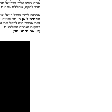
אתה צופה עליי" שיר של חבר
חבר להקה, שכוללת גם את 
אפרופו לייב: השילוב של "ש
מקסימיליאן
מיותר ומוציא א
זאת אפשר היה לכלול את גר
במקום הגרסה האולפנית.
(
אן
.
אם
.
סי
.
יונייטד
)