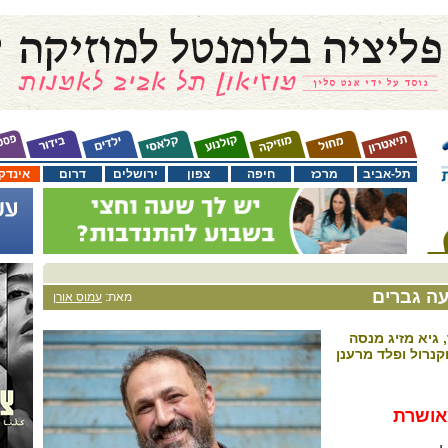
תל-אביב
מרכז
חיפה
צפון
ירושלים
דרום
אינדק
ה גברים
מאת:
עמוס אורן
 גיא מזיג מנסה
קנרול ופלד מרענן
אושרת