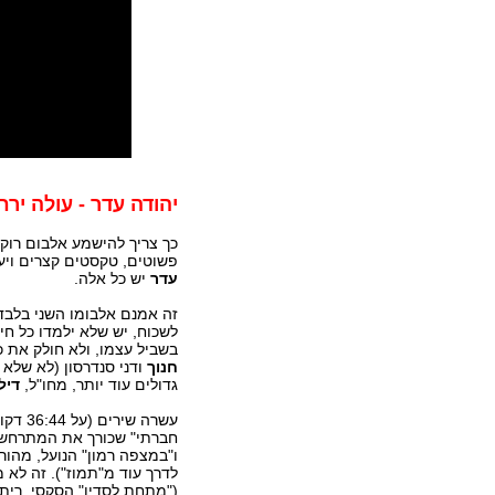
יהודה עדר -
עולה ירח
כך צריך להישמע אלבום רוק'נ
פשוטים, טקסטים קצרים ויעי
עדר
יש כל אלה.
זה אמנם אלבומו השני בלבד
לשכוח, יש שלא ילמדו כל חי
בשביל עצמו, ולא חולק את 
חנוך
ודני סנדרסון (לא שלא
גדולים עוד יותר, מחו"ל,
דיל
עשרה 
חברתי" שכורך את המתרחש בח
ו"במצפה רמון" הנועל, מהורה
לדרך עוד מ"תמוז"). זה לא
("מתחת לסדין" הסקסי, רית'