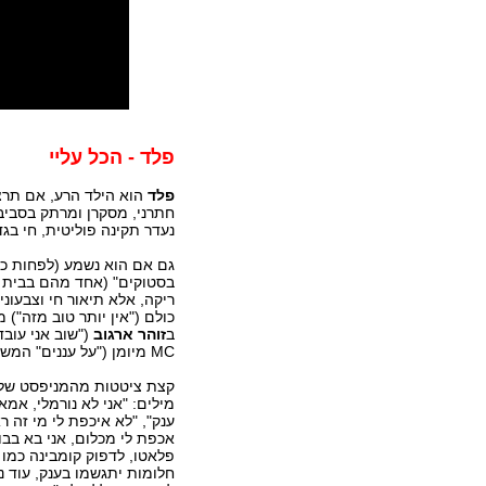
פלד -
הכל עליי
פלד
הוא הילד הרע, אם תרצו
חתרני, מסקרן ומרתק בסביבה.
נעדר תקינה פוליטית, חי בג
גם אם הוא נשמע (לפחות כרג
בסטוקים" (אחד מהם בבית ש
ריקה, אלא תיאור חי וצבעוני
כולם ("אין יותר טוב מזה") 
ב
זוהר ארגוב
("שוב אני עובד
MC מיומן ("על עננים" המשובח ו...השאול).
מילים: "אני לא נורמלי, אמא
ענק", "לא איכפת לי מי זה
אכפת לי מכלום, אני בא בבום
פלאטו, לדפוק קומבינה כמו 
חלומות יתגשמו בענק, עוד נ