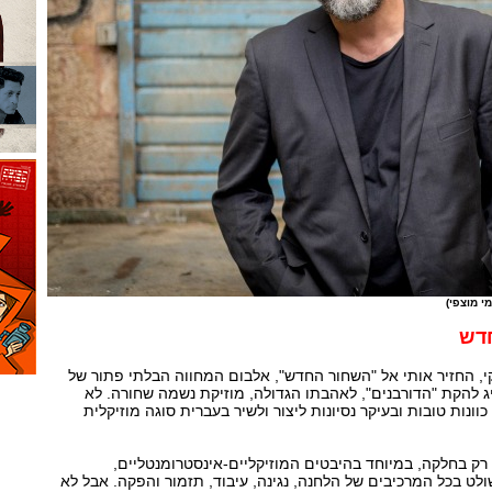
מי מוצפי)
דש
קי, החזיר אותי אל "השחור החדש", אלבום המחווה הבלתי פתור של
יג להקת "הדורבנים", לאהבתו הגדולה, מוזיקת נשמה שחורה. לא
נות טובות ובעיקר נסיונות ליצור ולשיר בעברית סוגה מוזיקלית
רק בחלקה, במיוחד בהיבטים המוזיקליים-אינסטרומנטליים,
לט בכל המרכיבים של הלחנה, נגינה, עיבוד, תזמור והפקה. אבל לא