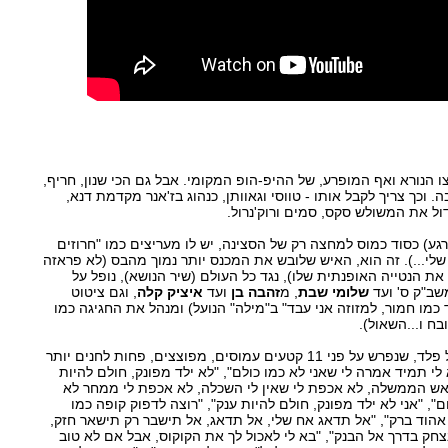
 הנורא ואף המופרע, של ההיפ-הופ המקומי. אבל גם הכי שנון, חריף,
 וכך צריך לקבל אותו - טווסי וגאוותן, כנהוג בז'אנר מקדמת דנא,
דול את המשולש סקס, סמים ורוק'נרול.
ע) כסוד כמוס למחצה רק של הסצינה, יש לו מעריצים כמו "חרוזים
לי...). זה הוא, האיש שלובש את המכנס יותר נמוך מהבס (לא פראזה
 את הנטייה האופנתית שלו), נגד כל העולם (שיר הנושא), נופל על
משב"ק ס' ועד
שלומי שבת
, מ
זהבה בן
ועד
איציק קלה
, וגם ציטוט
 כמו חמור, למזוזה אני עבד" ב"מילה" הנועל) ומנהל את החגיגה כמו
קצת ציטטות מהמניפסט של פלד, שנפרש על פני 11 קטעים עמוסים, מפוצצים, פחות לחנים יותר
 לי תמיד אמרה לי שאני לא כמו כולם", "לא ילד מפונק, חולם להיות
 ראש הממשלה, לא אכפת לי שאין לי השכלה, לא אכפת לי ממחר לא
", "אני לא ילד מפונק, חולם להיות ענק", "רוצה לדפוק קופה כמו
אהוד ברק", "אל תדאג אח שלי, אל תדאג, אל תישבר רק תישאר חזק,
צחק בדרך אל הבנק", "בא לי לאכול לך את הקוקוס, אבל אם לא טוב