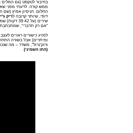
בחיבור לטקסט (גם המלים ו
ממש קורה. לדעתי מפני שאין
החלום. הניסיון אמיץ (שם הא
דופי, שיותר קרובה ל
ריק ג'י
שירים (על 42
"אם רק תדברי", שמתכתבת
למזיג כישורים ראויים לעצ
ומיתרים) אבל בשורה התחתו
ורוק'נרול", משדר – מה שנכו
(
התו השמיני
)