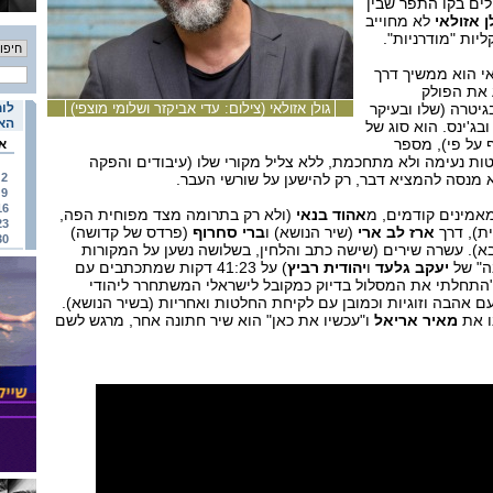
לים בקו התפר שבין
ן אזולאי
לא מחוייב
ליות "מודרניות".
י הוא ממשיך דרך
 את הפולק
גיטרה (שלו ובעיקר
גולן אזולאי (צילום: עדי אביקזר ושלומי מוצפי)
לוח
האי
ובג'ינס. הוא סוג של
 על פי), מספר
א
טות נעימה ולא מתחכמת, ללא צליל מקורי שלו (עיבודים והפקה
א מנסה להמציא דבר, רק להישען על שורשי העבר.
2
9
16
אמינים קודמים, מ
אהוד בנאי
(ולא רק בתרומה מצד מפוחית הפה,
23
ת), דרך
ארז לב ארי
(שיר הנושא) ו
ברי סחרוף
(פרדס של קדושה)
30
בא). עשרה שירים (שישה כתב והלחין, בשלושה נשען על המקורות
ה" של
יעקב גלעד
ו
יהודית רביץ
) על 41:23 דקות שמתכתבים עם
"התחלתי את המסלול בדיוק כמקובל לישראלי המשתחרר ליהודי
, עם אהבה וזוגיות וכמובן עם לקיחת החלטות ואחריות (בשיר הנושא).
נו את
מאיר אריאל
ו"עכשיו את כאן" הוא שיר חתונה אחר, מרגש לשם