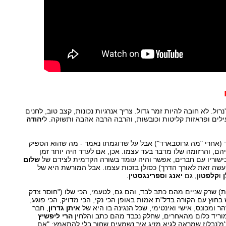
רול. לא חובה להיות זמר גדול. צריך אנרגיות נכונות, קצב טוב, לחנים
לים ופראזות קליטות וכובשות, והרבה הרבה אהבה ותשוקה. ל
יהודה
 (אחרי "מה גרוסבארד") אבל על שדוגמתו נאמר - מה שהוא הספיק
יהם, והרזומה שלו מדבר בעד עצמו. אכן, אם לעדר היה יותר זמן
כישוריו עם חברים, אפשר והיה עומד בשורה הקדמית לצידם של
שלום
 עשה זאת לאורך הדרך) כסולן בזכות עצמו. אבל המורשת היא של
ן
ו
קלפטון
, גם
יאנג
ו
ספרינגסטין
.
שירים (על 36:44 דקות) שרק שניים מהם כתב לבד, והם גם, לטעמי, הכי שלו ("חוסר צדק
וץ עם הקורה בדל"ת אמות באופן הכי נקי, הכי מדויק, הכי פוגע;
ר ומכונס, אישי ואינטימי, שכל הנגינה בו היא של
איתן גדרון
, חבר
 מוריד כלום מהאחרים, שחלק נכבד מהם כתב והלחין
הרי ליפשיץ
מ'נבלוז שמראה לגיא מזיג איך נשמעים שחור בלי להתאמץ; "אם