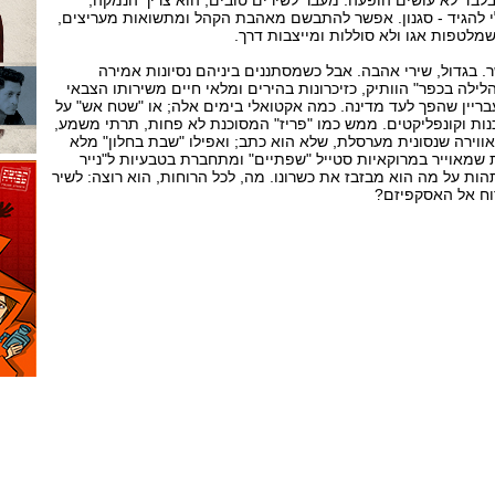
לבד לא עושים הופעה. מעבר לשירים טובים, הוא צריך הנמקה,
ר לי להגיד - סגנון. אפשר להתבשם מאהבת הקהל ומתשואות מעריצים,
מלטפות אגו ולא סוללות ומייצבות דרך.
ר. בגדול, שירי אהבה. אבל כשמסתננים ביניהם נסיונות אמירה
לילה בכפר" הוותיק, כזיכרונות בהירים ומלאי חיים משירותו הצבאי
בריין שהפך לעד מדינה. כמה אקטואלי בימים אלה; או "שטח אש" על
נות וקונפליקטים. ממש כמו "פריז" המסוכנת לא פחות, תרתי משמע,
ווירה שנסונית מערסלת, שלא הוא כתב; ואפילו "שבת בחלון" מלא
 שמאוייר במרוקאיות סטייל "שפתיים" ומתחברת בטבעיות ל"נייר
הות על מה הוא מבזבז את כשרונו. מה, לכל הרוחות, הוא רוצה: לשיר
וח אל האסקפיזם?