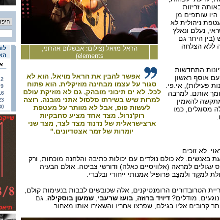
אותה זריזות
היו שותפים מן
טפת ניהולית לא
אי, נעלם ונאלץ
(בין היתר גם
ה ללא הצלחה
הראל מויאל (צילום: אבשלום אהרוני,
לוח
האי
elements)
א
יונות התחדשות
אפשר להבין את הראל מויאל. הוא לא
עם אוסף ראשון
2
סגור על עצמו מבחינה מוזיקלית. הוא פתוח
ת פעילות), אי.פי.
9
לכל. לא ים תיכוני מובהק, גם לא מוזיקת עולם
ומך אותם. למרבה
16
למרות שיש בשירתו סלסול אתני מובנה. רוצה
23
 מתקשה להאמין
לעשות פופ, אבל לא מוותר על מעטפת
30
 מסוגלים, כמו
רוק'נרול. מצד אחד מציע סחבקיות
.
ארצישראלית של נדנוד מצד לצד, מצד שני
יומרות של זמר אצטדיונים."
א זמר ראוי. לא זוכים
עת באנשים. לא כולם נולדים עם יכולות כתיבה והלחנה מוכחות, ורק
ס עגולים למראה (אלוויסיים כאלה) ודורשי צביטה. אולם הבעיה
ת למקֵד ולמצֵב פרופיל אמנותי ייחודי ובלבדי.
יית הטרובדורים הרומנטיקנים, אלה שכובשים לבבות בנעימות קולם,
נוגעים. מודלים?
דיויד ברוזה
,
בועז שרעבי
,
שמעון בוסקילה
. גם
ותר קרובים אליו בגילם, שפרצו אחריו והשאירו אותו מאחור.