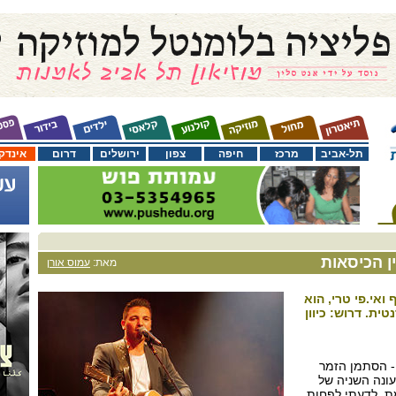
תל-אביב
מרכז
חיפה
צפון
ירושלים
דרום
אינדק
ן הכיסאות
מאת:
עמוס אורן
 ואי.פי טרי, הוא
ית. דרוש: כיוון
- הסתמן הזמר
עונה השניה של
ת, לדעתי לפחות,