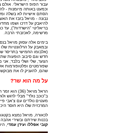
עבור הפופ הישראלי. אולם ב
וכמעט באותה מיומנות - לה 
הסתם אישיות לא בשלה ומע
נבונה - מויאל בזבז את האשר
להיאבק על דרכו ושמו מחדש 
בריאליטי "הישרדות"), עד כ
מרשימה, לאכזבתי הרבה.
בימים אלה עסוק מויאל בנס
ובמאבק על הרלוונטיות שלו 
(אלבומו החמישי בתריסר שנו
חדש וגם סיבוב הופעות שת
הצער, שלי ושלי בלבד, אני
שפורמטים ופלטופורמות אלה
שהם, להעניק לו את מבוקשו
על מה הוא שר?
הראל מויאל (36) הו
ב"כוכב נולד" מבלי לרגש ולג
מעטים נולדים עם צ'אבי פיי
המרכזית שלו היא חוסר היכול
לכאורה, מויאל נמצא בקטגור
בכנות שירתם ובשירי אהבה 
קובי אפללו
ו
עידן עמדי
, הי