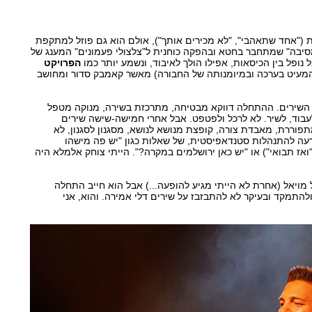
ת ("אחד שתאהבי", "לא מכירים אותך"), אולם הוא גם פוזל למתקפת
סיבה" שמתחבר בחטא ובהפקה כוחנית ל"צלצולי פעמונים" המענג של
אל נופל בין הכיסאות, אפילו הולך לאיבוד, ונשמע יותר כמו
הפרויקט
המעיט בערכה ובמיומנותה של החבורה) מאשר קאמבק סדור ומחושב
השירים. ההתחלה דווקא מבטיחה, מתרכזת בשירה, מנוקה מטפל
בוד, לשיר. לא לרכל ולפטפט. אבל אחרי חמישה-שישה שירים
וררת, מאבדת צורה, קופצת מנושא לנושא, מסגנון לסגנון, לא
עה להתנהלות סטנדאפיסטית, של שאלות כגון "יש פה מישהו
ז תבואי") או "יש כאן ירושלמים במקרה?". הייתי צוחק אלמלא היה
 מויאל (אחרת לא הייתי מגיע להופעה...) אבל הוא חייב התחלה
 ולהתמקד ובעיקר לא להתבזבז על שירים דלי אמירה. והוא, אני