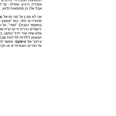
ההופעות הנוכחית. להיטים ב
אמירה, היגיון, ואפילו - צ
אבל אלו הן מחמאות לרגע, ש
אני לא מבין על מה מויאל ש
מחודדים יותר, כמו "אמצע ה
במשמר הגבול); "סמי", על ע
ירושלים כזירת חיים הרת סכ
אלא שזה שיר יחיד כמעט, בא
הגעגוע לילדות ולריחות שבת
עיתון" של
טיפקס
, אפשר לת
על החיים האמיתיים או לבר