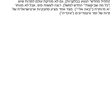
"מתחיל מחדש" הנגוע בבלקניות), גם לא מוזיקת עולם למרות שיש
("כל מה שביקשתי" החדש למשל). רוצה לעשות פופ, אבל לא מוותר
יא מיותרת ב"באה אליי"). מצד אחד מציע סחבקיות ארצישראלית של
רות של זמר איצטדיונים ("אינדיה").