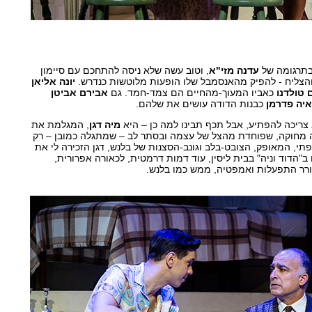
בתרגומה של
עדנה מזי"א
, וטוב עשה שלא ניסה להתחכם עם סיימון
 והצליח - להפיק מהאנסמבל שלו הופעות מלוטשות כנדרש.
יונה אליאן
ם טולדנו
כאביו המעוך-מהחיים הם צמד-חמד. גם
אבירם אביטן
איה פדרמן
כבנות הדודה עושים את שלהם.
ריכה להפתיע, אבל תכף תבינו למה כן – היא
מיה דגן
, המגלמת את
 מחוקה, שפוחדת מהצל של עצמה ובסתר לב – שמתגלה כמובן – רק
י, המאופק, הצובט-בלב וגונב-הסצנות של בלנש, דגן הזכירה לי את
גילמה לפני 15 שנים ב"הדוד וניה" בבית ליסין, עוד דמות דרמטית, לכאורה אפרורית,
ורר התפעלות ואמפטיה, ממש כמו בלנש.