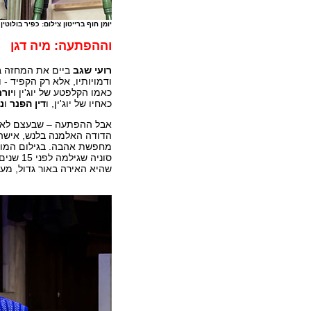
יומן חוף ברייטון צילום: כפיר בולוטין
וההפתעה: מיה דגן
רועי שגב
ביים את המחזה 
ודמויותיו, אלא רק הקפיד -
כאמו הקלפטע של יוג'ין ו
יור
כאחיו של יוג'ין, ו
דין הפנר
ו
נ
אבל ההפתעה – שבעצם לא צ
הדודה האלמנה בלנש, אישה
מחפשת אהבה. בגילום המופת
סוניה ש
שהיא האירה באור גדול, מע