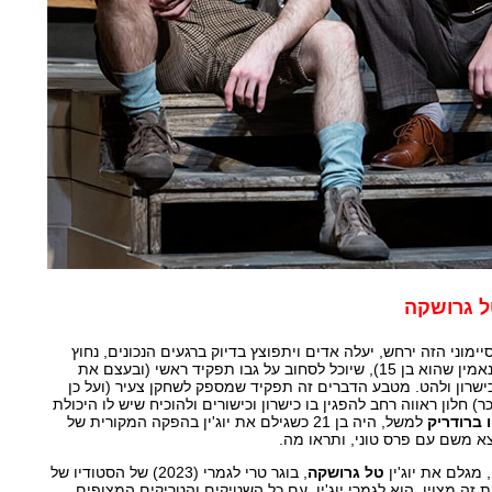
טל גרושקה
מוני הזה ירחש, יעלה אדים ויתפוצץ בדיוק ברגעים הנכונים, נחוץ
לתפקיד יוג'ין שחקן צעיר (שנאמין שהוא בן 15), שיוכל לסחוב על גבו תפקיד ראשי (ובעצם את
וכישרון ולהט. מטבע הדברים זה תפקיד שמספק לשחקן צעיר (ועל כן
) חלון ראווה רחב להפגין בו כישרון וכישורים ולהוכיח שיש לו היכולת
ו ברודריק
למשל, היה בן 21 כשגילם את יוג'ין בהפקה המקורית של
מגלם את יוג'ין
טל גרושקה
, בוגר טרי לגמרי (2023) של הסטודיו של
את זה מצוין. הוא לגמרי יוג'ין, עם כל השטיקים והטריקים המצופים