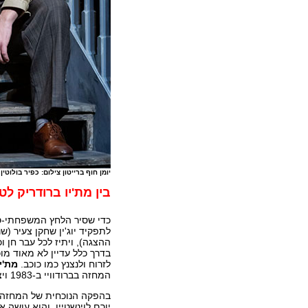
יומן חוף ברייטון צילום: כפיר בולוטין
בין מת'יו ברודריק ל
כדי שסיר הלחץ המשפחתי-סיי
ההצגה), ויתיז לכל עבר חן 
בדרך כלל עדיין לא מאוד מוכר
לזרוח ולנצנץ כמו כוכב.
מת'י
המחזה בברודוויי ב-1983 ויצא משם עם פרס טוני, ותראו מה.
בהפקה הנוכחית של המחזה, 
יורם לוינשטיין, והוא עושה 