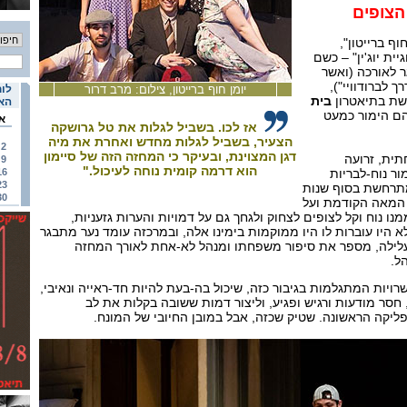
הצופים
וף ברייטון",
ית יוג'ין" – כשם
ר לאורכה (ואשר
ך לברודוויי"),
יומן חוף ברייטון, צילום: מרב דרור
לוח
שת בתיאטרון
בית
האי
הם הימור כמעט
א
אז לכו. בשביל לגלות את טל גרושקה
הצעיר, בשביל לגלות מחדש ואחרת את מיה
2
דגן המצוינת, ובעיקר כי המחזה הזה של סיימון
ית, זרועה
9
הוא דרמה קומית נוחה לעיכול."
ור נוח-לבריות
16
23
מתרחשת בסוף שנות
30
אכה שנות ה-40 של המאה הקודמת ועל
ו נוח וקל לצופים לצחוק ולגחך גם על דמויות והערות גזעניות,
א היו עוברות לו היו ממוקמות בימינו אלה, ובמרכזה עומד נער מתבגר
עלילה, מספר את סיפור משפחתו ומנהל לא-אחת לאורך המחזה
ל.
רויות המתגלמות בגיבור כזה, שיכול בה-בעת להיות חד-ראייה ונאיבי,
, חסר מודעות ורגיש ופגיע, וליצור דמות ששובה בקלות את לב
פליקה הראשונה. שטיק שכזה, אבל במובן החיובי של המונח.