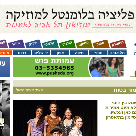
תל-אביב
מרכז
חיפה
צפון
ירושלים
דרום
אינדק
ימור בטוח
מאת:
אורית הראל
מע בין חוטי
לא מעט אמירות
ם כאן ועכשיו.
יימון בתיאטרון