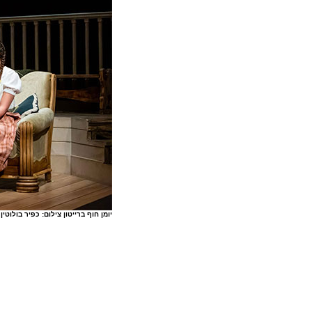
יומן חוף ברייטון צילום: כפיר בולוטין