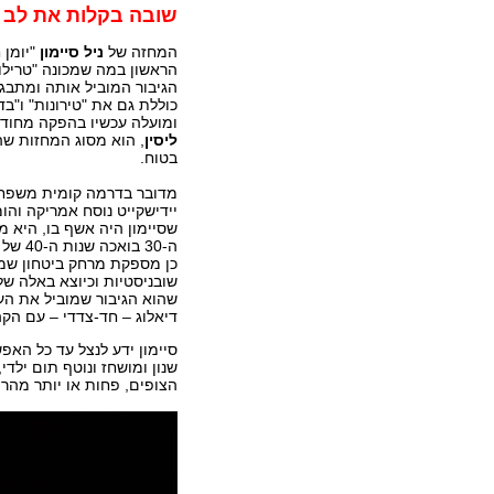
שובה בקלות את לב 
המחזה של
ניל סיימון
"יומן ח
הראשון במה שמכונה "טרילוגי
הגיבור המוביל אותה ומתבג
כוללת גם את "טירונות" ו"בדר
ומועלה עכשיו בהפקה מחוד
ליסין
, הוא מסוג המחזות ש
בטוח.
מדובר בדרמה קומית משפחת
יידישקייט נוסח אמריקה והומ
שסיימון היה אשף בו, היא 
ה-30 בו
כן מספקת מרחק ביטחון שממנ
שובניסטיות וכיוצא באלה של
שהוא הגיבור שמוביל את ה
דיאלוג – חד-צדדי – עם הקה
סיימון ידע לנצל עד כל האפש
שנון ומושחז ונוטף תום ילדי
הצופים, פחות או יותר מהר