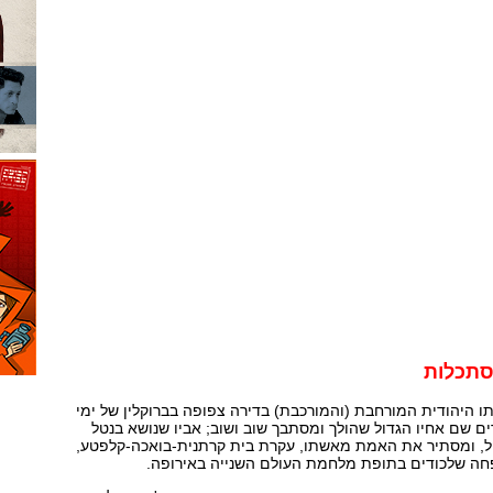
סתכלות
חי עם משפחתו היהודית המורחבת (והמורכבת) בדירה צפופה בברוקלין של ימי
ים שם אחיו הגדול שהולך ומסתבך שוב ושוב; אביו שנושא בנטל
ל, ומסתיר את האמת מאשתו, עקרת בית קרתנית-בואכה-קלפטע,
חה שלכודים בתופת מלחמת העולם השנייה באירופה.