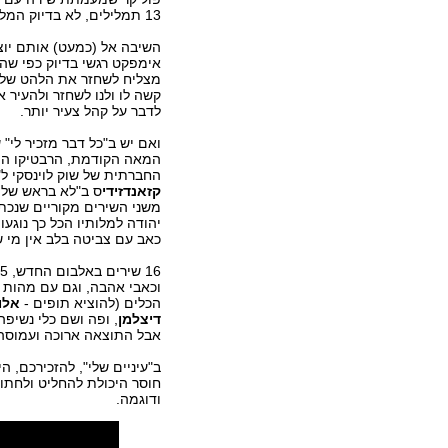
13 תמלילים, לא בדיוק המלאכה הפוליקרית הבכירה.
אימפקט רגשי בדיוק כפי שהי
מצליח לשחזר את הלהט שלו,
קשה לו ולנו לשחזר ולהעיר 
לדבר על קהל צעיר יותר.
ואם יש ב"כל דבר מזכיר לי"
המאה הקודמת, הרבטיקו היוונ
החברתית של שוק לוינסקי ל"
קזאנדזידי
ס ב"לא בראש שלי"
משני השירים מקוריים שנכתב
יהודה למלותיו הכל כך נוגע
כאב עם צביטה בלב אין מי ש
וכאבי אהבה, וגם עם מהות יה
הכלים (להוציא תופים -
אלו
דיצלמן
, ופה ושם כלי נשיפה
אבל התוצאה ארוכה ועמוסה 
חוסר היכולת להחליט ולחתו
ודוגמה.