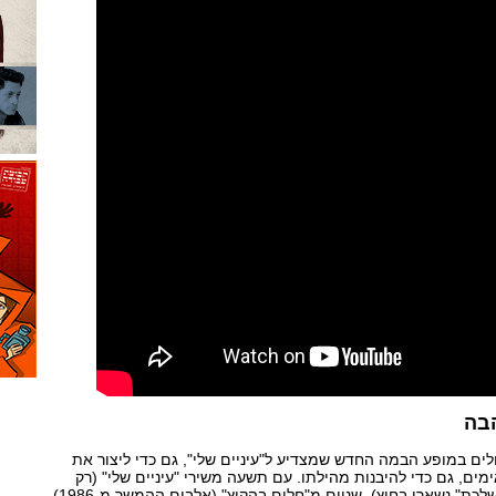
בה
ם במופע הבמה החדש שמצדיע ל"עיניים שלי", גם כדי ליצור את
ים, גם כדי להיבנות מהילתו. עם תשעה משירי "עיניים שלי" (רק
"שקיעה ים תיכונית" ו"עיר בשלכת" נשארו בחוץ), שניים מ"חלום בהקיץ" (אלבום ההמשך מ-1986),