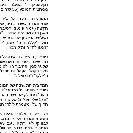
הקלאסיקות "זינגואלה" (בעבר
ממחצית המופע (36 שירים, כולל הדרנים) היא "יוונית" בעליל.
המופע נפתח עם "אל הלילה", 
שתי זמרות ועשרה נגנים, ש
הקשה (אמיר פינטו). חטיבת 
לאגן הזה של הים התיכון. 
השליש הראשון של המופע הוא
חזק" ו"קללת הים" משם, "יהו
"זינגואלה" הוותיק מכאן.
פוליקר, בישיבה ובנגינה על
החדשים ומסכי הווידאו משנ
של גרוסמן, החיבור האולטימ
מצד הקהל. הקהל גם מקבל 
ב"אלקו" ו"זינגואלה".
המחצית הראשונה של המופע 
פוליקר מוותר על הכסא לטובת
כואב" מתדלק את שירת ההמנ
"הצל שלי ואני" ול"שלושה ימ
החוף של "משמרת לילה" הבנז
ושוב ישיבה, אלא שהפעם גיט
כששתי זמרות הליווי -
מרב ס
לבוזוקי ולאווירת יוון, עם ש
הזמרות שאתו ברגע יפה של שי
כתמיד, "משב רוח" ו"ירקדו ה