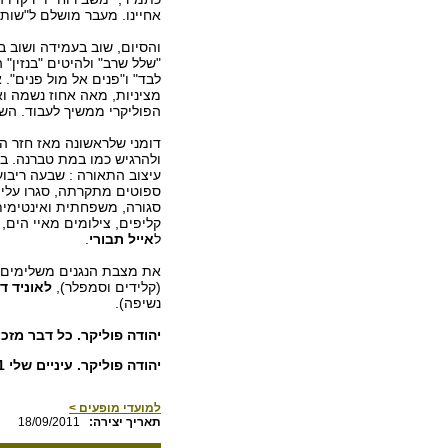
אחיינו. מעבר מושלם ל"שותה
והסיום, שוב בעמידה ושוב באנ
"שלל שרב" ולהיטים "בנזין" 
לבד" ו"פנים אל מול פנים".
מציניות, מאה אחוז נשמה ו
הפוליקרי ממשיך לעבוד. השי
דומני שלראשונה מאז חזר הת
ולהרגיש כמו במת טברנה. ב
ספוטים מתקרתה, סגרו עליה
סגורה, משפחתית ואינטימית
ל
אייל תבורי
.
את מצבת הנגנים משלימים
(קלידים וסמפלר),
לאוניד ד
נשיפה).
יהודה פוליקר. כל דבר מזכיר
יהודה פוליקר. עיניים שלי 2011. התיאטרון הרומי קיסריה. חמישי, 15 בספטמבר 2011
למועדי מופעים >
:תאריך יצירה
18/09/2011