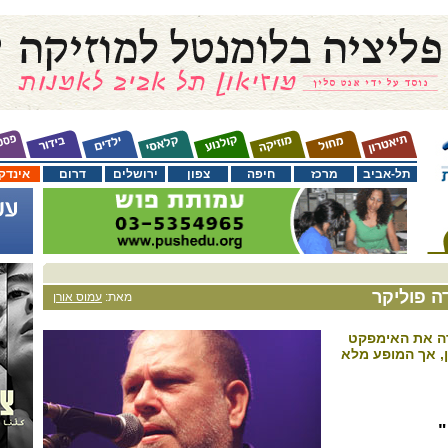
תל-אביב
מרכז
חיפה
צפון
ירושלים
דרום
אינדק
ה פוליקר
מאת:
עמוס אורן
רה את האימפקט
, אך המופע מלא
"