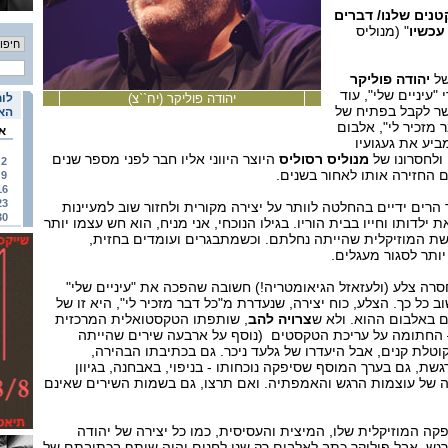
טנים שלנו/ דברים
עכשיו
" (מנוליס
של
יהודה פוליקר
שנים אחרי "עיניים שלי", עוד
יהודה פוליקר (יח``צ)
לוח
שר לקבל בפתיח של
האי
מזכיר לי", אלבום
א
ביע את געגועיו
 ולחסרונו של
מנוליס רסוליס
היוצר היווני אליו חבר לפני מספר שנים
2
החזירה אותו לאחור בשנים.
9
16
23
הרים ידיים בהחלטה לוותר על יצירה מקורית ולחזור שוב למעיינות
30
ילדותו וחייו בבית הוריו. בגילו הנוכחי, אני מניח, הוא חש עצמו יותר
רשת המוזיקלית שהייתה נחלתם. וכשמתבגרים ועומדים בחזית,
ותר לסגור מעגלים.
רה צלע (ולעזאזל הגיאומטריה!) חשובה שהפכה את "עיניים שלי"
כל כך. הצלע, כוח יצירה, שנעדרת מ"כל דבר מזכיר לי", היא זו של
ם באלבום ההוא. ולא ש
צרויה להב
, שותפתו הטקסטואלית המרכזית
 החתומה על עריכת הטקסטים (נוסף על ארבעה שירים שהייתה
טלת קנים, אבל היעדרו של גלעד ניכר. גם בכתיבתו הבהירה,
, גם בערך המוסף שסיפקה נוכחותו - בניפוי, באבחנה, בגיוון
ונה של עוצמות הרגש והאמפתיה. ואם תרצו, גם בשמות השירים שאינם
פקה המוזיקלית שלו, המיצית והעסיסית, כמו כל יצירה של יהודה
ש. אבל פוליקר כתב לאלבום רק שני לחנים והיה שותף בכתיבתם של