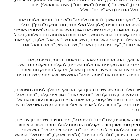
ית), "השיירה" (ביוונית) ו"משב רוח" (האינסטרומנטלי), יותר
"בוקר יום ראשון" ו"רוחות מלחמה" מ"עיניים". תריסר מלווים אתו.
לושה מהם בתופים (אלון הלל
ואלי חדד
, חבר ותיק מ"בנזין") ובכלי
קצב מתוגברת, שמדגישה את הגוון המיליטריסטי-מצ'ואיסטי האופייני
"גברים קשוחים" החדש ממשיך את רוחות המלחמה וגם נואלותה, כשכל
 שילוב בין שני האלבומים, הישן והחדש. "הקנאה", אלקו", "קחי אותי
די נודד", "קצר פה כל כך האביב", שיר הנושא, "פומה פומה" וגם
 הבוזוקי, נהנה מהחום ומהאהבה בתיאטרון הרומי, מציג רק את
י צדי הבמה מקרינים את מלות השירים, להקלת התאקלמותם. השיר
טיבי עם הכאב והצער, האובדן והשכול, מתקבל בחיבוק חם ואוהב
בחיבה מופגנת את "פומה פומה" המשעשע, ולא מחמיץ שירת רבים
ננעלת בחמישה שירים בגוון רוקי. הבוזוקי מתחלף לגיטרה חשמלית,
 עמידה. קצת רוק'נרול. "יום עצמאות" בגוון אירי-קלטי, "פחות אבל
ונים הנודעת של קיסריה, מחיאות הכפיים הקצובות עוברות גם אל
ים בניו יורק" ובחזרה לתל אביב או אולי זו חיפה בקצה השני של כביש
יני.
רה אקוסטית, עם "פרח" ו"כשתגדל", מיני-חטיבת שירי זכרון עבריים,
ימן טוב ומורן דוד
- מקבלות הזדמנות לסולו בחזית. ושוב הוא חוזר
אריות והשלמות מכל מיני כיוונים: "דברים שרציתי לומר", הוא ושתי
רה בציבור, "חלון לים התיכון" (מ"אפר ואבק"), "עיניים שלי" המרגש
בחורים" שהם קרקע נהדרת לדו-קרב בוזוקי בינו לבין
יוני פוליקר