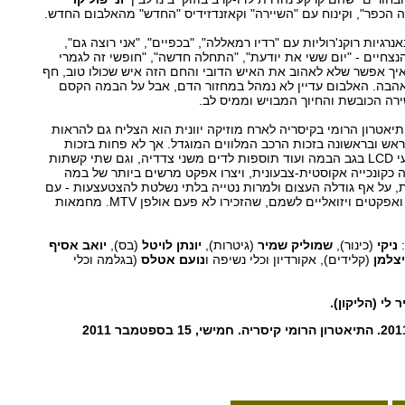
 הכפר", וקינוח עם "השיירה" וקאזנדזידיס "החדש" מהאלבום החדש.
רגיות רוקנ'רוליות עם "רדיו רמאללה", "בכפיים", "אני רוצה גם",
הנצחיים - "יום ששי את יודעת", "התחלה חדשה", "חופשי זה לגמרי
 איך אפשר שלא לאהוב את האיש הדובי והחם הזה איש שכולו טוב, חף
אהבה. האלבום עדיין לא נמהל במחזור הדם, אבל על הבמה הקסם
רה הכובשת והחיוך המבויש וממיס לב.
יאטרון הרומי בקיסריה לארח מוזיקה יוונית הוא הצליח גם להראות
ראש ובראשונה בזכות הרכב המלווים המוגדל. אך לא פחות בזכות
עיצוב התאורה : שבעה ריבועי LCD בגב הבמה ועוד תוספות לדים משני צדדיה, וגם שתי קשתות
 כקונכייה אקוסטית-צבעונית, ויצרו אפקט מרשים ביותר של במה
, על אף גודלה העצום ולמרות נטייה בלתי נשלטת להצטעצעות - עם
קליפים, צילומים מאיי הים, ואפקטים ויזואליים לשמם, שהזכירו לא פעם אולפן MTV. מחמאות
:
ניקי
(כינור),
שמוליק שמיר
(גיטרות),
יונתן לויטל
(בס),
יו
אב אסיף
יצלמן
(קלידים), אקורדיון וכלי נשיפה ו
נועם אטלס
(בגלמה וכלי
 לי (הליקון).