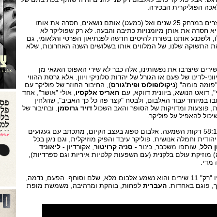
השיבה אל (כמעט) אותם יוצרים במרחק 25 שנים ואל (כמעט) אותם נושאים, חסרה את אותו
א חסרה את אותן מיומנויות כתיבה והבעה. לא רק שפוליקר לא
 ולשכנע אותנו בשורת להיטים חדשה לפנתיאון הפרטי והלאומי, גם
את התשוקה שלנו, של המלווים אותו בשלושים השנה האחרונות, שלא
 שירים שיצרבו את נפשותינו, אלה כבר לא שירי האפוס האגאי מן
י-לדינו של פעם או הגורל של יהדות סלוניקי ויוון. אלא גרסת ההווי
פומה פומה" (
ניקולופולוס ופית'גורס
), החיבור החוזר של פוליקר עם
, דואט הנושא, ביוונית דווקא, עם
חאריס אלקסיו
, אולי "אושר", אחד
ו במיוחד עבור האלבום, ולבטח "קצר פה כל כך האביב", שהלחין
ות, פוצעות ומדויקות של הסופר והאב השכול
דויד גרוסמן
. ובחיבור של
יכול להאפיל על פוליקר.
16 שירים באלבום החדש, 58:15 דקות השמעה. אלבום ספוג בעצב הקיום, מתכתב עם געגועים
ודית וחמלה אנושית. פוליקר עיבד והפיק מוזיקלית, וגם ניגן בכל
ן הלל
, שותפו משכבר, כינור -
סניה קרויטור
, אקורדיון -
ליאוניד
) מוזיקת עולם בלקנית (עם השפעות קלטיות איריות וגם ספרדיות),
מדי.
ב"עיניים שלי", להזכירכם, היו "רק" 11 שירים והוא נשמע אלבום מלא, שלם וסוחף. הפעם, נדמה,
ך, פוגם באחדות.
העברית
לפחות, בוהקת ומרהיבה, משמשת מופת