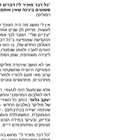
"
כל דבר מזכיר לי/ דברים ק
פשוטים בינינו/ שאין אותם 
רסוליס)
אין לי מושג מה היה הצורך 
לעשות, מרחק 25 
"עיניים שלי". הסבר לכך אפ
ההקדשה שמופיעה ב"כל דבר 
האולפן החדש שלו, בו הוא מ
העזים לאביו ולאמו שנפטרו,
ליצירה משותפת, שמן הסתם 
אני לא חושב שיהודה פוליקר 
המוזיקה היוונית שהשקתה את 
קרוב מאי פעם להוריו ולמו
מתרככים, מתרגשים ונוטים י
אלא שבמעגל הזה לטעמי, חס
דאז לאלבום המהפכני והחשוב 
יעקב גלעד
, כותב כל השירי
של פוליקר באלבום החדש –
שותפה ישירה בכתיבתם) - קו
הממוקדת, המשוכללת והמרגשת
ובדיוק, ובעיקר במידה הנכ
מנומקים ומתוחכמים דיים.
"כל דבר מזכיר לי" מרגש בה
פוליקר שמעמתת שירה עם רג