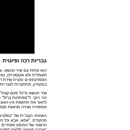
גבריות רכה ופיוטית
הוא פותח עם שיר הנושא, ע
חשמלית ולא אקוסטית), ומיד
הסמרטפונים ומצית שירת רב
במועדון, מתחברות לגבריות 
שיר הנושא מ"כל פעם קצת", מ
הכי רוקי. ל"מפתחות ברזל" ה
לתאר את תחושות אין-האוני
אמפטיה ושירה מרגשת מצד
האחווה הגברית של "נמלטי
מהקודם. "אמא, אבא וכל השא
הרשמי של המופע מסתיים עם 
"אהבה פצועה מלאת ספקות/ 