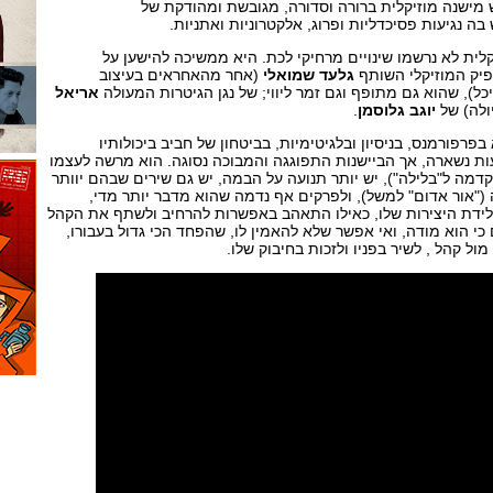
 מישנה מוזיקלית ברורה וסדורה, מגובשת ומהודקת של
בה נגיעות פסיכדליות ופרוג, אלקטרוניות ואתניות.
ית לא נרשמו שינויים מרחיקי לכת. היא ממשיכה להישען על
פיק המוזיקלי השותף
גלעד שמואלי
(אחר מהאחראים בעיצוב
כל), שהוא גם מתופף וגם זמר ליווי; של נגן הגיטרות המעולה
אריאל
יולה) של
יוגב גלוסמן
.
רפורמנס, בניסיון ובלגיטימיות, בביטחון של חביב ביכולותיו
עות נשארה, אך הביישנות התפוגגה והמבוכה נסוגה. הוא מרשה לעצמו
מה ל"בלילה"), יש יותר תנועה על הבמה, יש גם שירים שבהם יוותר
("אור אדום" למשל), ולפרקים אף נדמה שהוא מדבר יותר מדי,
לידת היצירות שלו, כאילו התאהב באפשרות להרחיב ולשתף את הקהל
 הוא מודה, ואי אפשר שלא להאמין לו, שהפחד הכי גדול בעבורו,
ל קהל , לשיר בפניו ולזכות בחיבוק שלו.