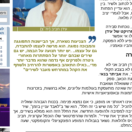
לכתוב ולשיר. בין
הוא עדיין הפחות
 אבל לגמרי יציב
ה מלאה.
 נוכחות סבירה
עידן חביב (יח``צ)
לוח
רויקט של עידן
האי
ו אי אפשר
א
פיע ללא הפסקה.
הצניעות נשארה, אך הביישנות התפוגגה
יו ונאמניו.
והמבוכה נסוגה. הוא מרשה לעצמו להתבדח,
2
גם על עצמו.. .יש יותר תנועה על הבמה, יש גם
9
רה
שירים שבהם יוותר על הסתתרות מאחורי
16
גיטרה ולפרקים אף נדמה שהוא מדבר יותר
23
ן חביב אני לא
30
מדי...כאילו התאהב באפשרות להרחיב ולשתף
 לא בצבע הקולי
את הקהל במתרחש מעבר לשירים"
ד, את
אביתר בנאי
.
גת הכאב, ספק
ה ששואלת ושואבת
ות שאינה מתעסקת בעולמות עליונים, אלא ברגשות, בזכרונות
מונות ובאסוציאציות אישיות.
ינו ראוותני או מופגן, כי אם נמצא פנימה. בכנות הגבוהה שאליה
כיל. "כל מה שיש בי זה חלל", הוא שר ב"לאבד עניין בזמן", שיר
יבה למסיבה ולהופעה החדשה. את החלל הזה הוא ממלא בשירים, אך
 אוזנייך את שיריי". ולמרות שהרפרטואר שלו הוכפל עקרונית, חביב
ולהלאות. נשאר בגבולות המופע הפונקציונלי והקומפקטי, שעה
בהחלט.