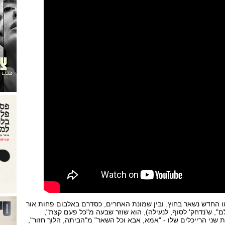
ו החדש נשאר בחוץ. ובין שמונת האחרים, כסדרם באלבום פחות אור
לם", ש'נדחק' לסוף, לנעילה), הוא שוזר שבעה מ"כל פעם קצת",
ו הראשון מ-2011, ואת שני הרייכלים שלו - "אמא, אבא וכל השאר" מ"הביתה, הלוך חזור",