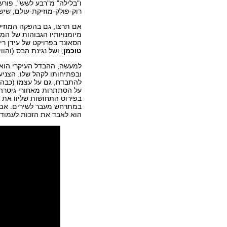
ו"בלילה" מ"רבע לשש". פורש
רוק-פולק-מוזיקת-עולם, שיש 
אם תרצו, גם בהפקה המוזיקל
מיומנויותיו הגבוהות של המ
הסאונד בפרויקט של עידן ריי
טוכמן
; ושל נגינת הבס (והוו
למעשה, ההבדל העיקרי הוא בפ
ובפתיחותו לקהל שלו. הצני
להתבדח, גם על עצמו (כבהקד
על הסתתרות מאחורי גיטרה 
בפירוט התחושות שליוו את 
במתרחש מעבר לשירים. אם כי
הוא לאבד את הזכות לעמוד מו