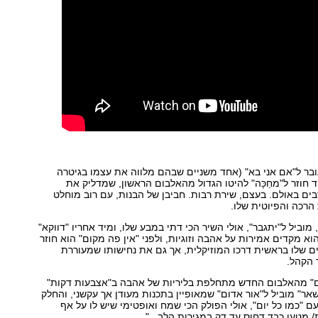
ובר ל"אם אני בא" (אחד משניים שבהם מלווה את עצמו בגיטרה
 חוזר ל"מחַכָּה" להיטו הגדול מהאלבום הראשון, שמדליק את
ים באולם. בעצם, שירת רבות. חביבן של הבנות, עם רוב מוחלט
הרכה והפיוטית שלו.
וביל ל"יתגבר", אולי השיר הכי דתי במבע שלו, ומיד אחריו "דווקא"
וא מקדים אמירות על אהבה וזוגיות, ולפני "אין פה מקום" הוא חוזר
ם שלו בראשית דרכו המוזיקלית, אך גם את נחישותו שמעוררת
 הקהל.
ם" מהאלבום החדש מתחלפת בליריות של אהבה ב"אצבעות דקות"
ר" מוביל ל"אור אדום" שמאופיין בתכנות מעודן אך עקשני, והחלק
"כמו כל יום", אולי הפולק הכי שמח ואופטימי שיש לו על אף
מטען כבד דחוס עד דק במגירות הלב...".