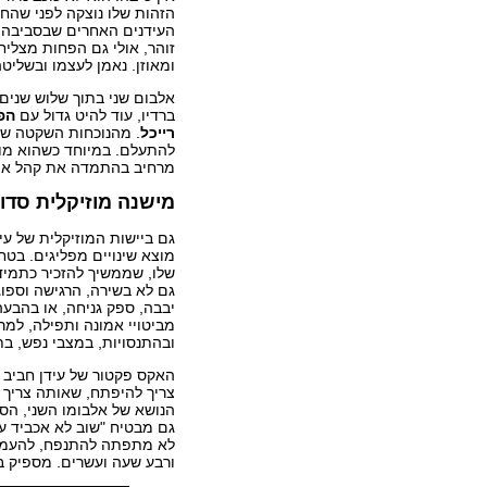
הזהות שלו נוצקה לפני שהחל 
העידנים האחרים שבסביבה, 
זוהר, אולי גם הפחות מצליח,
ומאוזן. נאמן לעצמו ובשליט
אלבום שני בתוך שלוש שנים,
ברדיו, עוד להיט גדול עם
הפ
רייכל
. מהנוכחות השקטה של
להתעלם. במיוחד כשהוא מו
מרחיב בהתמדה את קהל אוהב
מישנה מוזיקלית סדו
גם ביישות המוזיקלית של עיד
מוצא שינויים מפליגים. בטח
שלו, שממשיך להזכיר כתמי
גם לא בשירה, הרגישה וספו
יבבה, ספק גניחה, או בהבע
מביטויי אמונה ותפילה, למר
ובהתנסויות, במצבי נפש, בת
האקס פקטור של עידן חביב א
צריך להיפתח, שאותה צריך לה
הנושא של אלבומו השני, הס
גם מבטיח "שוב לא אכביד על
לא מתפתה להתנפח, להעמיס 
ורבע שעה ועשרים. מספיק 