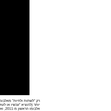
רק "לשתות ולחיות" מאלבומ
יותר (להוציא "עכשיו או לעו
אלבומ