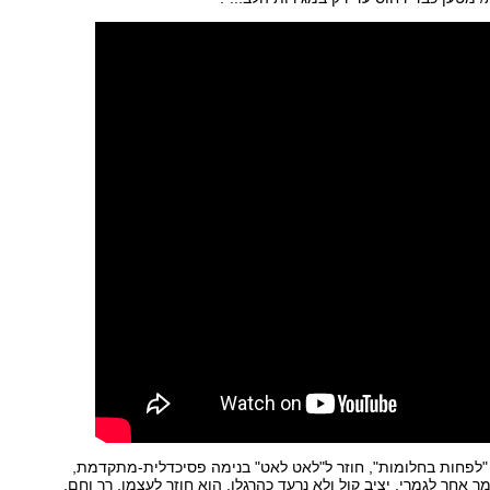
לפחות בחלומות", חוזר ל"לאט לאט" בנימה פסיכדלית-מתקדמת,
ר אחר לגמרי, יציב קול ולא נרעד כהרגלו. הוא חוזר לעצמו, רך וחם,